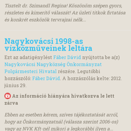
Tisztelt dr. Szimandl Regina! Köszönöm szépen gyors,
részletes és kimerítő válaszát! Az üzleti titkok firtatása
és konkrét eszközök tervrajzai nélk...
Nagykovácsi 1998-as
vízközműveinek leltára
Ezt az adatigénylést
Fáber Dávid
nyújtotta be a(z)
Nagykovácsi Nagyközség Önkormányzat
Polgármesteri Hivatal
részére. Legutóbbi
hozzászóló:
Fáber Dávid
. A hozzászólás kelte:
2012.
június 29.
Az információ hiányára hivatkozva le lett
zárva
Ebben az esetben kérem, szíves tájékoztatását arról,
hogy az Önkormányzatnál (válasza szerint 2006-os)
vagy az NVK Kft-nél mikori a legkorábbi ilyen a...