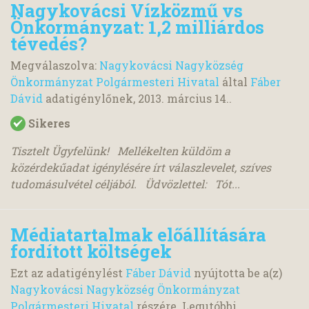
Nagykovácsi Vízközmű vs
Önkormányzat: 1,2 milliárdos
tévedés?
Megválaszolva:
Nagykovácsi Nagyközség
Önkormányzat Polgármesteri Hivatal
által
Fáber
Dávid
adatigénylőnek,
2013. március 14.
.
Sikeres
Tisztelt Ügyfelünk! Mellékelten küldöm a
közérdekűadat igénylésére írt válaszlevelet, szíves
tudomásulvétel céljából. Üdvözlettel: Tót...
Médiatartalmak előállítására
fordított költségek
Ezt az adatigénylést
Fáber Dávid
nyújtotta be a(z)
Nagykovácsi Nagyközség Önkormányzat
Polgármesteri Hivatal
részére. Legutóbbi