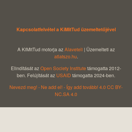
Kapcsolatfelvétel a KiMitTud üzemeltetőjével
A KiMitTud motorja az
Alaveteli
| Üzemelteti az
atlatszo.hu
.
Elindítását az
Open Society Institute
támogatta 2012-
ben. Felújítását az
USAID
támogatta 2024-ben.
Nevezd meg! - Ne add el! - Így add tovább! 4.0 CC BY-
NC.SA 4.0