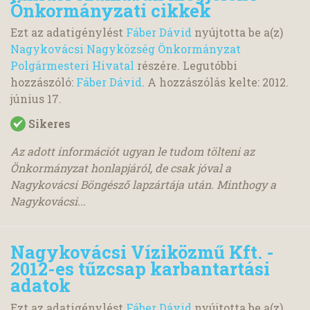
Önkormányzati cikkek
Ezt az adatigénylést
Fáber Dávid
nyújtotta be a(z)
Nagykovácsi Nagyközség Önkormányzat
Polgármesteri Hivatal
részére. Legutóbbi
hozzászóló:
Fáber Dávid
. A hozzászólás kelte:
2012.
június 17.
Sikeres
Az adott információt ugyan le tudom tölteni az
Önkormányzat honlapjáról, de csak jóval a
Nagykovácsi Böngésző lapzártája után. Minthogy a
Nagykovácsi...
Nagykovácsi Víziközmű Kft. -
2012-es tűzcsap karbantartási
adatok
Ezt az adatigénylést
Fáber Dávid
nyújtotta be a(z)