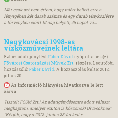
Már csak azt nem értem, hogy miért kellett erre a
lényegében két darab számra és egy darab tényközlésre
a törvényben előírt 15 nap helyett, 45 napot vá...
Nagykovácsi 1998-as
vízközműveinek leltára
Ezt az adatigénylést
Fáber Dávid
nyújtotta be a(z)
Fővárosi Csatornázási Művek Zrt.
részére. Legutóbbi
hozzászóló:
Fáber Dávid
. A hozzászólás kelte:
2012.
július 20.
Az információ hiányára hivatkozva le lett
zárva
Tisztelt FCSM Zrt.! Az adatigénylésemre adott választ
megkaptam, amelyet ezúton is köszönök! Olvasóknak:
"Kérjük, hogy a 2012. június 28-án kelt e...