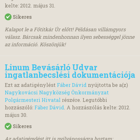
kelte:
2012. május 31.
Sikeres
Kalapot le a Főtitkár Úr előtt! Példásan villámgyors
válasz. Bárcsak mindenhonnan ilyen sebességgel jönne
az információ. Köszönjük!
Linum Bevásárló Udvar
ingatlanbecslési dokumentációja
Ezt az adatigénylést
Fáber Dávid
nyújtotta be a(z)
Nagykovácsi Nagyközség Önkormányzat
Polgármesteri Hivatal
részére. Legutóbbi
hozzászóló:
Fáber Dávid
. A hozzászólás kelte:
2012.
május 30.
Sikeres
Az adatigénylést itt is nyilvánosságra hoztam: