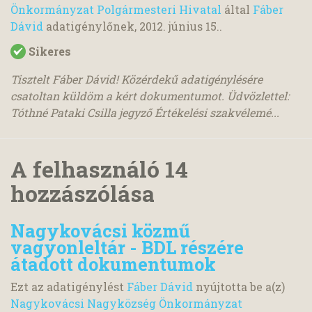
Önkormányzat Polgármesteri Hivatal
által
Fáber
Dávid
adatigénylőnek,
2012. június 15.
.
Sikeres
Tisztelt Fáber Dávid! Közérdekű adatigénylésére
csatoltan küldöm a kért dokumentumot. Üdvözlettel:
Tóthné Pataki Csilla jegyző Értékelési szakvélemé...
A felhasználó 14
hozzászólása
Nagykovácsi közmű
vagyonleltár - BDL részére
átadott dokumentumok
Ezt az adatigénylést
Fáber Dávid
nyújtotta be a(z)
Nagykovácsi Nagyközség Önkormányzat