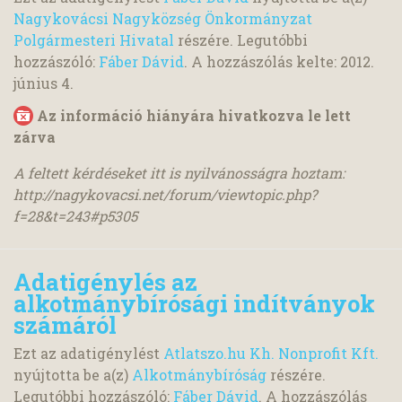
Nagykovácsi Nagyközség Önkormányzat
Polgármesteri Hivatal
részére. Legutóbbi
hozzászóló:
Fáber Dávid
. A hozzászólás kelte:
2012.
június 4.
Az információ hiányára hivatkozva le lett
zárva
A feltett kérdéseket itt is nyilvánosságra hoztam:
http://nagykovacsi.net/forum/viewtopic.php?
f=28&t=243#p5305
Adatigénylés az
alkotmánybírósági indítványok
számáról
Ezt az adatigénylést
Atlatszo.hu Kh. Nonprofit Kft.
nyújtotta be a(z)
Alkotmánybíróság
részére.
Legutóbbi hozzászóló:
Fáber Dávid
. A hozzászólás