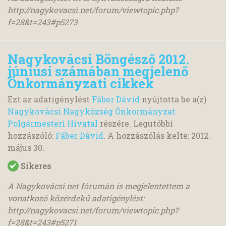
http://nagykovacsi.net/forum/viewtopic.php?
f=28&t=243#p5273
Nagykovácsi Böngésző 2012.
júniusi számában megjelenő
Önkormányzati cikkek
Ezt az adatigénylést
Fáber Dávid
nyújtotta be a(z)
Nagykovácsi Nagyközség Önkormányzat
Polgármesteri Hivatal
részére. Legutóbbi
hozzászóló:
Fáber Dávid
. A hozzászólás kelte:
2012.
május 30.
Sikeres
A Nagykovácsi.net fórumán is megjelentettem a
vonatkozó közérdekű adatigénylést:
http://nagykovacsi.net/forum/viewtopic.php?
f=28&t=243#p5271