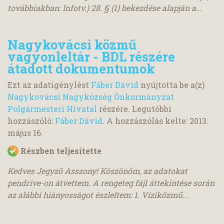
továbbiakban: Infotv.) 28. § (1) bekezdése alapján a...
Nagykovácsi közmű
vagyonleltár - BDL részére
átadott dokumentumok
Ezt az adatigénylést
Fáber Dávid
nyújtotta be a(z)
Nagykovácsi Nagyközség Önkormányzat
Polgármesteri Hivatal
részére. Legutóbbi
hozzászóló:
Fáber Dávid
. A hozzászólás kelte:
2013.
május 16.
Részben teljesítette
Kedves Jegyző Asszony! Köszönöm, az adatokat
pendrive-on átvettem. A rengeteg fájl áttekintése során
az alábbi hiányosságot észleltem: 1. Víziközmű...