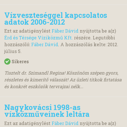
Vízveszteséggel kapcsolatos
adatok 2006-2012
Ezt az adatigénylést
Fáber Dávid
nyújtotta be a(z)
Érd és Térsége Víziközmű Kft.
részére. Legutóbbi
hozzászóló:
Fáber Dávid
. A hozzászólás kelte:
2012.
július 5.
Sikeres
Tisztelt dr. Szimandl Regina! Köszönöm szépen gyors,
részletes és kimerítő válaszát! Az üzleti titkok firtatása
és konkrét eszközök tervrajzai nélk...
Nagykovácsi 1998-as
vízközműveinek leltára
Ezt az adatigénylést
Fáber Dávid
nyújtotta be a(z)