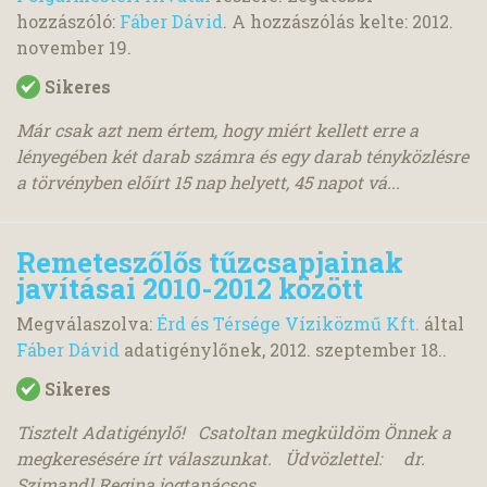
hozzászóló:
Fáber Dávid
. A hozzászólás kelte:
2012.
november 19.
Sikeres
Már csak azt nem értem, hogy miért kellett erre a
lényegében két darab számra és egy darab tényközlésre
a törvényben előírt 15 nap helyett, 45 napot vá...
Remeteszőlős tűzcsapjainak
javításai 2010-2012 között
Megválaszolva:
Érd és Térsége Víziközmű Kft.
által
Fáber Dávid
adatigénylőnek,
2012. szeptember 18.
.
Sikeres
Tisztelt Adatigénylő! Csatoltan megküldöm Önnek a
megkeresésére írt válaszunkat. Üdvözlettel: dr.
Szimandl Regina jogtanácsos...