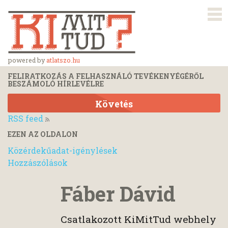
powered by
atlatszo.hu
FELIRATKOZÁS A FELHASZNÁLÓ TEVÉKENYÉGÉRŐL
BESZÁMOLÓ HÍRLEVÉLRE
Követés
RSS feed
EZEN AZ OLDALON
Közérdekűadat-igénylések
Hozzászólások
Fáber Dávid
Csatlakozott KiMitTud webhely