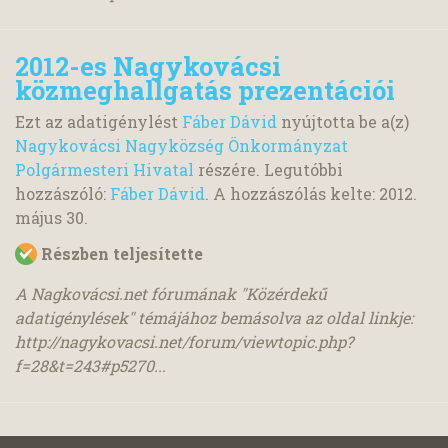
2012-es Nagykovácsi
közmeghallgatás prezentációi
Ezt az adatigénylést
Fáber Dávid
nyújtotta be a(z)
Nagykovácsi Nagyközség Önkormányzat
Polgármesteri Hivatal
részére. Legutóbbi
hozzászóló:
Fáber Dávid
. A hozzászólás kelte:
2012.
május 30.
Részben teljesítette
A Nagkovácsi.net fórumának "Közérdekű
adatigénylések" témájához bemásolva az oldal linkje:
http://nagykovacsi.net/forum/viewtopic.php?
f=28&t=243#p5270...