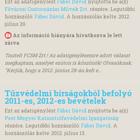
Ezt az adatigénylést
Fáber Dávid
nyújtotta be a(z)
Fővárosi Csatornázási Művek Zrt.
részére. Legutóbbi
hozzászóló:
Fáber Dávid
. A hozzászólás kelte:
2012.
július 20.
Az információ hiányára hivatkozva le lett
zárva
Tisztelt FCSM Zrt.! Az adatigénylésemre adott választ
megkaptam, amelyet ezúton is köszönök! Olvasóknak:
"Kérjük, hogy a 2012. június 28-án kelt e...
Tűzvédelmi bírságokból befolyó
2011-es, 2012-es bevételek
Ezt az adatigénylést
Fáber Dávid
nyújtotta be a(z)
Pest Megyei Katasztrófavédelmi Igazgatóság
részére. Legutóbbi hozzászóló:
Fáber Dávid
. A
hozzászólás kelte:
2012. július 13.