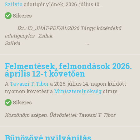
Szilvia
adatigénylőnek,
2026. július 10.
.
Sikeres
Ikt.: ID_JHÁT-PDF/81/2026 Tárgy: közérdekű
adatigénylés Zsilák
Szilvia ...
Felmentések, felmondások 2026.
április 12-t követően
A
Tavaszi T. Tibor
a
2026. július 14.
napon küldött
nyomon követést a
Miniszterelnökség
címre.
Sikeres
Köszönöm szépen. Üdvözlettel: Tavaszi T. Tibor
Bűnözővé nyilvánítás