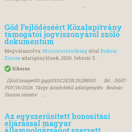
...
Göd Fejlődéséért Közalapítvány
támogatói jogviszonyáról szóló
dokumentum
Megválaszolva:
Miniszterelnökség
által
Bodnár
Zsuzsa
adatigénylőnek,
2026. február 5.
.
Sikeres
[1]cid:
image001.jpg@01DC2E2B.262B8510
Ikt.: JHÁT-
PDF/16/2026. Tárgy: közérdekű adatigénylés Bodnár
Zsuzsa részére ...
Az egyszerűsített honosítási
eljárással magyar
állampolgárságot szerzett