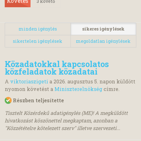
Követés
3
követő
minden igénylés
sikeres igénylések
sikertelen igénylések
megoldatlan igénylések
Közadatokkal kapcsolatos
közfeladatok közadatai
A
viktoriaszigeti
a
2026. augusztus 5.
napon küldött
nyomon követést a
Miniszterelnökség
címre.
Részben teljesítette
Tisztelt Közérdekű adatigénylés (ME)! A megküldött
hivatkozást köszönettel megkaptam, azonban a
"Közzétételre kötelezett szerv" illetve szervezeti...