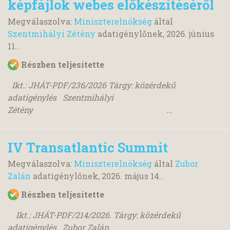
képfájlok webes előkészítéséről
Megválaszolva:
Miniszterelnökség
által
Szentmihályi Zétény
adatigénylőnek,
2026. június
11.
.
Részben teljesítette
Ikt.: JHÁT-PDF/236/2026 Tárgy: közérdekű
adatigénylés Szentmihályi
Zétény ...
IV Transatlantic Summit
Megválaszolva:
Miniszterelnökség
által
Zubor
Zalán
adatigénylőnek,
2026. május 14.
.
Részben teljesítette
Ikt.: JHÁT-PDF/214/2026. Tárgy: közérdekű
adatigénylés Zubor Zalán