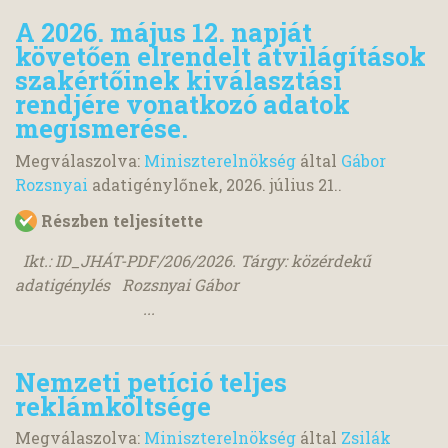
A 2026. május 12. napját
követően elrendelt átvilágítások
szakértőinek kiválasztási
rendjére vonatkozó adatok
megismerése.
Megválaszolva:
Miniszterelnökség
által
Gábor
Rozsnyai
adatigénylőnek,
2026. július 21.
.
Részben teljesítette
Ikt.: ID_JHÁT-PDF/206/2026. Tárgy: közérdekű
adatigénylés Rozsnyai Gábor
...
Nemzeti petíció teljes
reklámköltsége
Megválaszolva:
Miniszterelnökség
által
Zsilák