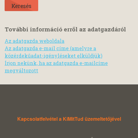
További információ erről az adatgazdáról
Az adatgazda weboldala
Az adatgazda e-mail címe (amelyre a
közérdekűadat-igényléseket elküldjük)
Írjon nekünk, ha az adatgazda e-mailcíme
megváltozott
Kapcsolatfelvétel a KiMitTud üzemeltetőjével