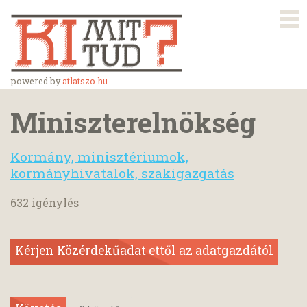
powered by
atlatszo.hu
Miniszterelnökség
Kormány, minisztériumok,
kormányhivatalok, szakigazgatás
632 igénylés
Kérjen Közérdekűadat ettől az adatgazdától