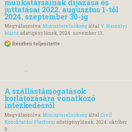
munkatársainak díjazása és
juttatásai 2022. augusztus 1-től
2024. szeptember 30-ig
Megválaszolva:
Miniszterelnökség
által
V. Naszályi
Márta
adatigénylőnek,
2024. november 13.
.
Részben teljesítette
...
A szállástámogatások
korlátozására vonatkozó
intézkedésről
Megválaszolva:
Miniszterelnökség
által
Civil
Közoktatási Platform
adatigénylőnek,
2024. október
8.
.