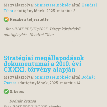
Megválaszolva:
Miniszterelnökség
által
Hendrei
Tibor
adatigénylőnek,
2025. március 3.
.
Részben teljesítette
Ikt.: JHÁT-PDF/70/2025. Tárgy: közérdekű
adatigénylés Hendrei Tibor
...
Stratégiai megállapodások
dokumentumai a 2010. évi
CXXXI. törvény alapján
Megválaszolva:
Miniszterelnökség
által
Bodnár
Zsuzsa
adatigénylőnek,
2025. március 14.
.
Sikeres
Bodnár Zsuzsa
Ikt.: JHÁT-PDF/113/2025. részére ...