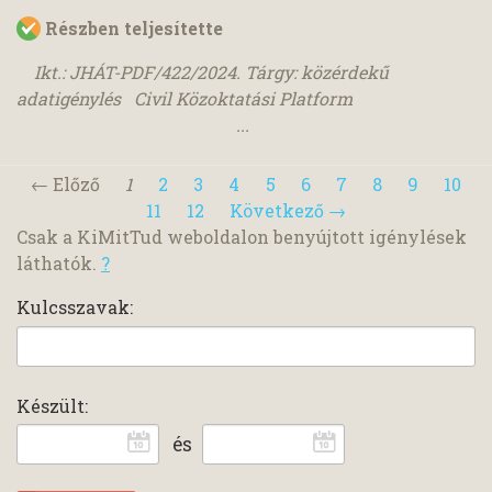
Részben teljesítette
Ikt.: JHÁT-PDF/422/2024. Tárgy: közérdekű
adatigénylés Civil Közoktatási Platform
...
← Előző
1
2
3
4
5
6
7
8
9
10
11
12
Következő →
Csak a KiMitTud weboldalon benyújtott igénylések
láthatók.
?
Kulcsszavak:
Készült:
és