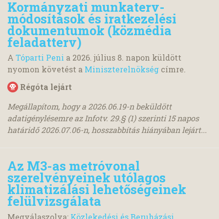
Kormányzati munkaterv-
módosítások és iratkezelési
dokumentumok (közmédia
feladatterv)
A
Tóparti Peni
a
2026. július 8.
napon küldött
nyomon követést a
Miniszterelnökség
címre.
Régóta lejárt
Megállapítom, hogy a 2026.06.19-n beküldött
adatigénylésemre az Infotv. 29.§ (1) szerinti 15 napos
határidő 2026.07.06-n, hosszabbítás hiányában lejárt...
Az M3-as metróvonal
szerelvényeinek utólagos
klimatizálási lehetőségeinek
felülvizsgálata
Megválaszolva:
Közlekedési és Beruházási