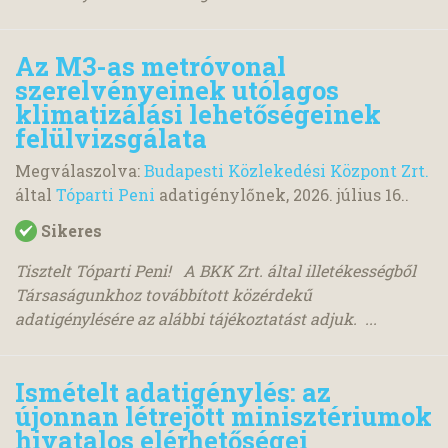
Az M3-as metróvonal
szerelvényeinek utólagos
klimatizálási lehetőségeinek
felülvizsgálata
Megválaszolva:
Budapesti Közlekedési Központ Zrt.
által
Tóparti Peni
adatigénylőnek,
2026. július 16.
.
Sikeres
Tisztelt Tóparti Peni! A BKK Zrt. által illetékességből
Társaságunkhoz továbbított közérdekű
adatigénylésére az alábbi tájékoztatást adjuk. ...
Ismételt adatigénylés: az
újonnan létrejött minisztériumok
hivatalos elérhetőségei