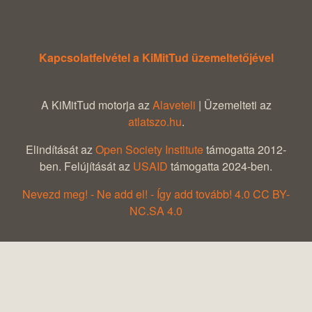
Kapcsolatfelvétel a KiMitTud üzemeltetőjével
A KiMitTud motorja az
Alaveteli
| Üzemelteti az
atlatszo.hu
.
Elindítását az
Open Society Institute
támogatta 2012-
ben. Felújítását az
USAID
támogatta 2024-ben.
Nevezd meg! - Ne add el! - Így add tovább! 4.0 CC BY-
NC.SA 4.0