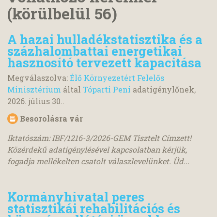
(körülbelül 56)
A hazai hulladékstatisztika és a
százhalombattai energetikai
hasznosító tervezett kapacitása
Megválaszolva:
Élő Környezetért Felelős
Minisztérium
által
Tóparti Peni
adatigénylőnek,
2026. július 30.
.
Besorolásra vár
Iktatószám: IBF/1216-3/2026-GEM Tisztelt Címzett!
Közérdekű adatigénylésével kapcsolatban kérjük,
fogadja mellékelten csatolt válaszlevelünket. Üd...
Kormányhivatal peres
statisztikái rehabilitációs és