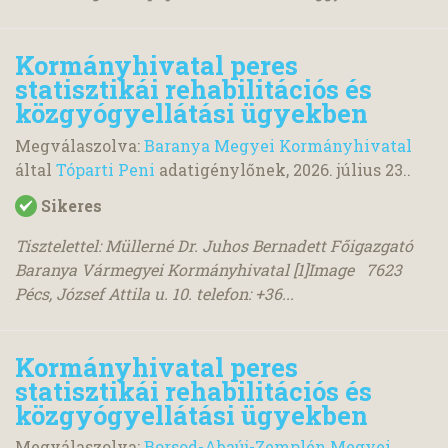
Kormányhivatal peres
statisztikái rehabilitációs és
közgyógyellátási ügyekben
Megválaszolva:
Baranya Megyei Kormányhivatal
által
Tóparti Peni
adatigénylőnek,
2026. július 23.
.
Sikeres
Tisztelettel: Müllerné Dr. Juhos Bernadett Főigazgató
Baranya Vármegyei Kormányhivatal [1]Image 7623
Pécs, József Attila u. 10. telefon: +36...
Kormányhivatal peres
statisztikái rehabilitációs és
közgyógyellátási ügyekben
Megválaszolva:
Borsod-Abaúj-Zemplén Megyei