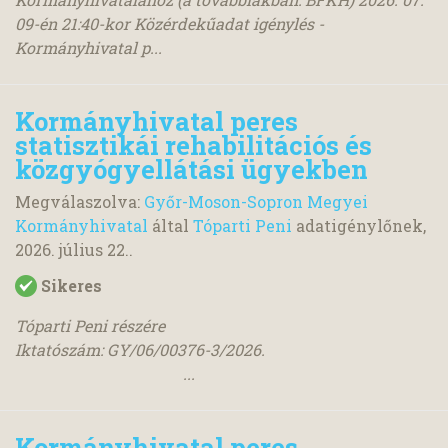
09-én 21:40-kor Közérdekűadat igénylés -
Kormányhivatal p...
Kormányhivatal peres
statisztikái rehabilitációs és
közgyógyellátási ügyekben
Megválaszolva:
Győr-Moson-Sopron Megyei
Kormányhivatal
által
Tóparti Peni
adatigénylőnek,
2026. július 22.
.
Sikeres
Tóparti Peni részére
Iktatószám: GY/06/00376-3/2026.
...
Kormányhivatal peres