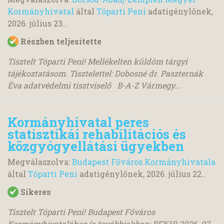
Kormányhivatal
által
Tóparti Peni
adatigénylőnek,
2026. július 23.
.
Részben teljesítette
Tisztelt Tóparti Peni! Mellékelten küldöm tárgyi
tájékoztatásom. Tisztelettel: Dobosné dr. Paszternák
Éva adatvédelmi tisztviselő B-A-Z Vármegy...
Kormányhivatal peres
statisztikái rehabilitációs és
közgyógyellátási ügyekben
Megválaszolva:
Budapest Főváros Kormányhivatala
által
Tóparti Peni
adatigénylőnek,
2026. július 22.
.
Sikeres
Tisztelt Tóparti Peni! Budapest Főváros
Kormányhivatalához (a továbbiakban: BFKH) 2026. 07.