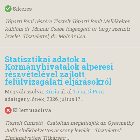
Sikeres
Tóparti Peni részére Tisztelt Tóparti Peni! Mellékelten
küldöm dr. Molnár Csaba főigazgató úr tárgy szerinti
levelét. Tisztelettel, dr. Molnár Csa...
Statisztikai adatok a
Kormányhivatalok alperesi
részvételével zajlott
felülvizsgálati eljárásokról
Megválaszolva:
Kúria
által
Tóparti Peni
adatigénylőnek,
2026. július 17.
.
El lett utasítva
Tisztelt Címzett! Csatoltan megküldjük dr. Gyarmathy
Judit elnökhelyettes asszony levelét. Tisztelettel:
Elnökhelyettesi Titkárság...