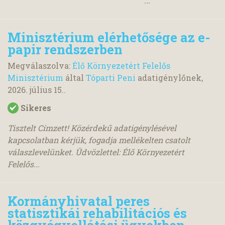
...
Minisztérium elérhetősége az e-
papir rendszerben
Megválaszolva:
Élő Környezetért Felelős
Minisztérium
által
Tóparti Peni
adatigénylőnek,
2026. július 15.
.
Sikeres
Tisztelt Címzett! Közérdekű adatigénylésével
kapcsolatban kérjük, fogadja mellékelten csatolt
válaszlevelünket. Üdvözlettel: Élő Környezetért
Felelős...
Kormányhivatal peres
statisztikái rehabilitációs és
közgyógyellátási ügyekben