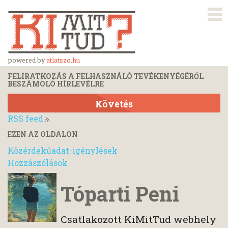
powered by
atlatszo.hu
FELIRATKOZÁS A FELHASZNÁLÓ TEVÉKENYÉGÉRŐL
BESZÁMOLÓ HÍRLEVÉLRE
Követés
RSS feed
EZEN AZ OLDALON
Közérdekűadat-igénylések
Hozzászólások
Tóparti Peni
Csatlakozott KiMitTud webhely