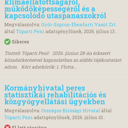
klímaellátottságáról,
működőképességéről és a
kapcsolódó utaspanaszokról
Megválaszolva:
Győr-Sopron-Ebenfurti Vasút Zrt.
által
Tóparti Peni
adatigénylőnek,
2026. július 13.
.
Sikeres
Tisztelt Tóparti Peni! 2026. június 28-án érkezett
közadatkérésével kapcsolatban az alábbi tájékoztatást
adom. Kért adatkörök: 1. Flotta...
Kormányhivatal peres
statisztikái rehabilitációs és
közgyógyellátási ügyekben
Megválaszolva:
Országos Bírósági Hivatal
által
Tóparti Peni
adatigénylőnek,
2026. július 10.
.
El lett utasítva