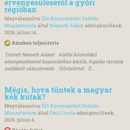
érvényesüléséről a győri
régióban
Megválaszolva:
Élő Környezetért Felelős
Minisztérium
által
Németh Ádám
adatigénylőnek,
2026. július 14.
.
Részben teljesítette
Tisztelt Németh Ádám! Alábbi közérdekű
adatigénylésével kapcsolatban kérjük, fogadja tárcánk
mellékelt válaszlevelét. Üdvözlettel: É...
Mégis, hova tűntek a magyar
kék kutak?
Megválaszolva:
Élő Környezetért Felelős
Minisztérium
által
Emil Gyula
adatigénylőnek,
2026. július 4.
.