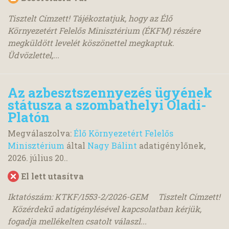
Tisztelt Címzett! Tájékoztatjuk, hogy az Élő
Környezetért Felelős Minisztérium (ÉKFM) részére
megküldött levelét köszönettel megkaptuk.
Üdvözlettel,...
Az azbesztszennyezés ügyének
státusza a szombathelyi Oladi-
Platón
Megválaszolva:
Élő Környezetért Felelős
Minisztérium
által
Nagy Bálint
adatigénylőnek,
2026. július 20.
.
El lett utasítva
Iktatószám: KTKF/1553-2/2026-GEM Tisztelt Címzett!
Közérdekű adatigénylésével kapcsolatban kérjük,
fogadja mellékelten csatolt válaszl...