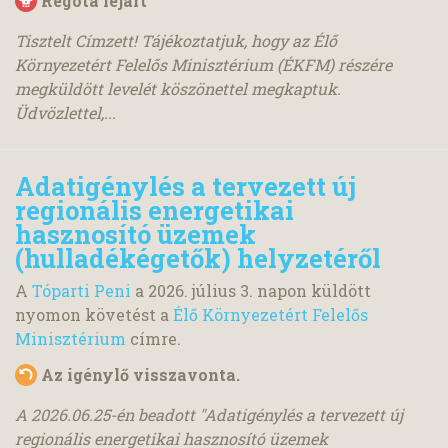
Régóta lejárt
Tisztelt Címzett! Tájékoztatjuk, hogy az Élő
Környezetért Felelős Minisztérium (ÉKFM) részére
megküldött levelét köszönettel megkaptuk.
Üdvözlettel,...
Adatigénylés a tervezett új
regionális energetikai
hasznosító üzemek
(hulladékégetők) helyzetéről
A
Tóparti Peni
a
2026. július 3.
napon küldött
nyomon követést a
Élő Környezetért Felelős
Minisztérium
címre.
Az igénylő visszavonta.
A 2026.06.25-én beadott "Adatigénylés a tervezett új
regionális energetikai hasznosító üzemek