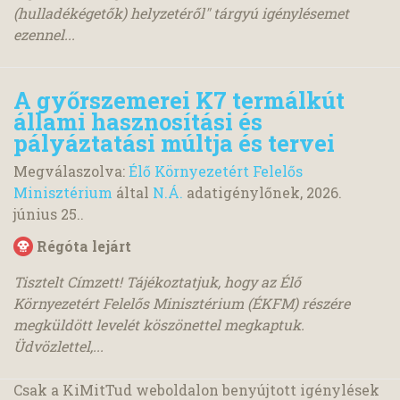
(hulladékégetők) helyzetéről" tárgyú igénylésemet
ezennel...
A győrszemerei K7 termálkút
állami hasznosítási és
pályáztatási múltja és tervei
Megválaszolva:
Élő Környezetért Felelős
Minisztérium
által
N.Á.
adatigénylőnek,
2026.
június 25.
.
Régóta lejárt
Tisztelt Címzett! Tájékoztatjuk, hogy az Élő
Környezetért Felelős Minisztérium (ÉKFM) részére
megküldött levelét köszönettel megkaptuk.
Üdvözlettel,...
Csak a KiMitTud weboldalon benyújtott igénylések