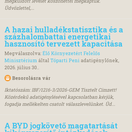
megküldött levelét köszönettel megkaptuk.
Üdvözlettel,...
A hazai hulladékstatisztika és a
százhalombattai energetikai
hasznosító tervezett kapacitása
Megválaszolva:
Élő Környezetért Felelős
Minisztérium
által
Tóparti Peni
adatigénylőnek,
2026. július 30.
.
Besorolásra vár
Iktatószám: IBF/1216-3/2026-GEM Tisztelt Címzett!
Közérdekű adatigénylésével kapcsolatban kérjük,
fogadja mellékelten csatolt válaszlevelünket. Üd...
A BYD jogkövető magatartását