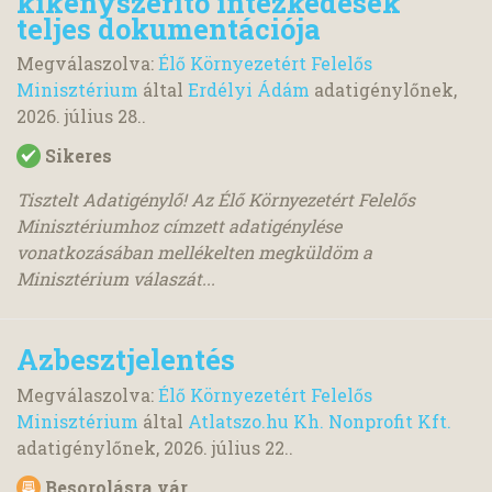
kikényszerítő intézkedések
teljes dokumentációja
Megválaszolva:
Élő Környezetért Felelős
Minisztérium
által
Erdélyi Ádám
adatigénylőnek,
2026. július 28.
.
Sikeres
Tisztelt Adatigénylő! Az Élő Környezetért Felelős
Minisztériumhoz címzett adatigénylése
vonatkozásában mellékelten megküldöm a
Minisztérium válaszát...
Azbesztjelentés
Megválaszolva:
Élő Környezetért Felelős
Minisztérium
által
Atlatszo.hu Kh. Nonprofit Kft.
adatigénylőnek,
2026. július 22.
.
Besorolásra vár