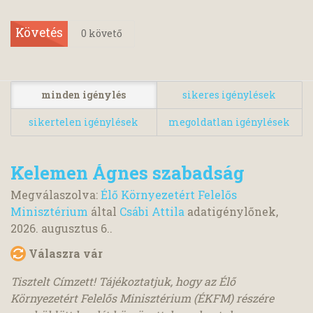
Követés
0
követő
minden igénylés
sikeres igénylések
sikertelen igénylések
megoldatlan igénylések
Kelemen Ágnes szabadság
Megválaszolva:
Élő Környezetért Felelős
Minisztérium
által
Csábi Attila
adatigénylőnek,
2026. augusztus 6.
.
Válaszra vár
Tisztelt Címzett! Tájékoztatjuk, hogy az Élő
Környezetért Felelős Minisztérium (ÉKFM) részére