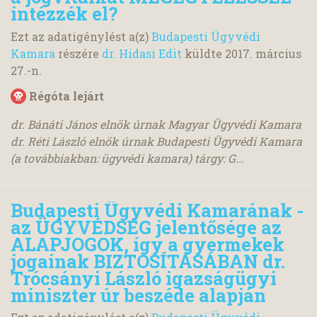
intézzék el?
Ezt az adatigénylést a(z)
Budapesti Ügyvédi
Kamara
részére
dr. Hidasi Edit
küldte
2017. március
27.
-n.
Régóta lejárt
dr. Bánáti János elnök úrnak Magyar Ügyvédi Kamara
dr. Réti László elnök úrnak Budapesti Ügyvédi Kamara
(a továbbiakban: ügyvédi kamara) tárgy: G...
Budapesti Ügyvédi Kamarának -
az ÜGYVÉDSÉG jelentősége az
ALAPJOGOK, így a gyermekek
jogainak BIZTOSÍTÁSÁBAN dr.
Trócsányi László igazságügyi
miniszter úr beszéde alapján