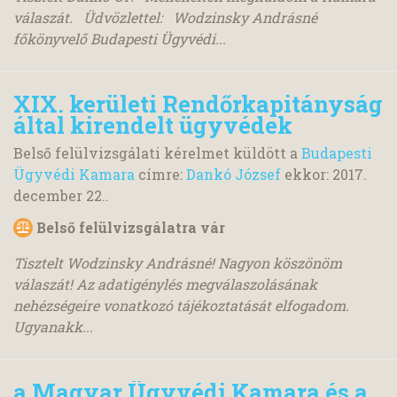
válaszát. Üdvözlettel: Wodzinsky Andrásné
főkönyvelő Budapesti Ügyvédi...
XIX. kerületi Rendőrkapitányság
által kirendelt ügyvédek
Belső felülvizsgálati kérelmet küldött a
Budapesti
Ügyvédi Kamara
címre:
Dankó József
ekkor:
2017.
december 22.
.
Belső felülvizsgálatra vár
Tisztelt Wodzinsky Andrásné! Nagyon köszönöm
válaszát! Az adatigénylés megválaszolásának
nehézségeire vonatkozó tájékoztatását elfogadom.
Ugyanakk...
a Magyar Ügyvédi Kamara és a