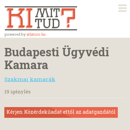
powered by
atlatszo.hu
Budapesti Ügyvédi
Kamara
Szakmai kamarák
19 igénylés
Kérjen Közérdekűadat ettől az adatgazdától