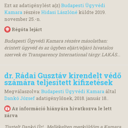
Ezt az adatigénylést a(z)
Budapesti Ügyvédi
Kamara
részére
Hidasi Lászlóné
küldte
2019.
november 25.
-n.
Régóta lejárt
Budapesti Ügyvédi Kamara részére másolatban:
érintett ügyvéd és az ügyben eljárt/eljáró hivatalos
szervek és Transparency International tárgy: LAKÁS...
dr. Rádai Gusztáv kirendelt védő
számára teljesített kifizetések
Megválaszolva:
Budapesti Ügyvédi Kamara
által
Dankó József
adatigénylőnek,
2018. január 18.
.
Az információ hiányára hivatkozva le lett
zárva
Tisztelt Dankó Úr! Mellékelten megküldöm a Kamara