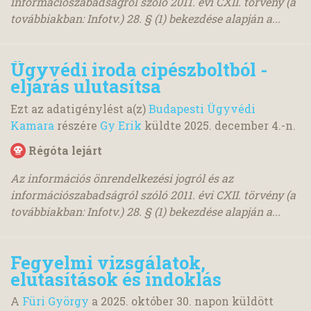
információszabadságról szóló 2011. évi CXII. törvény (a
továbbiakban: Infotv.) 28. § (1) bekezdése alapján a...
Ügyvédi iroda cipészboltból -
eljárás ulutasítsa
Ezt az adatigénylést a(z)
Budapesti Ügyvédi
Kamara
részére
Gy Erik
küldte
2025. december 4.
-n.
Régóta lejárt
Az információs önrendelkezési jogról és az
információszabadságról szóló 2011. évi CXII. törvény (a
továbbiakban: Infotv.) 28. § (1) bekezdése alapján a...
Fegyelmi vizsgálatok,
elutasítások és indoklás
A
Füri György
a
2025. október 30.
napon küldött