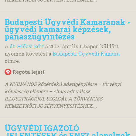
Budapesti Ügyvédi Kamarának -
ügyvédi kamarai képzések,
panaszügyintézés
A
dr. Hidasi Edit
a
2017. április 1.
napon küldött
nyomon követést a
Budapesti Ügyvédi Kamara
címre.
Régóta lejárt
A NYILVÁNOS közérdekű adatigénylésre – törvényi
kötelesség ellenére – elmaradt válasz
ILLUSZTRÁCIÓUL SZOLGÁL A TÖRVÉNYES
NEMZETKÖZI JOGÉRVÉNYESÍTÉSHEZ....
ÜGYVÉDI IGAZOLÓ
JELENTÉSEK és ENSZ alapelvek