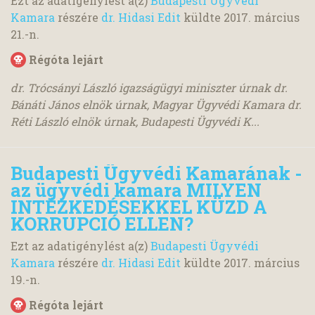
Ezt az adatigénylést a(z)
Budapesti Ügyvédi
Kamara
részére
dr. Hidasi Edit
küldte
2017. március
21.
-n.
Régóta lejárt
dr. Trócsányi László igazságügyi miniszter úrnak dr.
Bánáti János elnök úrnak, Magyar Ügyvédi Kamara dr.
Réti László elnök úrnak, Budapesti Ügyvédi K...
Budapesti Ügyvédi Kamarának -
az ügyvédi kamara MILYEN
INTÉZKEDÉSEKKEL KÜZD A
KORRUPCIÓ ELLEN?
Ezt az adatigénylést a(z)
Budapesti Ügyvédi
Kamara
részére
dr. Hidasi Edit
küldte
2017. március
19.
-n.
Régóta lejárt