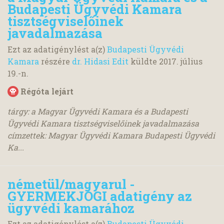
Budapesti Ügyvédi Kamara
tisztségviselőinek
javadalmazása
Ezt az adatigénylést a(z)
Budapesti Ügyvédi
Kamara
részére
dr. Hidasi Edit
küldte
2017. július
19.
-n.
Régóta lejárt
tárgy: a Magyar Ügyvédi Kamara és a Budapesti
Ügyvédi Kamara tisztségviselőinek javadalmazása
címzettek: Magyar Ügyvédi Kamara Budapesti Ügyvédi
Ka...
németül/magyarul -
GYERMEKJOGI adatigény az
ügyvédi kamarához
Ezt az adatigénylést a(z)
Budapesti Ügyvédi