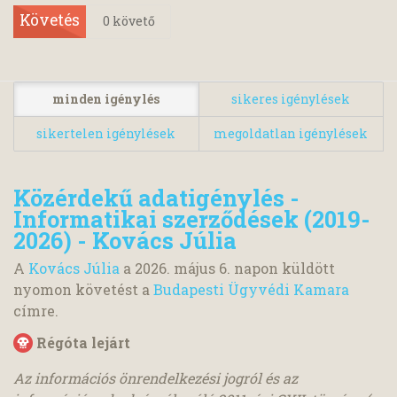
Követés
0
követő
minden igénylés
sikeres igénylések
sikertelen igénylések
megoldatlan igénylések
Közérdekű adatigénylés -
Informatikai szerződések (2019-
2026) - Kovács Júlia
A
Kovács Júlia
a
2026. május 6.
napon küldött
nyomon követést a
Budapesti Ügyvédi Kamara
címre.
Régóta lejárt
Az információs önrendelkezési jogról és az