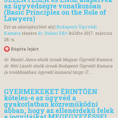
az ügyvédségre vonatkozóan
(Basic Principles on the Role of
Lawyers)
Ezt az adatigénylést a(z)
Budapesti Ügyvédi
Kamara
részére
dr. Hidasi Edit
küldte
2017. március
28.
-n.
Régóta lejárt
dr. Bánáti János elnök úrnak Magyar Ügyvédi Kamara
dr. Réti László elnök úrnak Budapesti Ügyvédi Kamara
(a továbbiakban: ügyvédi kamara) tárgy: Ü...
GYERMEKEKET ÉRINTŐEN
köteles-e az ügyvéd a
gyakorlatban közreműködni
abban, hogy az ellenérdekű felek
a jogvitáikat MEGEGYEZÉSSEL