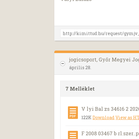
jogicsoport, Győr Megyei J
április 28.
7 Melléklet
V lyi Bal zs 34616 2 202
122K
Download
View as 
F 2008 03467 b rl.szer..