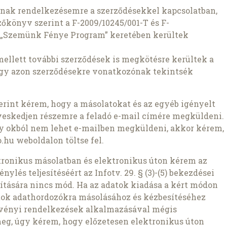
lnak rendelkezésemre a szerződésekkel kapcsolatban,
őkönyv szerint a F-2009/10245/001-T és F-
a „Szemünk Fénye Program” keretében kerültek
llett további szerződések is megkötésre kerültek a
ogy azon szerződésekre vonatkozónak tekintsék
szerint kérem, hogy a másolatokat és az egyéb igényelt
veskedjen részemre a feladó e-mail címére megküldeni.
ly okból nem lehet e-mailben megküldeni, akkor kérem,
.hu weboldalon töltse fel.
ronikus másolatban és elektronikus úton kérem az
nylés teljesítéséért az Infotv. 29. § (3)-(5) bekezdései
pítására nincs mód. Ha az adatok kiadása a kért módon
atok adathordozókra másolásához és kézbesítéséhez
rvényi rendelkezések alkalmazásával mégis
meg, úgy kérem, hogy előzetesen elektronikus úton