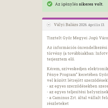
Az igénylés
sikeres volt
.
Vályi Balázs
2026. április 13.
Tisztelt Győr Megyei Jogú Vár
Az információs önrendelkezési j
törvény (a továbbiakban: Infotv.
terjesztem elő.
Kérem, szíveskedjen elektron
Fénye Program” keretében Győr
vel között létrejött szerződések
- az egyes szerződésekben szerep
- az egyes teljesítési helyszín
- a Caminus Zrt. által vállalt f
részleteket