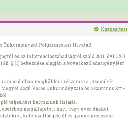
Kézbesített
os Önkormányzat Polgármesteri Hivatal!
ogról és az információszabadságról szóló 2011. évi CXII.
) 28. § (1) bekezdése alapján a következő adatigénylést
ikus másolatban megküldeni részemre a „Szemünk
 Megyei Jogú Város Önkormányzata és a Caminus Zrt.-
ből
lő teljesítési helyszínek listáját,
ek esetében megállapított havi vagy éves díjakat,
eladatokról, kötelezettségekről és garanciáról szóló