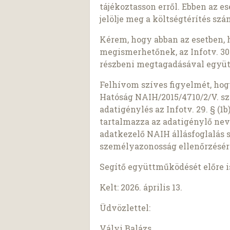
tájékoztasson erről. Ebben az e
jelölje meg a költségtérítés sz
Kérem, hogy abban az esetben, 
megismerhetőnek, az Infotv. 30.
részbeni megtagadásával együt
Felhívom szíves figyelmét, ho
Hatóság NAIH/2015/4710/2/V. sz
adatigénylés az Infotv. 29. § (
tartalmazza az adatigénylő nev
adatkezelő NAIH állásfoglalás 
személyazonosság ellenőrzésér
Segítő együttműködését előre 
Kelt: 2026. április 13.
Üdvözlettel:
Vályi Balázs