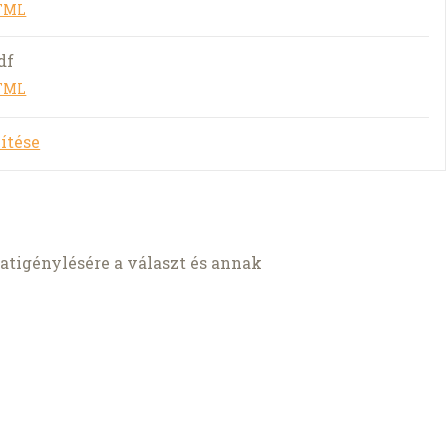
HTML
df
HTML
ítése
tigénylésére a választ és annak