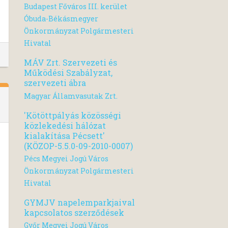
Budapest Főváros III. kerület
Óbuda-Békásmegyer
Önkormányzat Polgármesteri
Hivatal
MÁV Zrt. Szervezeti és
Működési Szabályzat,
szervezeti ábra
Magyar Államvasutak Zrt.
'Kötöttpályás közösségi
közlekedési hálózat
kialakítása Pécsett'
(KÖZOP-5.5.0-09-2010-0007)
Pécs Megyei Jogú Város
Önkormányzat Polgármesteri
Hivatal
GYMJV napelemparkjaival
kapcsolatos szerződések
Győr Megyei Jogú Város