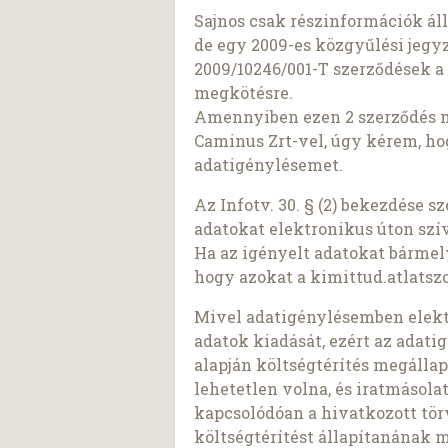
Sajnos csak részinformációk ál
de egy 2009-es közgyűlési jegyz
2009/10246/001-T szerződések 
megkötésre.
Amennyiben ezen 2 szerződés me
Caminus Zrt-vel, úgy kérem, h
adatigénylésemet.
Az Infotv. 30. § (2) bekezdése 
adatokat elektronikus úton szí
Ha az igényelt adatokat bárme
hogy azokat a kimittud.atlatszo
Mivel adatigénylésemben elekt
adatok kiadását, ezért az adatigé
alapján költségtérítés megálla
lehetetlen volna, és iratmásol
kapcsolódóan a hivatkozott tö
költségtérítést állapítanának 