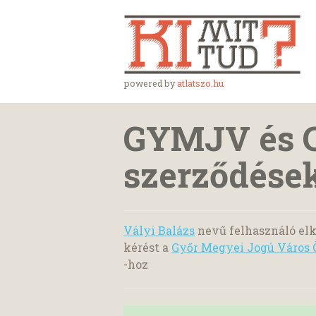
powered by
atlatszo.hu
GYMJV és C
szerződése
Vályi Balázs
nevű felhasználó elk
kérést a
Győr Megyei Jogú Város 
-hoz