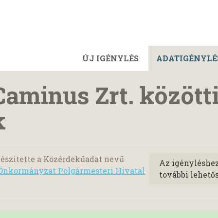
ÚJ IGÉNYLÉS
ADATIGÉNYLÉ
aminus Zrt. között
k
észítette a Közérdekűadat nevű
Az igényléshe
Önkormányzat Polgármesteri Hivatal
további lehető