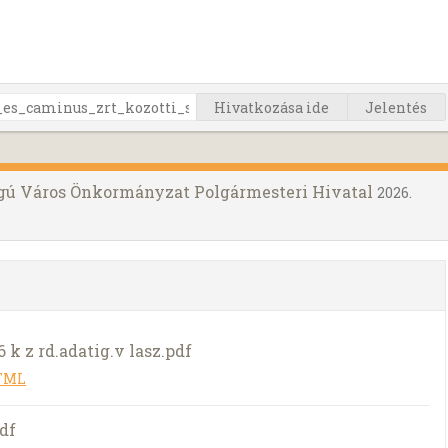
Hivatkozása ide
Jelentés
ogú Város Önkormányzat Polgármesteri Hivatal
2026.
6 k z rd.adatig.v lasz.pdf
HTML
pdf