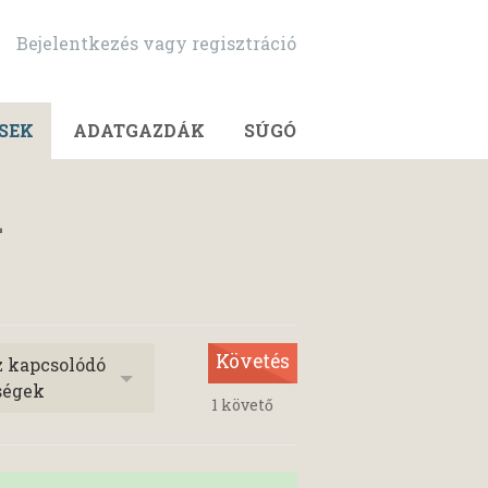
Bejelentkezés vagy regisztráció
SEK
ADATGAZDÁK
SÚGÓ
i
Követés
z kapcsolódó
ségek
1
követő