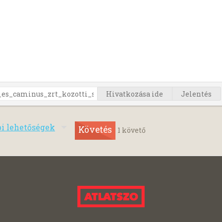
Hivatkozása ide
Jelentés
bi lehetőségek
Követés
1
követő