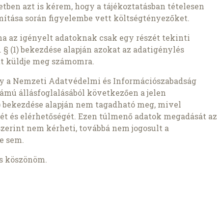
setben azt is kérem, hogy a tájékoztatásban tételesen
ámítása során figyelembe vett költségtényezőket.
ha az igényelt adatoknak csak egy részét tekinti
 § (1) bekezdése alapján azokat az adatigénylés
t küldje meg számomra.
gy a Nemzeti Adatvédelmi és Információszabadság
ámú állásfoglalásából következően a jelen
1b) bekezdése alapján nem tagadható meg, mivel
ét és elérhetőségét. Ezen túlmenő adatok megadását az
szerint nem kérheti, továbbá nem jogosult a
e sem.
is köszönöm.