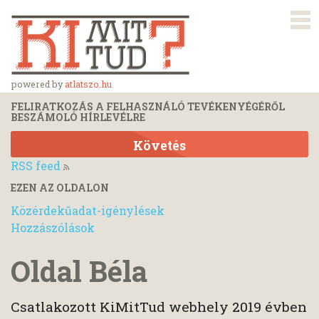
powered by
atlatszo.hu
FELIRATKOZÁS A FELHASZNÁLÓ TEVÉKENYÉGÉRŐL
BESZÁMOLÓ HÍRLEVÉLRE
Követés
RSS feed
EZEN AZ OLDALON
Közérdekűadat-igénylések
Hozzászólások
Oldal Béla
Csatlakozott KiMitTud webhely 2019 évben