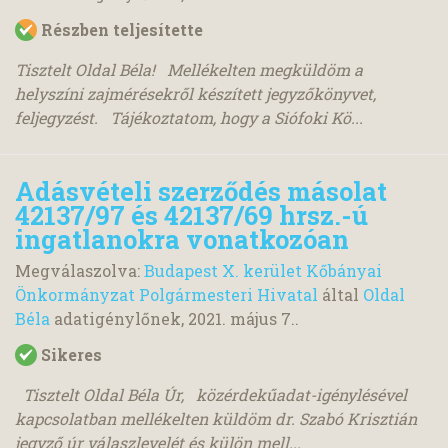
Részben teljesítette
Tisztelt Oldal Béla! Mellékelten megküldöm a
helyszíni zajmérésekről készített jegyzőkönyvet,
feljegyzést. Tájékoztatom, hogy a Siófoki Kö...
Adásvételi szerződés másolat
42137/97 és 42137/69 hrsz.-ú
ingatlanokra vonatkozóan
Megválaszolva:
Budapest X. kerület Kőbányai
Önkormányzat Polgármesteri Hivatal
által
Oldal
Béla
adatigénylőnek,
2021. május 7.
.
Sikeres
Tisztelt Oldal Béla Úr, közérdekűadat-igénylésével
kapcsolatban mellékelten küldöm dr. Szabó Krisztián
jegyző úr válaszlevelét és külön mell...