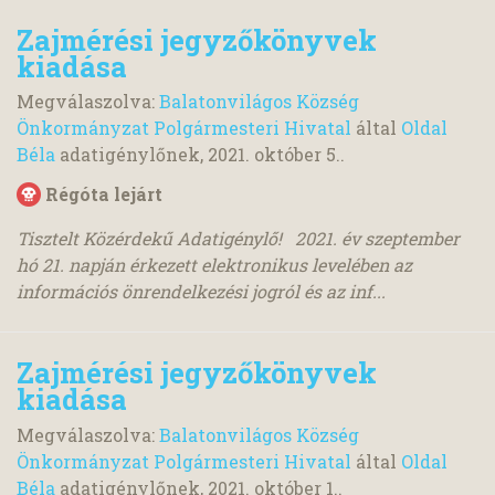
Zajmérési jegyzőkönyvek
kiadása
Megválaszolva:
Balatonvilágos Község
Önkormányzat Polgármesteri Hivatal
által
Oldal
Béla
adatigénylőnek,
2021. október 5.
.
Régóta lejárt
Tisztelt Közérdekű Adatigénylő! 2021. év szeptember
hó 21. napján érkezett elektronikus levelében az
információs önrendelkezési jogról és az inf...
Zajmérési jegyzőkönyvek
kiadása
Megválaszolva:
Balatonvilágos Község
Önkormányzat Polgármesteri Hivatal
által
Oldal
Béla
adatigénylőnek,
2021. október 1.
.