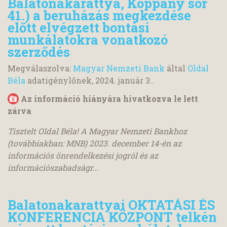
Balatonakarattya, Koppány sor
41.) a beruházás megkezdése
előtt elvégzett bontási
munkálatokra vonatkozó
szerződés
Megválaszolva:
Magyar Nemzeti Bank
által
Oldal
Béla
adatigénylőnek,
2024. január 3.
.
Az információ hiányára hivatkozva le lett
zárva
Tisztelt Oldal Béla! A Magyar Nemzeti Bankhoz
(továbbiakban: MNB) 2023. december 14-én az
információs önrendelkezési jogról és az
információszabadságr...
Balatonakarattyai OKTATÁSI ÉS
KONFERENCIA KÖZPONT telkén