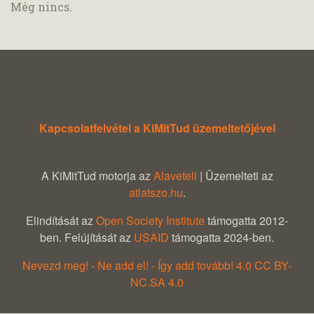
Még nincs.
Kapcsolatfelvétel a KiMitTud üzemeltetőjével
A KiMitTud motorja az
Alaveteli
| Üzemelteti az
atlatszo.hu
.
Elindítását az
Open Society Institute
támogatta 2012-
ben. Felújítását az
USAID
támogatta 2024-ben.
Nevezd meg! - Ne add el! - Így add tovább! 4.0 CC BY-
NC.SA 4.0