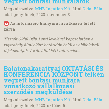
végzett bontási munkálatok
Megválaszolva:
MNB-Ingatlan Kft.
által
Oldal Béla
adatigénylőnek,
2023. november 3.
.
Az információ hiányára hivatkozva le lett
zárva
Tisztelt Oldal Béla, Lenti levelével kapcsolatban a
jogszabály által előírt határidőn belül az alábbiakról
tájékoztatjuk. Az ön által kért informáci...
Balatonakarattyai OKTATÁSI ÉS
KONFERENCIA KÖZPONT telkén
végzett bontási munkára
vonatkozó vállalkozási
szerződés megküldése
Megválaszolva:
MNB-Ingatlan Kft.
által
Oldal Béla
adatigénylőnek,
2023. október 6.
.