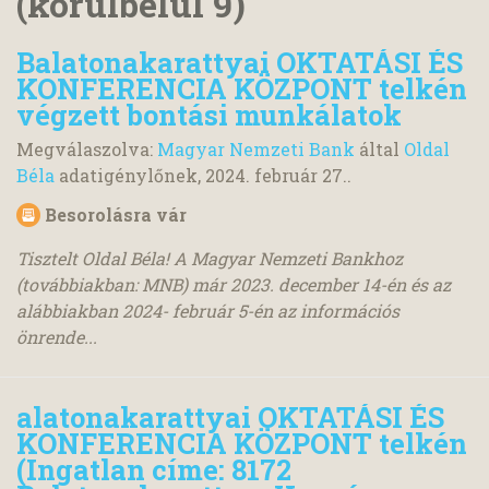
(körülbelül 9)
Balatonakarattyai OKTATÁSI ÉS
KONFERENCIA KÖZPONT telkén
végzett bontási munkálatok
Megválaszolva:
Magyar Nemzeti Bank
által
Oldal
Béla
adatigénylőnek,
2024. február 27.
.
Besorolásra vár
Tisztelt Oldal Béla! A Magyar Nemzeti Bankhoz
(továbbiakban: MNB) már 2023. december 14-én és az
alábbiakban 2024- február 5-én az információs
önrende...
alatonakarattyai OKTATÁSI ÉS
KONFERENCIA KÖZPONT telkén
(Ingatlan címe: 8172