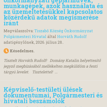
önkormányzati gépjárművek,
munkagépek, azok használata és
az üzemeltetésükkel kapcsolatos
közérdekű adatok megismerése
iránt
Megválaszolva:
Tiszabő Község Önkormányzat
Polgármesteri Hivatal
által
Horváth Rudolf
adatigénylőnek,
2026. július 28.
.
Késedelmes.
Tisztelt Horváth Rudolf! Domány Katalin helyettesítő
jegyző megbízásából mellékelten megküldöm a fenti
tárgyú levelet. Tisztelettel! ...
Képviselő-testületi ülések
dokumentumai, Polgármesteri és
hivatali beszámolók