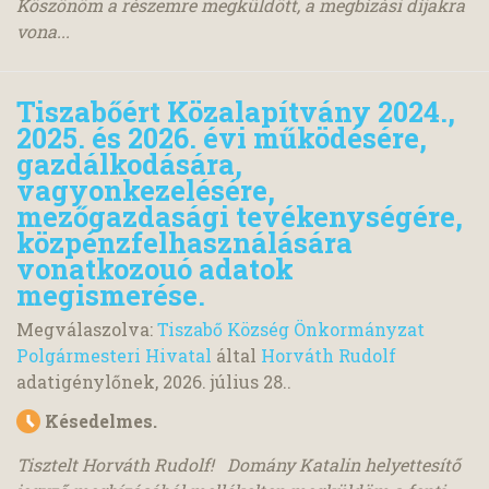
Köszönöm a részemre megküldött, a megbízási díjakra
vona...
Tiszabőért Közalapítvány 2024.,
2025. és 2026. évi működésére,
gazdálkodására,
vagyonkezelésére,
mezőgazdasági tevékenységére,
közpénzfelhasználására
vonatkozouó adatok
megismerése.
Megválaszolva:
Tiszabő Község Önkormányzat
Polgármesteri Hivatal
által
Horváth Rudolf
adatigénylőnek,
2026. július 28.
.
Késedelmes.
Tisztelt Horváth Rudolf! Domány Katalin helyettesítő