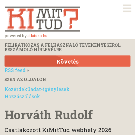
powered by
atlatszo.hu
FELIRATKOZÁS A FELHASZNÁLÓ TEVÉKENYÉGÉRŐL
BESZÁMOLÓ HÍRLEVÉLRE
Követés
RSS feed
EZEN AZ OLDALON
Közérdekűadat-igénylések
Hozzászólások
Horváth Rudolf
Csatlakozott KiMitTud webhely 2026