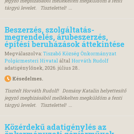
jegyző megbízásából mellékelten megküldöm a fenti
tárgyú levelet. Tisztelettel! ...
Beszerzés, szolgáltatás-
megrendelés, árubeszerzés,
építési beruházások áttekintése
Megválaszolva:
Tiszabő Község Önkormányzat
Polgármesteri Hivatal
által
Horváth Rudolf
adatigénylőnek,
2026. július 28.
.
Késedelmes.
Tisztelt Horváth Rudolf! Domány Katalin helyettesítő
jegyző megbízásából mellékelten megküldöm a fenti
tárgyú levelet. Tisztelettel! ...
Közérdekű adatigénylés az