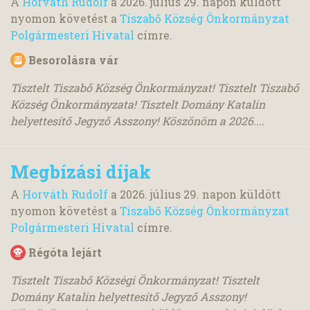
A
Horváth Rudolf
a
2026. július 29.
napon küldött
nyomon követést a
Tiszabő Község Önkormányzat
Polgármesteri Hivatal
címre.
Besorolásra vár
Tisztelt Tiszabő Község Önkormányzat! Tisztelt Tiszabő
Község Önkormányzata! Tisztelt Domány Katalin
helyettesítő Jegyző Asszony! Köszönöm a 2026....
Megbízási díjak
A
Horváth Rudolf
a
2026. július 29.
napon küldött
nyomon követést a
Tiszabő Község Önkormányzat
Polgármesteri Hivatal
címre.
Régóta lejárt
Tisztelt Tiszabő Községi Önkormányzat! Tisztelt
Domány Katalin helyettesítő Jegyző Asszony!