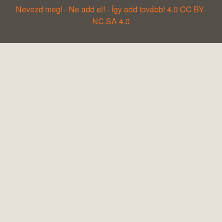
Nevezd meg! - Ne add el! - Így add tovább! 4.0 CC BY-
NC.SA 4.0