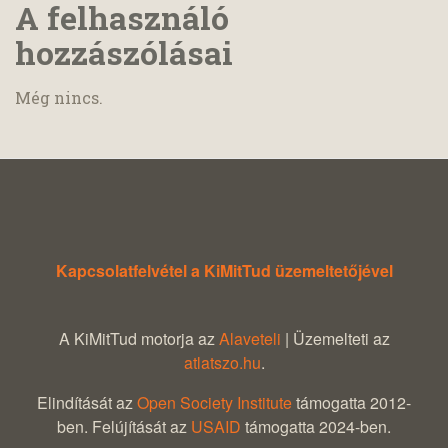
A felhasználó
hozzászólásai
Még nincs.
Kapcsolatfelvétel a KiMitTud üzemeltetőjével
A KiMitTud motorja az
Alaveteli
| Üzemelteti az
atlatszo.hu
.
Elindítását az
Open Society Institute
támogatta 2012-
ben. Felújítását az
USAID
támogatta 2024-ben.