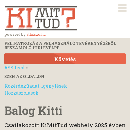
powered by
atlatszo.hu
FELIRATKOZÁS A FELHASZNÁLÓ TEVÉKENYÉGÉRŐL
BESZÁMOLÓ HÍRLEVÉLRE
Követés
RSS feed
EZEN AZ OLDALON
Közérdekűadat-igénylések
Hozzászólások
Balog Kitti
Csatlakozott KiMitTud webhely 2025 évben