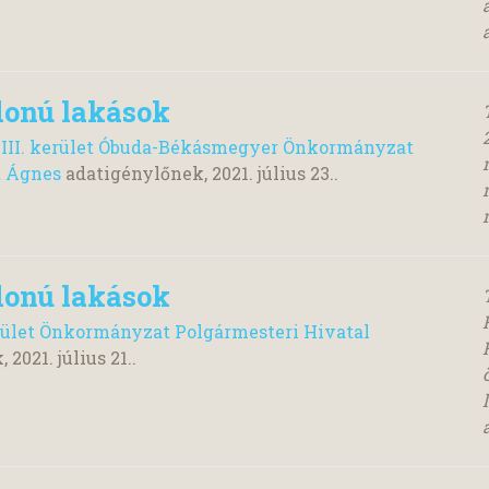
donú lakások
 III. kerület Óbuda-Békásmegyer Önkormányzat
t Ágnes
adatigénylőnek,
2021. július 23.
.
donú lakások
erület Önkormányzat Polgármesteri Hivatal
k,
2021. július 21.
.