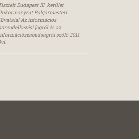
Tisztelt Budapest III. kerület
Önkormányzat Polgármesteri
Hivatala! Az információs
önrendelkezési jogról és az
információszabadságról szóló 2011.
vi...