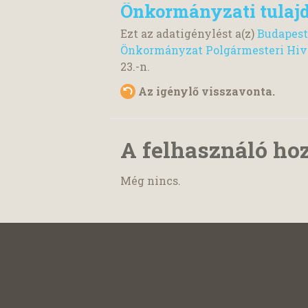
Önkormányzati tulaj
Ezt az adatigénylést a(z)
Budapest
Önkormányzat Polgármesteri Hiv
23.
-n.
Az igénylő visszavonta.
A felhasználó ho
Még nincs.