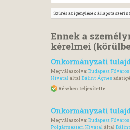
Ennek a személy
kérelmei (körülbe
Önkormányzati tulaj
Megválaszolva:
Budapest Főváros 
Hivatal
által
Bálint Ágnes
adatig
Részben teljesítette
Önkormányzati tulaj
Megválaszolva:
Budapest Főváros
Polgármesteri Hivatal
által
Bálin