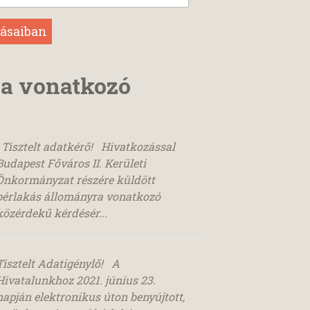
ra vonatkozó
Tisztelt adatkérő! Hivatkozással
Budapest Főváros II. Kerületi
Önkormányzat részére küldött
bérlakás állományra vonatkozó
közérdekű kérdésér...
Tisztelt Adatigénylő! A
Hivatalunkhoz 2021. június 23.
napján elektronikus úton benyújtott,