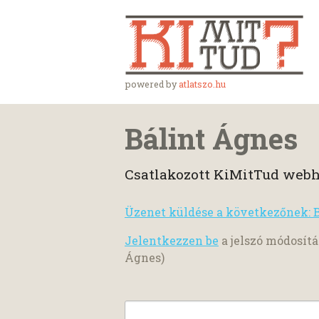
powered by
atlatszo.hu
Bálint Ágnes
Csatlakozott KiMitTud webh
Üzenet küldése a következőnek: 
Jelentkezzen be
a jelszó módosítá
Ágnes)