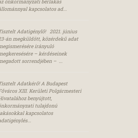
az önkormányzati bérlakás
állománnyal kapcsolatos ad...
Tisztelt Adatigénylő! 2021. június
23-án megküldött, közérdekű adat
megismerésére irányuló
megkeresésére – kérdéseinek
megadott sorrendjében – ...
Tisztelt Adatkérő! A Budapest
Főváros XIII. Kerületi Polgármesteri
Hivatalához benyújtott,
önkormányzati tulajdonú
lakásokkal kapcsolatos
adatigénylés...