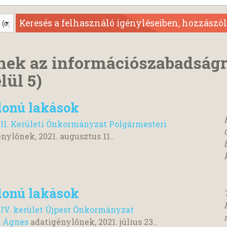
nek az információszabadság
lül 5)
donú lakások
II. Kerületi Önkormányzat Polgármesteri
énylőnek,
2021. augusztus 11.
.
donú lakások
 IV. kerület Újpest Önkormányzat
t Ágnes
adatigénylőnek,
2021. július 23.
.