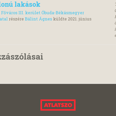
donú lakások
 Főváros III. kerület Óbuda-Békásmegyer
atal
részére
Bálint Ágnes
küldte
2021. június
é
zzászólásai