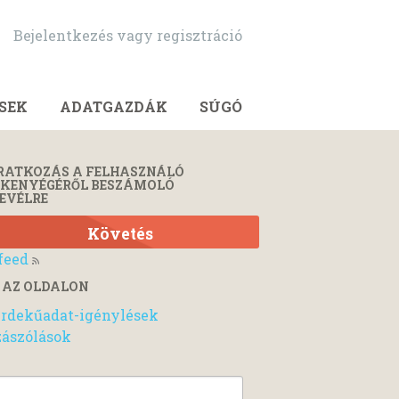
Bejelentkezés vagy regisztráció
SEK
ADATGAZDÁK
SÚGÓ
RATKOZÁS A FELHASZNÁLÓ
ÉKENYÉGÉRŐL BESZÁMOLÓ
EVÉLRE
Követés
feed
 AZ OLDALON
rdekűadat-igénylések
ászólások