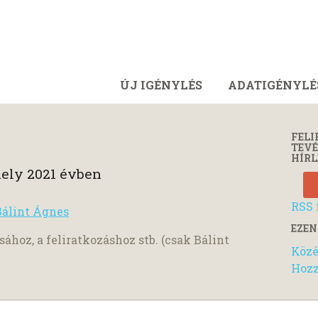
ÚJ IGÉNYLÉS
ADATIGÉNYLÉ
FELI
TEV
HÍRL
ely 2021 évben
RSS 
Bálint Ágnes
EZEN
sához, a feliratkozáshoz stb. (csak Bálint
Közé
Hozz