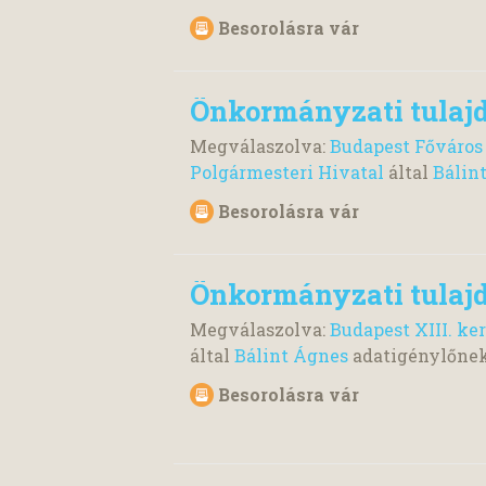
Besorolásra vár
Önkormányzati tulaj
Megválaszolva:
Budapest Főváros
Polgármesteri Hivatal
által
Bálin
Besorolásra vár
Önkormányzati tulaj
Megválaszolva:
Budapest XIII. k
által
Bálint Ágnes
adatigénylőne
Besorolásra vár