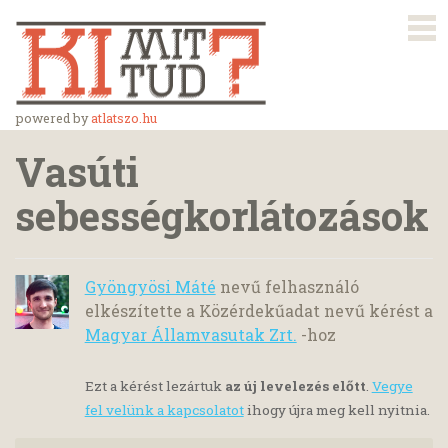
powered by
atlatszo.hu
Vasúti
sebességkorlátozások
Gyöngyösi Máté
nevű felhasználó
elkészítette a Közérdekűadat nevű kérést a
Magyar Államvasutak Zrt.
-hoz
Ezt a kérést lezártuk
az új levelezés előtt
.
Vegye
fel velünk a kapcsolatot
ihogy újra meg kell nyitnia.