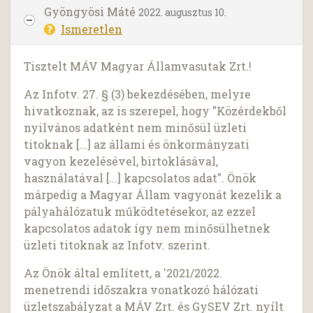
Gyöngyösi Máté
2022. augusztus 10.
Ismeretlen
Tisztelt MÁV Magyar Államvasutak Zrt.!
Az Infotv. 27. § (3) bekezdésében, melyre
hivatkoznak, az is szerepel, hogy "Közérdekből
nyilvános adatként nem minősül üzleti
titoknak [...] az állami és önkormányzati
vagyon kezelésével, birtoklásával,
használatával [...] kapcsolatos adat". Önök
márpedig a Magyar Állam vagyonát kezelik a
pályahálózatuk működtetésekor, az ezzel
kapcsolatos adatok így nem minősülhetnek
üzleti titoknak az Infotv. szerint.
Az Önök által említett, a '2021/2022.
menetrendi időszakra vonatkozó hálózati
üzletszabályzat a MÁV Zrt. és GySEV Zrt. nyílt