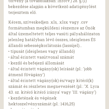
törvény (a továbbiakban: Infotv.) 28. § (1)
bekezdése alapján a következő adatigénylést
terjesztem elő.
Kérem, szíveskedjen .xls, .xlsx vagy .csv
formátumban megküldeni részemre az Önök
által üzemeltetett teljes vasúti pályahálózaton
jelenleg hatályban lévő összes, ideiglenes ÉS
állandó sebességkorlátozás (lassújel)…
• típusát (ideiglenes vagy állandó)
• által érintett vasútvonal számát
• kezdő és befejező állomását
• által érintett vágány(ok) leírását (pl.: 'jobb
átmenő fővágány')
• által érintett vágány(ok) és/vagy kitérő(k)
számát és részletes megnevezését (pl.: 'X. Lyra
43. sz. kitérő kitérő iránya' vagy 'III. vágány')
• kezdetének és végének
hektoszelvényszámát (pl.: 1416,25)