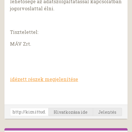
lehetősége az adatszolgáltatással kapcsolatban
jogorvoslattal élni.
Tisztelettel:
MÁV Zrt.
idézett részek megjelenítése
Hivatkozása ide
Jelentés