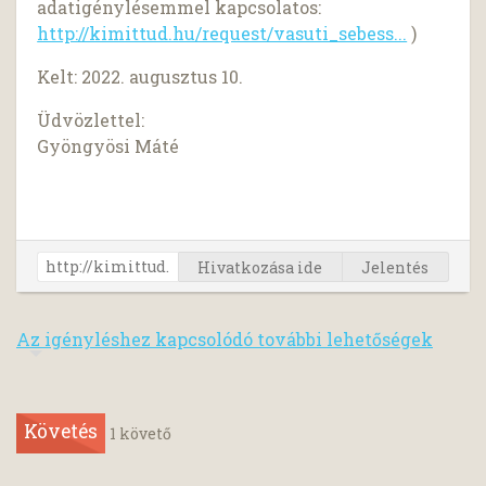
adatigénylésemmel kapcsolatos:
http://kimittud.hu/request/vasuti_sebess...
)
Kelt: 2022. augusztus 10.
Üdvözlettel:
Gyöngyösi Máté
Hivatkozása ide
Jelentés
Az igényléshez kapcsolódó további lehetőségek
Követés
1
követő