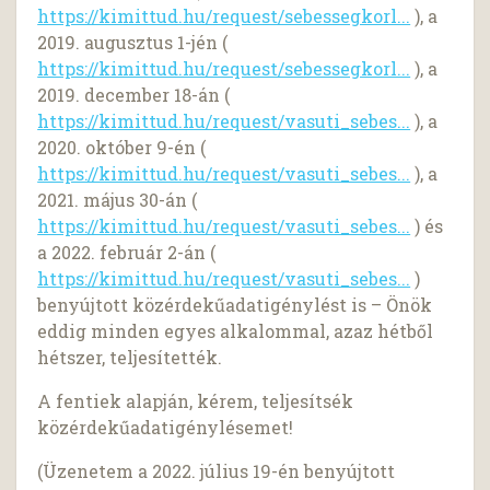
https://kimittud.hu/request/sebessegkorl...
), a
2019. augusztus 1-jén (
https://kimittud.hu/request/sebessegkorl...
), a
2019. december 18-án (
https://kimittud.hu/request/vasuti_sebes...
), a
2020. október 9-én (
https://kimittud.hu/request/vasuti_sebes...
), a
2021. május 30-án (
https://kimittud.hu/request/vasuti_sebes...
) és
a 2022. február 2-án (
https://kimittud.hu/request/vasuti_sebes...
)
benyújtott közérdekűadatigénylést is – Önök
eddig minden egyes alkalommal, azaz hétből
hétszer, teljesítették.
A fentiek alapján, kérem, teljesítsék
közérdekűadatigénylésemet!
(Üzenetem a 2022. július 19-én benyújtott