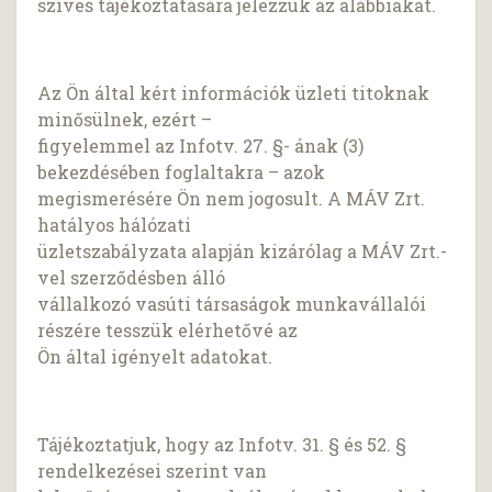
szíves tájékoztatására jelezzük az alábbiakat.
Az Ön által kért információk üzleti titoknak
minősülnek, ezért –
figyelemmel az Infotv. 27. §- ának (3)
bekezdésében foglaltakra – azok
megismerésére Ön nem jogosult. A MÁV Zrt.
hatályos hálózati
üzletszabályzata alapján kizárólag a MÁV Zrt.-
vel szerződésben álló
vállalkozó vasúti társaságok munkavállalói
részére tesszük elérhetővé az
Ön által igényelt adatokat.
Tájékoztatjuk, hogy az Infotv. 31. § és 52. §
rendelkezései szerint van