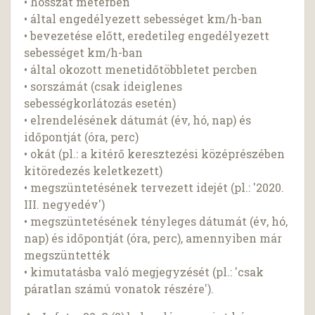
• hosszát méterben
• által engedélyezett sebességet km/h-ban
• bevezetése előtt, eredetileg engedélyezett
sebességet km/h-ban
• által okozott menetidőtöbbletet percben
• sorszámát (csak ideiglenes
sebességkorlátozás esetén)
• elrendelésének dátumát (év, hó, nap) és
időpontját (óra, perc)
• okát (pl.: a kitérő keresztezési középrészében
kitöredezés keletkezett)
• megszüntetésének tervezett idejét (pl.: '2020.
III. negyedév')
• megszüntetésének tényleges dátumát (év, hó,
nap) és időpontját (óra, perc), amennyiben már
megszüntették
• kimutatásba való megjegyzését (pl.: 'csak
páratlan számú vonatok részére').