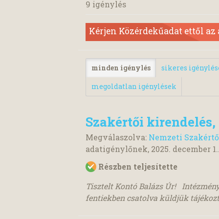
9 igénylés
Kérjen Közérdekűadat ettől az
minden igénylés
sikeres igénylé
megoldatlan igénylések
Szakértői kirendelés,
Megválaszolva:
Nemzeti Szakértő
adatigénylőnek,
2025. december 1.
Részben teljesítette
Tisztelt Kontó Balázs Úr! Intézmén
fentiekben csatolva küldjük tájékozt