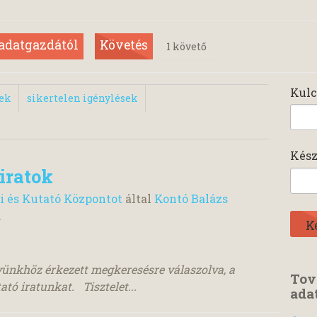
 adatgazdától
Követés
1
követő
Kulc
sek
sikertelen igénylések
Kész
 iratok
i és Kutató Központot
által
Kontó Balázs
.
yünkhöz érkezett megkeresésre válaszolva, a
Tov
ató iratunkat. Tisztelet...
ada