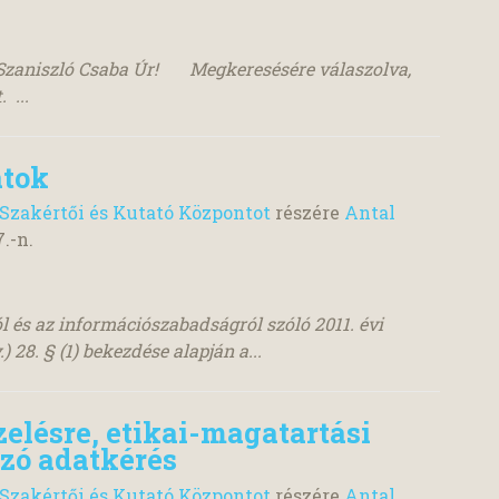
zaniszló Csaba Úr! Megkeresésére válaszolva,
 ...
atok
Szakértői és Kutató Központot
részére
Antal
7.
-n.
l és az információszabadságról szóló 2011. évi
) 28. § (1) bekezdése alapján a...
zelésre, etikai-magatartási
zó adatkérés
Szakértői és Kutató Központot
részére
Antal