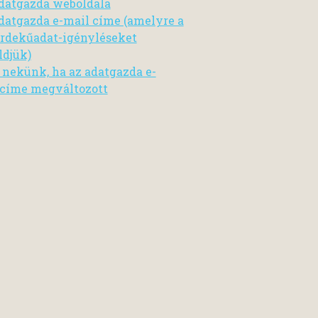
datgazda weboldala
datgazda e-mail címe (amelyre a
rdekűadat-igényléseket
ldjük)
n nekünk, ha az adatgazda e-
címe megváltozott