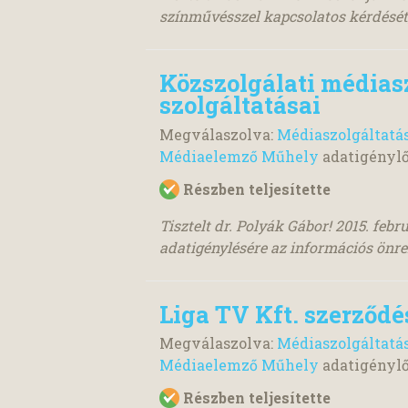
színművésszel kapcsolatos kérdését,
Közszolgálati médias
szolgáltatásai
Megválaszolva:
Médiaszolgáltatá
Médiaelemző Műhely
adatigényl
Részben teljesítette
Tisztelt dr. Polyák Gábor! 2015. febr
adatigénylésére az információs önren
Liga TV Kft. szerződ
Megválaszolva:
Médiaszolgáltatá
Médiaelemző Műhely
adatigényl
Részben teljesítette