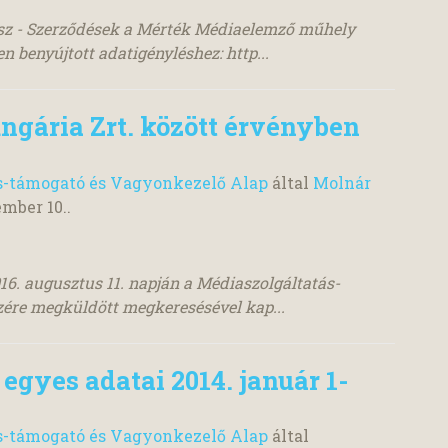
asz - Szerződések a Mérték Médiaelemző műhely
n benyújtott adatigényléshez: http...
gária Zrt. között érvényben
s-támogató és Vagyonkezelő Alap
által
Molnár
ember 10.
.
016. augusztus 11. napján a Médiaszolgáltatás-
ére megküldött megkeresésével kap...
gyes adatai 2014. január 1-
s-támogató és Vagyonkezelő Alap
által