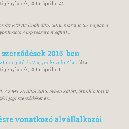
tigénylőnek,
2016. április 24.
.
ofit Kft! Az Önök által 2016. március 25. napján a
onkezelõ Alap részére megkül...
rő szerződések 2015-ben
s-támogató és Vagyonkezelő Alap
által
tigénylőnek,
2016. április 1.
.
t! Az MTVA által 2015. évben kötött, ötmillió forint
ri jogi szerződését ér...
ésre vonatkozó alvállalkozói