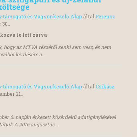
költsége
s-támogató és Vagyonkezelő Alap
által
Ferencz
 30.
.
kozva le lett zárva
k, hogy az MTVA részéről senki sem vesz, és nem
ovábbi kérdésére a...
s-támogató és Vagyonkezelő Alap
által
Csikász
ember 21.
.
ember 6. napján érkezett közérdekű adatigénylésével
tatjuk A 2016 augusztus...