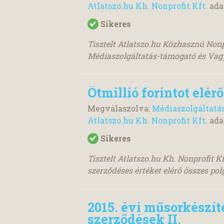
Atlatszo.hu Kh. Nonprofit Kft.
ada
Sikeres
Tisztelt Atlatszo.hu Közhasznú Nonpr
Médiaszolgáltatás-támogató és Vagy
Ötmillió forintot elé
Megválaszolva:
Médiaszolgáltatá
Atlatszo.hu Kh. Nonprofit Kft.
ada
Sikeres
Tisztelt Atlatszo.hu Kh. Nonprofit Kf
szerződéses értéket elérő összes polgá
2015. évi műsorkészít
szerződések II.