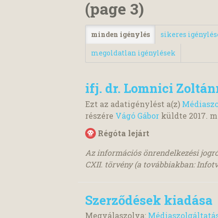
(page 3)
minden igénylés
sikeres igénylé
megoldatlan igénylések
ifj. dr. Lomnici Zoltá
Ezt az adatigénylést a(z)
Médiaszo
részére
Vágó Gábor
küldte
2017. m
Régóta lejárt
Az információs önrendelkezési jogró
CXII. törvény (a továbbiakban: Infotv.
Szerződések kiadása
Megválaszolva:
Médiaszolgáltatá