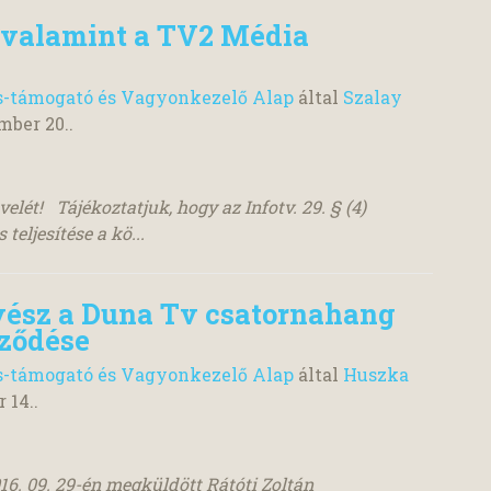
 valamint a TV2 Média
s-támogató és Vagyonkezelő Alap
által
Szalay
mber 20.
.
elét! Tájékoztatjuk, hogy az Infotv. 29. § (4)
teljesítése a kö...
vész a Duna Tv csatornahang
rződése
s-támogató és Vagyonkezelő Alap
által
Huszka
r 14.
.
6. 09. 29-én megküldött Rátóti Zoltán