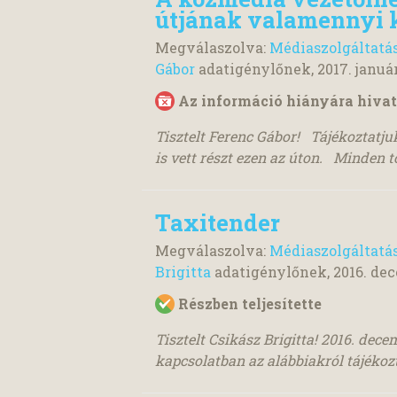
útjának valamennyi 
Megválaszolva:
Médiaszolgáltatá
Gábor
adatigénylőnek,
2017. január
Az információ hiányára hivat
Tisztelt Ferenc Gábor! Tájékoztatju
is vett részt ezen az úton. Minden t
Taxitender
Megválaszolva:
Médiaszolgáltatá
Brigitta
adatigénylőnek,
2016. dec
Részben teljesítette
Tisztelt Csikász Brigitta! 2016. dec
kapcsolatban az alábbiakról tájékoz