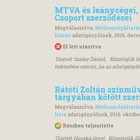
MTVA és leánycégei,
Csoport szerződései
Megválaszolva:
Médiaszolgáltatá
Dániel
adatigénylőnek,
2016. dece
El lett utasítva
Tisztelt Szalay Dániel, Köszönjük lev
bekezdése szerint, ha az adatigénylés 
Rátóti Zoltán színmű
tárgyában kötött sze
Megválaszolva:
Médiaszolgáltatá
Imre
adatigénylőnek,
2016. októbe
Részben teljesítette
Tisztelt Huszka Imre! Köszönjük 201