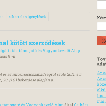
sek
sikertelen igénylések
Kész
nnal kötött szerződések
lgáltatás-támogató és Vagyonkezelő Alap
ájus 9.
-n.
Tov
ada
Az a
l és az információszabadságról szóló 2011. évi
Az a
) 28. § (1) bekezdése alapján a...
közé
elkü
Írjo
mail
s-támogató és Vagyonkezelő Alap
által
Csikász