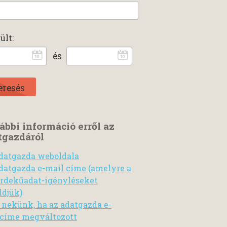
ült:
és
ábbi információ erről az
tgazdáról
datgazda weboldala
datgazda e-mail címe (amelyre a
rdekűadat-igényléseket
ldjük)
n nekünk, ha az adatgazda e-
címe megváltozott