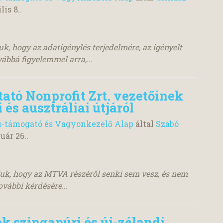
lis 8.
.
juk, hogy az adatigénylés terjedelmére, az igényelt
ábbá figyelemmel arra,...
ató Nonprofit Zrt. vezetőinek
 és ausztráliai útjáról
s-támogató és Vagyonkezelő Alap
által
Szabó
nuár 26.
.
juk, hogy az MTVA részéről senki sem vesz, és nem
ovábbi kérdésére...
k szingapúri és új-zélandi