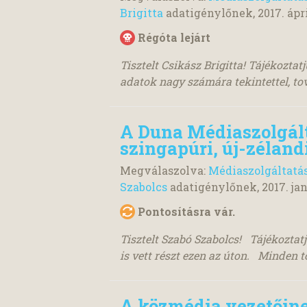
Brigitta
adatigénylőnek,
2017. ápri
Régóta lejárt
Tisztelt Csikász Brigitta! Tájékoztat
adatok nagy számára tekintettel, tov
A Duna Médiaszolgált
szingapúri, új-zélandi
Megválaszolva:
Médiaszolgáltatá
Szabolcs
adatigénylőnek,
2017. ja
Pontosításra vár.
Tisztelt Szabó Szabolcs! Tájékoztat
is vett részt ezen az úton. Minden t
A közmédia vezetőine