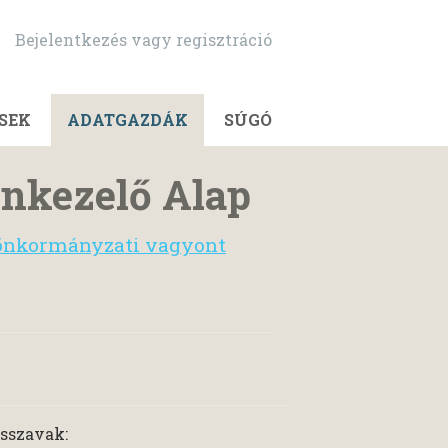
Bejelentkezés vagy regisztráció
SEK
ADATGAZDÁK
SÚGÓ
onkezelő Alap
 önkormányzati vagyont
sszavak: