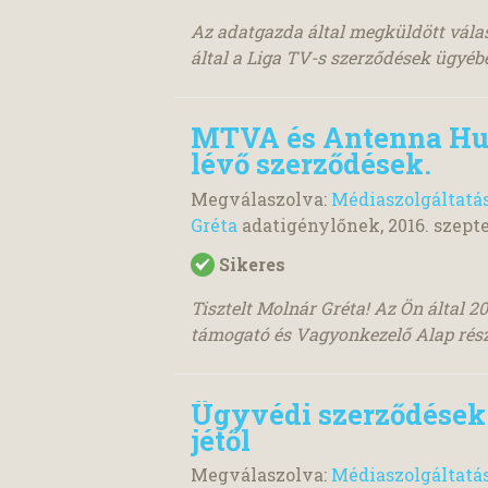
Az adatgazda által megküldött vál
által a Liga TV-s szerződések ügyébe
MTVA és Antenna Hun
lévő szerződések.
Megválaszolva:
Médiaszolgáltatá
Gréta
adatigénylőnek,
2016. szept
Sikeres
Tisztelt Molnár Gréta! Az Ön által 2
támogató és Vagyonkezelő Alap rész
Ügyvédi szerződések e
jétől
Megválaszolva:
Médiaszolgáltatá