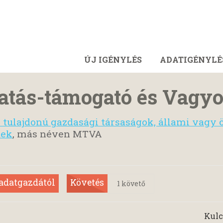
ÚJ IGÉNYLÉS
ADATIGÉNYLÉ
atás-támogató és Vagy
tulajdonú gazdasági társaságok, állami vagy
tek
, más néven MTVA
 adatgazdától
Követés
1
követő
Kulc