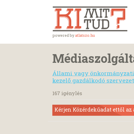
powered by
atlatszo.hu
Médiaszolgált
Állami vagy önkormányzati 
kezelő gazdálkodó szerveze
167 igénylés
Kérjen Közérdekűadat ettől az