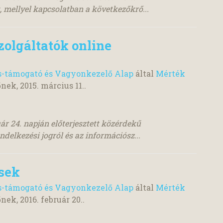
 mellyel kapcsolatban a következőkrő...
zolgáltatók online
s-támogató és Vagyonkezelő Alap
által
Mérték
őnek,
2015. március 11.
.
uár 24. napján előterjesztett közérdekű
delkezési jogról és az információsz...
ések
s-támogató és Vagyonkezelő Alap
által
Mérték
őnek,
2016. február 20.
.