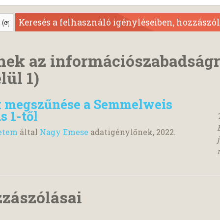
nek az információszabadság
lül 1)
k megszűnése a Semmelweis
s 1-től
etem
által
Nagy Emese
adatigénylőnek,
2022.
zzászólásai