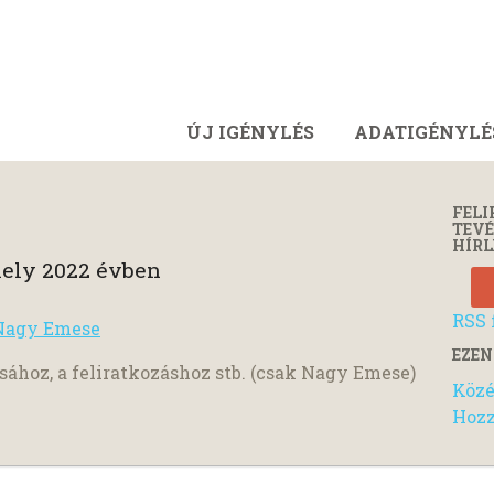
ÚJ IGÉNYLÉS
ADATIGÉNYLÉ
FELI
TEV
HÍRL
ely 2022 évben
RSS 
 Nagy Emese
EZEN
sához, a feliratkozáshoz stb. (csak Nagy Emese)
Közé
Hozz