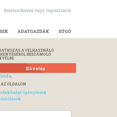
Bejelentkezés vagy regisztráció
SEK
ADATGAZDÁK
SÚGÓ
RATKOZÁS A FELHASZNÁLÓ
ÉKENYÉGÉRŐL BESZÁMOLÓ
EVÉLRE
Követés
feed
 AZ OLDALON
rdekűadat-igénylések
ászólások