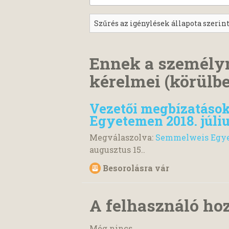
Ennek a személy
kérelmei (körülbe
Vezetői megbízatáso
Egyetemen 2018. júliu
Megválaszolva:
Semmelweis Egy
augusztus 15.
.
Besorolásra vár
A felhasználó ho
Még nincs.