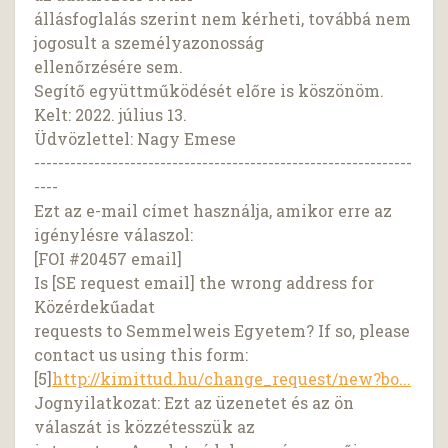
állásfoglalás szerint nem kérheti, továbbá nem
jogosult a személyazonosság
ellenőrzésére sem.
Segítő együttműködését előre is köszönöm.
Kelt: 2022. július 13.
Üdvözlettel: Nagy Emese
---------------------------------------------------------------
----
Ezt az e-mail címet használja, amikor erre az
igénylésre válaszol:
[FOI #20457 email]
Is [SE request email] the wrong address for
Közérdekűadat
requests to Semmelweis Egyetem? If so, please
contact us using this form:
[5]
http://kimittud.hu/change_request/new?bo...
Jognyilatkozat: Ezt az üzenetet és az ön
válaszát is közzétesszük az