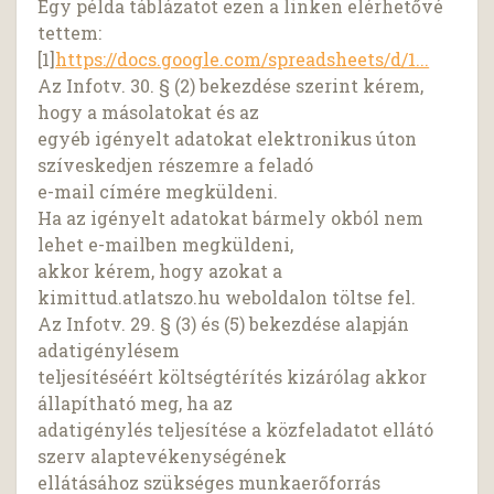
Egy példa táblázatot ezen a linken elérhetővé
tettem:
[1]
https://docs.google.com/spreadsheets/d/1...
Az Infotv. 30. § (2) bekezdése szerint kérem,
hogy a másolatokat és az
egyéb igényelt adatokat elektronikus úton
szíveskedjen részemre a feladó
e-mail címére megküldeni.
Ha az igényelt adatokat bármely okból nem
lehet e-mailben megküldeni,
akkor kérem, hogy azokat a
kimittud.atlatszo.hu weboldalon töltse fel.
Az Infotv. 29. § (3) és (5) bekezdése alapján
adatigénylésem
teljesítéséért költségtérítés kizárólag akkor
állapítható meg, ha az
adatigénylés teljesítése a közfeladatot ellátó
szerv alaptevékenységének
ellátásához szükséges munkaerőforrás