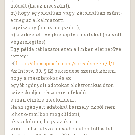
módját (ha az megszűnt),
m) hogy egyoldalúan vagy kétoldalúan szűnt-
e meg az alkalmazotti
jogviszony (ha az megszűnt),
n) a kifizetett végkielégítés mértékét (ha volt
végkielégítés).
Egy példa táblázatot ezen a linken elérhetővé
tettem:
[3]
https://docs.google.com/spreadsheets/d/1...
Az Infotv. 30. § (2) bekezdése szerint kérem,
hogy a másolatokat és az
egyéb igényelt adatokat elektronikus úton
szíveskedjen részemre a feladó
e-mail címére megküldeni.
Ha az igényelt adatokat bármely okból nem
lehet e-mailben megküldeni,
akkor kérem, hogy azokat a
kimittud.atlatszo.hu weboldalon töltse fel.