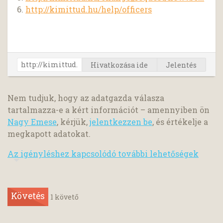
6.
http://kimittud.hu/help/officers
Hivatkozása ide
Jelentés
Nem tudjuk, hogy az adatgazda válasza
tartalmazza-e a kért információt – amennyiben ön
Nagy Emese
, kérjük,
jelentkezzen be
, és értékelje a
megkapott adatokat.
Az igényléshez kapcsolódó további lehetőségek
Követés
1
követő