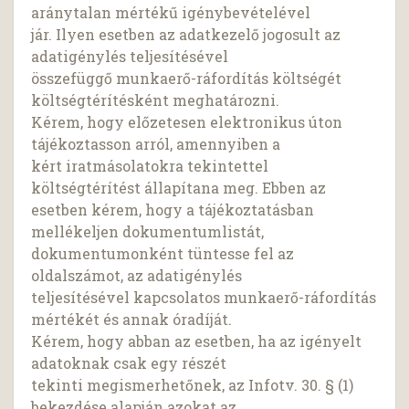
aránytalan mértékű igénybevételével
jár. Ilyen esetben az adatkezelő jogosult az
adatigénylés teljesítésével
összefüggő munkaerő-ráfordítás költségét
költségtérítésként meghatározni.
Kérem, hogy előzetesen elektronikus úton
tájékoztasson arról, amennyiben a
kért iratmásolatokra tekintettel
költségtérítést állapítana meg. Ebben az
esetben kérem, hogy a tájékoztatásban
mellékeljen dokumentumlistát,
dokumentumonként tüntesse fel az
oldalszámot, az adatigénylés
teljesítésével kapcsolatos munkaerő-ráfordítás
mértékét és annak óradíját.
Kérem, hogy abban az esetben, ha az igényelt
adatoknak csak egy részét
tekinti megismerhetőnek, az Infotv. 30. § (1)
bekezdése alapján azokat az