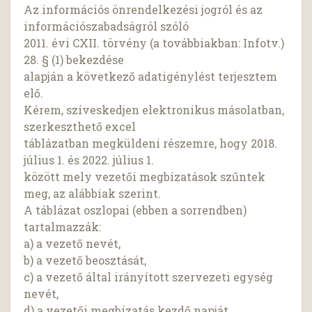
Az információs önrendelkezési jogról és az
információszabadságról szóló
2011. évi CXII. törvény (a továbbiakban: Infotv.)
28. § (1) bekezdése
alapján a következő adatigénylést terjesztem
elő.
Kérem, szíveskedjen elektronikus másolatban,
szerkeszthető excel
táblázatban megküldeni részemre, hogy 2018.
július 1. és 2022. július 1.
között mely vezetői megbízatások szűntek
meg, az alábbiak szerint.
A táblázat oszlopai (ebben a sorrendben)
tartalmazzák:
a) a vezető nevét,
b) a vezető beosztását,
c) a vezető által irányított szervezeti egység
nevét,
d) a vezetői megbízatás kezdő napját,