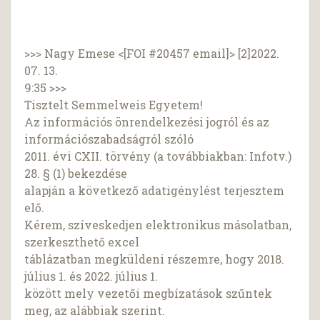
>>> Nagy Emese <[FOI #20457 email]> [2]2022.
07. 13.
9:35 >>>
Tisztelt Semmelweis Egyetem!
Az információs önrendelkezési jogról és az
információszabadságról szóló
2011. évi CXII. törvény (a továbbiakban: Infotv.)
28. § (1) bekezdése
alapján a következő adatigénylést terjesztem
elő.
Kérem, szíveskedjen elektronikus másolatban,
szerkeszthető excel
táblázatban megküldeni részemre, hogy 2018.
július 1. és 2022. július 1.
között mely vezetői megbízatások szűntek
meg, az alábbiak szerint.