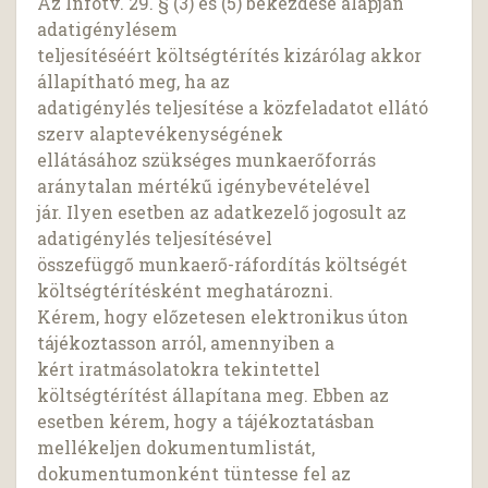
Az Infotv. 29. § (3) és (5) bekezdése alapján
adatigénylésem
teljesítéséért költségtérítés kizárólag akkor
állapítható meg, ha az
adatigénylés teljesítése a közfeladatot ellátó
szerv alaptevékenységének
ellátásához szükséges munkaerőforrás
aránytalan mértékű igénybevételével
jár. Ilyen esetben az adatkezelő jogosult az
adatigénylés teljesítésével
összefüggő munkaerő-ráfordítás költségét
költségtérítésként meghatározni.
Kérem, hogy előzetesen elektronikus úton
tájékoztasson arról, amennyiben a
kért iratmásolatokra tekintettel
költségtérítést állapítana meg. Ebben az
esetben kérem, hogy a tájékoztatásban
mellékeljen dokumentumlistát,
dokumentumonként tüntesse fel az