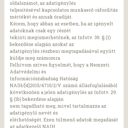
oldalszámot, az adatigénylés
teljesítésével kapcsolatos munkaerő-ráfordítás
mértékét és annak óradíját.
Kérem, hogy abban az esetben, ha az igényelt
adatoknak csak egy részét
tekinti megismerhetőnek, az Infotv. 30. § (1)
bekezdése alapján azokat az
adatigénylés részbeni megtagadásával együtt
küldje meg számomra.
Felhívom szíves figyelmét, hogy a Nemzeti
Adatvédelmi és
Információszabadság Hatóság
NAIH/[4]2015/4710/2/V. számú állásfoglalásából
következően a jelen adatigénylés az Infotv. 29.
§ (1b) bekezdése alapján
nem tagadható meg, mivel tartalmazza az
adatigénylő nevét és
elérhetőségét. Ezen túlmenő adatok megadását
az adatkezelő NAIH