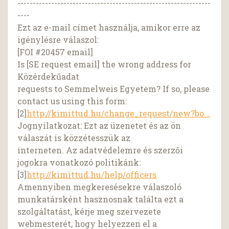
---------------------------------------------------------------
----
Ezt az e-mail címet használja, amikor erre az
igénylésre válaszol:
[FOI #20457 email]
Is [SE request email] the wrong address for
Közérdekűadat
requests to Semmelweis Egyetem? If so, please
contact us using this form:
[2]
http://kimittud.hu/change_request/new?bo...
Jognyilatkozat: Ezt az üzenetet és az ön
válaszát is közzétesszük az
interneten. Az adatvédelemre és szerzői
jogokra vonatkozó politikánk:
[3]
http://kimittud.hu/help/officers
Amennyiben megkeresésekre válaszoló
munkatársként hasznosnak találta ezt a
szolgáltatást, kérje meg szervezete
webmesterét, hogy helyezzen el a