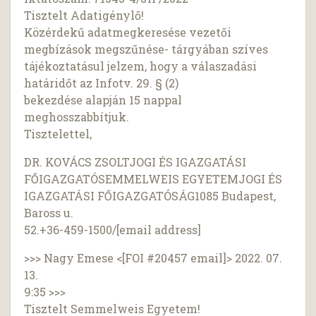
Tisztelt Adatigénylő!
Közérdekű adatmegkeresése vezetői
megbízások megszűnése- tárgyában szíves
tájékoztatásul jelzem, hogy a válaszadási
határidőt az Infotv. 29. § (2)
bekezdése alapján 15 nappal
meghosszabbítjuk.
Tisztelettel,
DR. KOVÁCS ZSOLTJOGI ÉS IGAZGATÁSI
FŐIGAZGATÓSEMMELWEIS EGYETEMJOGI ÉS
IGAZGATÁSI FŐIGAZGATÓSÁG1085 Budapest,
Baross u.
52.+36-459-1500/[email address]
>>> Nagy Emese <[FOI #20457 email]> 2022. 07.
13.
9:35 >>>
Tisztelt Semmelweis Egyetem!