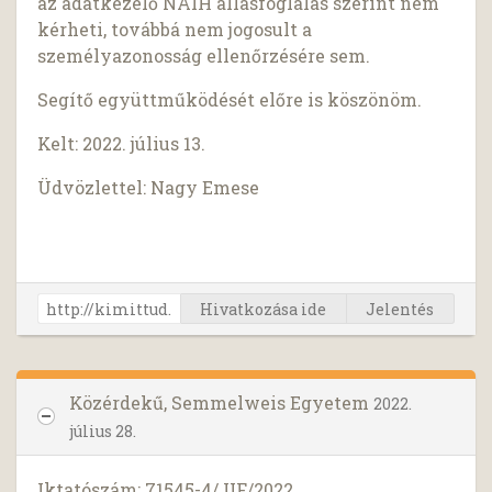
az adatkezelő NAIH állásfoglalás szerint nem
kérheti, továbbá nem jogosult a
személyazonosság ellenőrzésére sem.
Segítő együttműködését előre is köszönöm.
Kelt: 2022. július 13.
Üdvözlettel: Nagy Emese
Hivatkozása ide
Jelentés
Közérdekű, Semmelweis Egyetem
2022.
július 28.
Iktatószám: 71545-4/JIF/2022