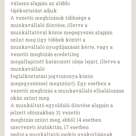
válasza alapján az alábbi
tájékoztatást adjuk:
A vezetői megbízások többsége a
munkavállaló döntése, illetve a
munkáltatóval közös megegyezés alapján
szűnt meg (így többek között a
munkavállaló nyugdíjazását kérte, vagy a
vezetői megbízás eredetileg
megállapított határozott ideje lejárt, illetve a
munkavállaló
foglalkoztatási jogviszonya közös
megegyezéssel megszűnt). Egy esetben a
vezetői megbízás a munkavállaló elhalálozása
okán szűnt meg.
A munkáltató egyoldalú döntése alapján a
jelzett időszakban 31 vezetői
megbízás szűnt meg, ebből 14 esetben
szervezeti átalakítás, 17 esetben
pedig a munkáltatói jogkör gyakorlójának