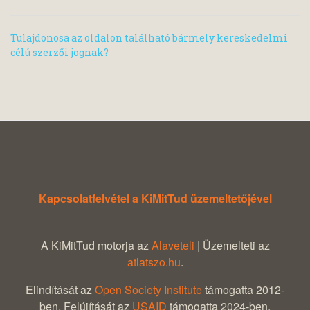
Tulajdonosa az oldalon található bármely kereskedelmi
célú szerzői jognak?
Kapcsolatfelvétel a KiMitTud üzemeltetőjével
A KiMitTud motorja az
Alaveteli
| Üzemelteti az
atlatszo.hu
.
Elindítását az
Open Society Institute
támogatta 2012-
ben. Felújítását az
USAID
támogatta 2024-ben.