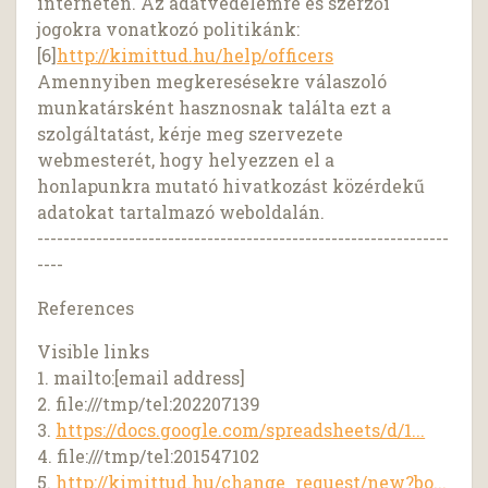
interneten. Az adatvédelemre és szerzői
jogokra vonatkozó politikánk:
[6]
http://kimittud.hu/help/officers
Amennyiben megkeresésekre válaszoló
munkatársként hasznosnak találta ezt a
szolgáltatást, kérje meg szervezete
webmesterét, hogy helyezzen el a
honlapunkra mutató hivatkozást közérdekű
adatokat tartalmazó weboldalán.
---------------------------------------------------------------
----
References
Visible links
1. mailto:[email address]
2. file:///tmp/tel:202207139
3.
https://docs.google.com/spreadsheets/d/1...
4. file:///tmp/tel:201547102
5.
http://kimittud.hu/change_request/new?bo...