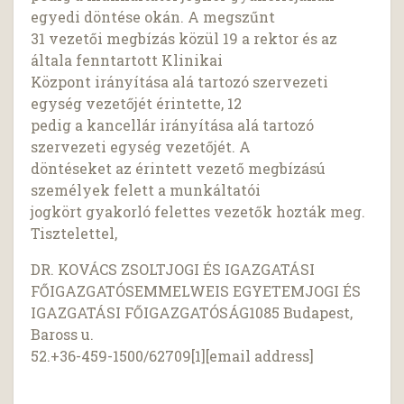
egyedi döntése okán. A megszűnt
31 vezetői megbízás közül 19 a rektor és az
általa fenntartott Klinikai
Központ irányítása alá tartozó szervezeti
egység vezetőjét érintette, 12
pedig a kancellár irányítása alá tartozó
szervezeti egység vezetőjét. A
döntéseket az érintett vezető megbízású
személyek felett a munkáltatói
jogkört gyakorló felettes vezetők hozták meg.
Tisztelettel,
DR. KOVÁCS ZSOLTJOGI ÉS IGAZGATÁSI
FŐIGAZGATÓSEMMELWEIS EGYETEMJOGI ÉS
IGAZGATÁSI FŐIGAZGATÓSÁG1085 Budapest,
Baross u.
52.+36-459-1500/62709[1][email address]