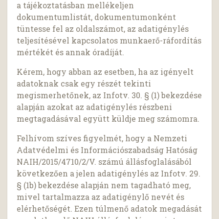
a tájékoztatásban mellékeljen
dokumentumlistát, dokumentumonként
tüntesse fel az oldalszámot, az adatigénylés
teljesítésével kapcsolatos munkaerő-ráfordítás
mértékét és annak óradíját.
Kérem, hogy abban az esetben, ha az igényelt
adatoknak csak egy részét tekinti
megismerhetőnek, az Infotv. 30. § (1) bekezdése
alapján azokat az adatigénylés részbeni
megtagadásával együtt küldje meg számomra.
Felhívom szíves figyelmét, hogy a Nemzeti
Adatvédelmi és Információszabadság Hatóság
NAIH/2015/4710/2/V. számú állásfoglalásából
következően a jelen adatigénylés az Infotv. 29.
§ (1b) bekezdése alapján nem tagadható meg,
mivel tartalmazza az adatigénylő nevét és
elérhetőségét. Ezen túlmenő adatok megadását