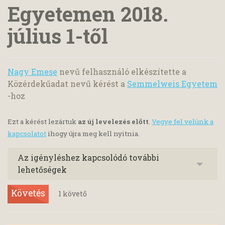
Egyetemen 2018.
július 1-től
Nagy Emese
nevű felhasználó elkészítette a
Közérdekűadat nevű kérést a
Semmelweis Egyetem
-hoz
Ezt a kérést lezártuk
az új levelezés előtt
.
Vegye fel velünk a
kapcsolatot
ihogy újra meg kell nyitnia.
Az igényléshez kapcsolódó további
lehetőségek
Követés
1
követő