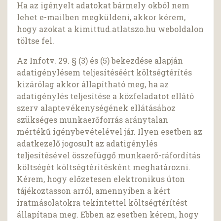
Ha az igényelt adatokat bármely okból nem
lehet e-mailben megküldeni, akkor kérem,
hogy azokat a kimittud.atlatszo.hu weboldalon
töltse fel.
Az Infotv. 29. § (3) és (5) bekezdése alapján
adatigénylésem teljesítéséért költségtérítés
kizárólag akkor állapítható meg, ha az
adatigénylés teljesítése a közfeladatot ellátó
szerv alaptevékenységének ellátásához
szükséges munkaerőforrás aránytalan
mértékű igénybevételével jár. Ilyen esetben az
adatkezelő jogosult az adatigénylés
teljesítésével összefüggő munkaerő-ráfordítás
költségét költségtérítésként meghatározni.
Kérem, hogy előzetesen elektronikus úton
tájékoztasson arról, amennyiben a kért
iratmásolatokra tekintettel költségtérítést
állapítana meg. Ebben az esetben kérem, hogy