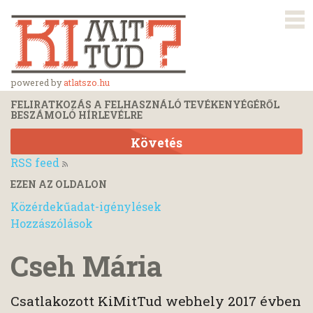
powered by
atlatszo.hu
FELIRATKOZÁS A FELHASZNÁLÓ TEVÉKENYÉGÉRŐL
BESZÁMOLÓ HÍRLEVÉLRE
Követés
RSS feed
EZEN AZ OLDALON
Közérdekűadat-igénylések
Hozzászólások
Cseh Mária
Csatlakozott KiMitTud webhely 2017 évben