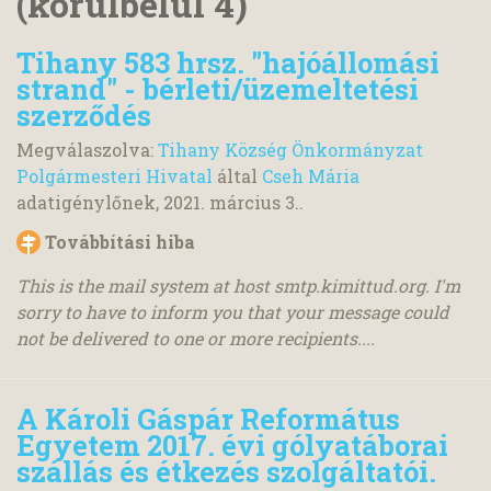
(körülbelül 4)
Tihany 583 hrsz. "hajóállomási
strand" - bérleti/üzemeltetési
szerződés
Megválaszolva:
Tihany Község Önkormányzat
Polgármesteri Hivatal
által
Cseh Mária
adatigénylőnek,
2021. március 3.
.
Továbbítási hiba
This is the mail system at host smtp.kimittud.org. I'm
sorry to have to inform you that your message could
not be delivered to one or more recipients....
A Károli Gáspár Református
Egyetem 2017. évi gólyatáborai
szállás és étkezés szolgáltatói.