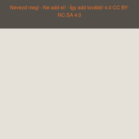
Nevezd meg! - Ne add el! - Így add tovább! 4.0 CC BY-
NC.SA 4.0