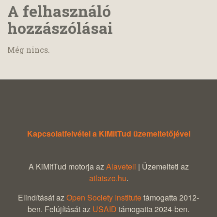
A felhasználó
hozzászólásai
Még nincs.
Kapcsolatfelvétel a KiMitTud üzemeltetőjével
A KiMitTud motorja az
Alaveteli
| Üzemelteti az
atlatszo.hu
.
Elindítását az
Open Society Institute
támogatta 2012-
ben. Felújítását az
USAID
támogatta 2024-ben.