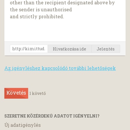
other than the recipient designated above by
the sender is unauthorised
and strictly prohibited.
Hivatkozása ide
Jelentés
Az igényléshez kapcsolódó további lehetőségek
Követés
1
követő
SZERETNE KÖZÉRDEKŰ ADATOT IGÉNYELNI?
Új adatigénylés