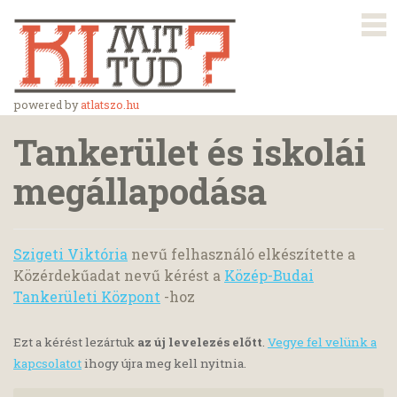
powered by
atlatszo.hu
Tankerület és iskolái
megállapodása
Szigeti Viktória
nevű felhasználó elkészítette a
Közérdekűadat nevű kérést a
Közép-Budai
Tankerületi Központ
-hoz
Ezt a kérést lezártuk
az új levelezés előtt
.
Vegye fel velünk a
kapcsolatot
ihogy újra meg kell nyitnia.