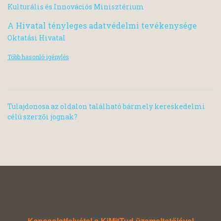
Kulturális és Innovációs Minisztérium
A Hivatal tényleges adatvédelmi tevékenysége
Oktatási Hivatal
Több hasonló igénylés
Tulajdonosa az oldalon található bármely kereskedelmi
célú szerzői jognak?
Kapcsolatfelvétel a KiMitTud üzemeltetőjével