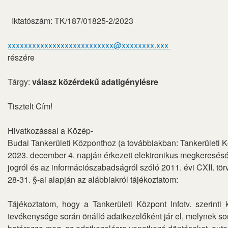
Iktatószám: TK/187/01825-2/2023
xxxxxxxxxxxxxxxxxxxxxxxxxx@xxxxxxxx.xxx
részére
Tárgy:
válasz közérdekű adatigénylésre
Tisztelt Cím!
Hivatkozással a Közép-
Budai Tankerületi Központhoz (a továbbiakban: Tankerületi 
2023. december 4. napján érkezett elektronikus megkeresés
jogról és az információszabadságról szóló 2011. évi CXII. tör
28-31. §-ai alapján az alábbiakról tájékoztatom:
Tájékoztatom, hogy a Tankerületi Központ Infotv. szerinti
tevékenysége során önálló adatkezelőként jár el, melynek so