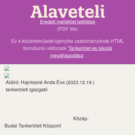
Eredeti melléklet letöltése
(PDF file)
Ez a közérdekűadat-igénylés csatolmányának HTML
formátumú változata '
Tankerület és iskolái
megállapodása
'.
Aláíró: Hajnissné Anda Éva (2023.12.19.)
tankerületi igazgató
Közép-
Budai Tankerületi Központ