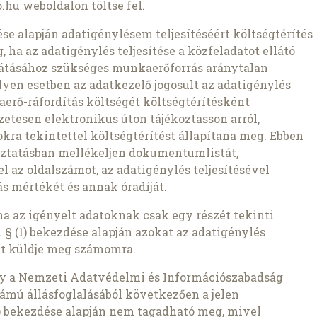
.hu weboldalon töltse fel.
zdése alapján adatigénylésem teljesítéséért költségtérítés
 ha az adatigénylés teljesítése a közfeladatot ellátó
átásához szükséges munkaerőforrás aránytalan
lyen esetben az adatkezelő jogosult az adatigénylés
aerő-ráfordítás költségét költségtérítésként
etesen elektronikus úton tájékoztasson arról,
kra tekintettel költségtérítést állapítana meg. Ebben
oztatásban mellékeljen dokumentumlistát,
az oldalszámot, az adatigénylés teljesítésével
s mértékét és annak óradíját.
ha az igényelt adatoknak csak egy részét tekinti
 § (1) bekezdése alapján azokat az adatigénylés
t küldje meg számomra.
gy a Nemzeti Adatvédelmi és Információszabadság
ámú állásfoglalásából következően a jelen
1b) bekezdése alapján nem tagadható meg, mivel