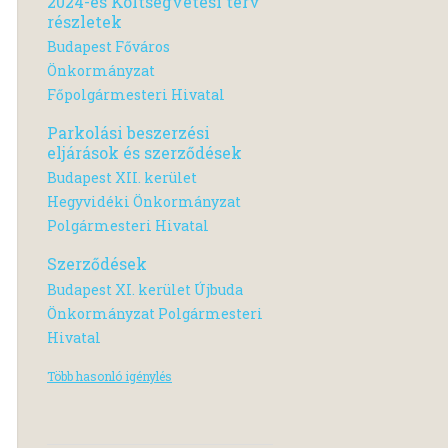
2024-es Költségvetési terv
részletek
Budapest Főváros
Önkormányzat
Főpolgármesteri Hivatal
Parkolási beszerzési
eljárások és szerződések
Budapest XII. kerület
Hegyvidéki Önkormányzat
Polgármesteri Hivatal
Szerződések
Budapest XI. kerület Újbuda
Önkormányzat Polgármesteri
Hivatal
Több hasonló igénylés