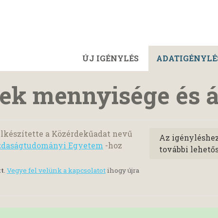
ÚJ IGÉNYLÉS
ADATIGÉNYLÉ
ek mennyisége és á
lkészítette a Közérdekűadat nevű
Az igényléshe
azdaságtudományi Egyetem
-hoz
további lehető
tt
.
Vegye fel velünk a kapcsolatot
ihogy újra