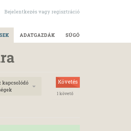
Bejelentkezés vagy regisztráció
SEK
ADATGAZDÁK
SÚGÓ
ra
Követés
z kapcsolódó
ségek
1
követő