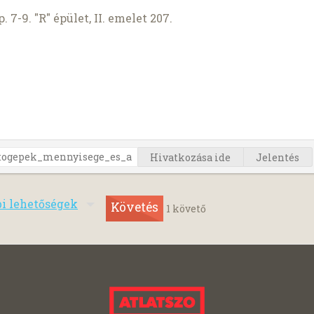
7-9. "R" épület, II. emelet 207.
Hivatkozása ide
Jelentés
bi lehetőségek
Követés
1
követő