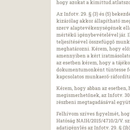
hogy azokat a kimittud.atlatszo
Az Infotv. 29. § (3) és (5) beke
kizárólag akkor állapítható meg,
szerv alaptevékenységének ell
mértékű igénybevételével jár. I
teljesítésével összefüggő munk
meghatározni. Kérem, hogy előz
amennyiben a kért iratmásolato
az esetben kérem, hogy a tájék
dokumentumonként tüntesse fel 
kapcsolatos munkaerő-ráfordítá
Kérem, hogy abban az esetben, 
megismerhetőnek, az Infotv. 30.
részbeni megtagadásával együt
Felhívom szíves figyelmét, ho
Hatóság NAIH/2015/4710/2/V. sz
adatigénylés az Infotv. 29. § (