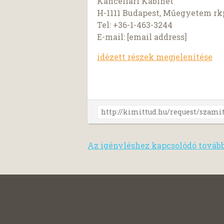
Kancellári Kabinet
H-1111 Budapest, Műegyetem rkp. 
Tel: +36-1-463-3244
E-mail: [email address]
idézett részek megjelenítése
Az igényléshez kapcsolódó továb