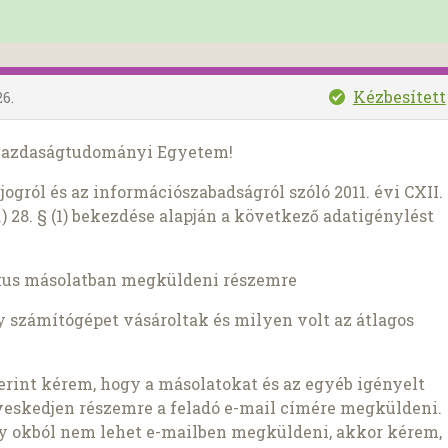
Kézbesített
26.
 Gazdaságtudományi Egyetem!
ogról és az információszabadságról szóló 2011. évi CXII.
) 28. § (1) bekezdése alapján a következő adatigénylést
kus másolatban megküldeni részemre
y számítógépet vásároltak és milyen volt az átlagos
szerint kérem, hogy a másolatokat és az egyéb igényelt
veskedjen részemre a feladó e-mail címére megküldeni.
ly okból nem lehet e-mailben megküldeni, akkor kérem,