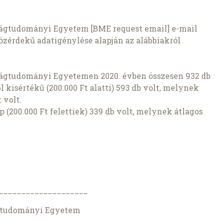
ágtudományi Egyetem [BME request email] e-mail
özérdekű adatigénylése alapján az alábbiakról
ágtudományi Egyetemen 2020. évben összesen 932 db
 kisértékű (200.000 Ft alatti) 593 db volt, melynek
 volt.
(200.000 Ft felettiek) 339 db volt, melynek átlagos
____________________
ágtudományi Egyetem