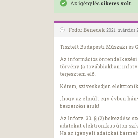
Az igénylés
sikeres volt
.
Fodor Benedek
2021. március 
Tisztelt Budapesti Műszaki és
Az információs önrendelkezési j
törvény (a továbbiakban: Infotv.
terjesztem elő.
Kérem, szíveskedjen elektroni
, hogy az elmúlt egy évben hán
beszerzési áruk!
Az Infotv. 30. § (2) bekezdése 
adatokat elektronikus úton szí
Ha az igényelt adatokat bárme