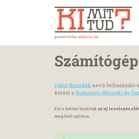
powered by
atlatszo.hu
Számítógép
Fodor Benedek
nevű felhasználó e
kérést a
Budapesti Műszaki és G
Ezt a kérést lezártuk
az új levelezés elő
meg kell nyitnia.