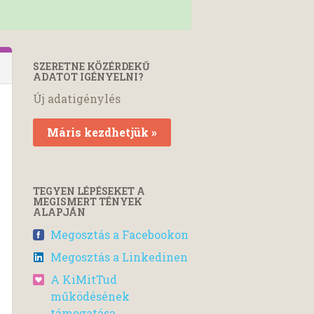
SZERETNE KÖZÉRDEKŰ
ADATOT IGÉNYELNI?
Új adatigénylés
Máris kezdhetjük »
TEGYEN LÉPÉSEKET A
MEGISMERT TÉNYEK
ALAPJÁN
Megosztás a Facebookon
Megosztás a Linkedinen
A KiMitTud
működésének
támogatása