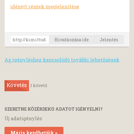
idézett részek megjelenítése
Hivatkozása ide
Jelentés
Az igényléshez kapcsolódó további lehetőségek
Követés
1
követő
SZERETNE KÖZÉRDEKŰ ADATOT IGÉNYELNI?
Új adatigénylés
Máris kezdhetjük »