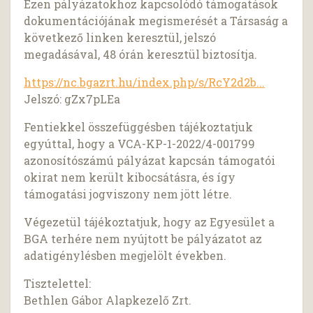
Ezen pályázatokhoz kapcsolódó támogatások
dokumentációjának megismerését a Társaság a
következő linken keresztül, jelszó
megadásával, 48 órán keresztül biztosítja.
https://nc.bgazrt.hu/index.php/s/RcY2d2b...
Jelszó: gZx7pLEa
Fentiekkel összefüggésben tájékoztatjuk
egyúttal, hogy a VCA-KP-1-2022/4-001799
azonosítószámú pályázat kapcsán támogatói
okirat nem került kibocsátásra, és így
támogatási jogviszony nem jött létre.
Végezetül tájékoztatjuk, hogy az Egyesület a
BGA terhére nem nyújtott be pályázatot az
adatigénylésben megjelölt években.
Tisztelettel:
Bethlen Gábor Alapkezelő Zrt.