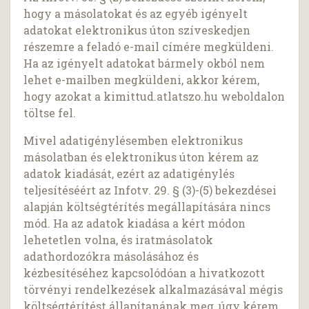
hogy a másolatokat és az egyéb igényelt
adatokat elektronikus úton szíveskedjen
részemre a feladó e-mail címére megküldeni.
Ha az igényelt adatokat bármely okból nem
lehet e-mailben megküldeni, akkor kérem,
hogy azokat a kimittud.atlatszo.hu weboldalon
töltse fel.
Mivel adatigénylésemben elektronikus
másolatban és elektronikus úton kérem az
adatok kiadását, ezért az adatigénylés
teljesítéséért az Infotv. 29. § (3)-(5) bekezdései
alapján költségtérítés megállapítására nincs
mód. Ha az adatok kiadása a kért módon
lehetetlen volna, és iratmásolatok
adathordozókra másolásához és
kézbesítéséhez kapcsolódóan a hivatkozott
törvényi rendelkezések alkalmazásával mégis
költségtérítést állapítanának meg, úgy kérem,