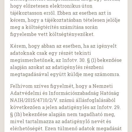
hogy előzetesen elektronikus úton
tájékoztasson erről. Ebben az esetben azt is
kérem, hogy a tájékoztatásban tételesen jelölje
meg a költségtérítés számítása során
figyelembe vett költségtényezőket.
Kérem, hogy abban az esetben, ha az igényelt
adatoknak csak egy részét tekinti
megismerhetőnek, az Infotv. 30. § (1) bekezdése
alapján azokat az adatigénylés részbeni
megtagadásával együtt küldje meg számomra.
Felhívom szíves figyelmét, hogy a Nemzeti
Adatvédelmi és Információszabadság Hatóság
NAIH/2015/4710/2/V. számú állásfoglalásából
következően a jelen adatigénylés az Infotv. 29.
§ (1b) bekezdése alapján nem tagadható meg,
mivel tartalmazza az adatigénylő nevét és
elérhetőségét. Ezen túlmenő adatok megadását