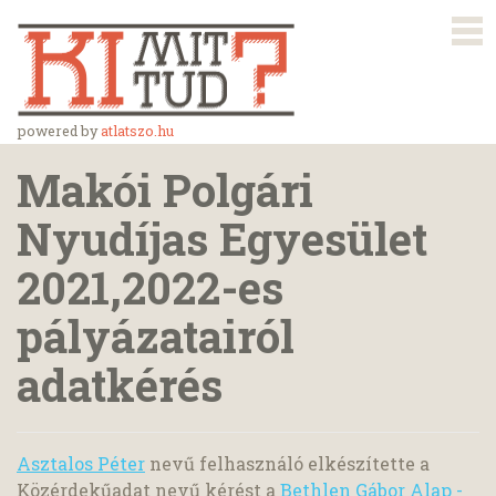
powered by
atlatszo.hu
Makói Polgári
Nyudíjas Egyesület
2021,2022-es
pályázatairól
adatkérés
Asztalos Péter
nevű felhasználó elkészítette a
Közérdekűadat nevű kérést a
Bethlen Gábor Alap -