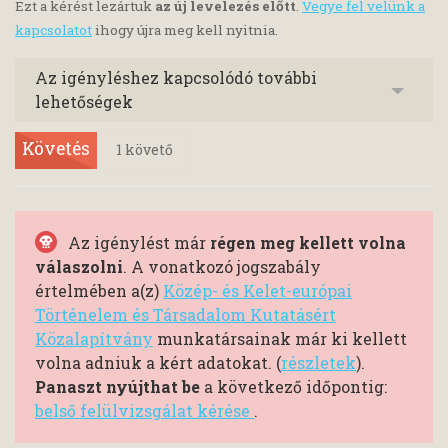
Ezt a kérést lezártuk
az új levelezés előtt
.
Vegye fel velünk a
kapcsolatot
ihogy újra meg kell nyitnia.
Az igényléshez kapcsolódó további
lehetőségek
Követés
1
követő
Az igénylést már
régen meg kellett volna
válaszolni
. A vonatkozó jogszabály
értelmében a(z)
Közép- és Kelet-európai
Történelem és Társadalom Kutatásért
Közalapítvány
munkatársainak már ki kellett
volna adniuk a kért adatokat. (
részletek
).
Panaszt nyújthat be
a következő időpontig:
belső felülvizsgálat kérése
.