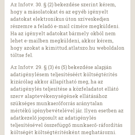
Az Infotv. 30. § (2) bekezdése szerint kérem,
hogy a másolatokat és az egyéb igényelt
adatokat elektronikus úton szíveskedjen
részemre a feladó e-mail címére megküldeni.
Ha az igényelt adatokat bármely okból nem
lehet e-mailben megküldeni, akkor kérem,
hogy azokat a kimittud.atlatszo.hu weboldalon
töltse fel.
Az Infotv. 29. § (3) és (5) bekezdése alapján
adatigénylésem teljesítéséért költségtérítés
kizárólag akkor állapítható meg, ha az
adatigénylés teljesítése a közfeladatot ellátó
szerv alaptevékenységének ellátásához
szükséges munkaerőforrás aránytalan
mértékű igénybevételével jár. Ilyen esetben az
adatkezelő jogosult az adatigénylés
teljesítésével összefüggő munkaerő-ráfordítás
költségét költségtérítésként meghatározni.