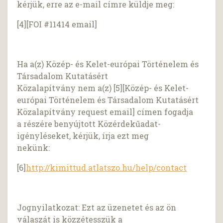
kérjük, erre az e-mail címre küldje meg:
[4][FOI #11414 email]
Ha a(z) Közép- és Kelet-európai Történelem és
Társadalom Kutatásért
Közalapítvány nem a(z) [5][Közép- és Kelet-
európai Történelem és Társadalom Kutatásért
Közalapítvány request email] címen fogadja
a részére benyújtott Közérdekűadat-
igényléseket, kérjük, írja ezt meg
nekünk:
[6]
http://kimittud.atlatszo.hu/help/contact
Jognyilatkozat: Ezt az üzenetet és az ön
válaszát is közzétesszük a