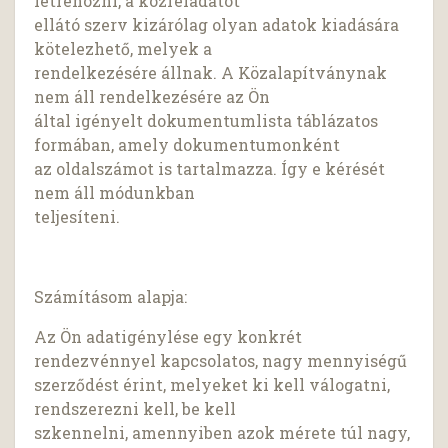
létrehozni, a közfeladatot
ellátó szerv kizárólag olyan adatok kiadására
kötelezhető, melyek a
rendelkezésére állnak. A Közalapítványnak
nem áll rendelkezésére az Ön
által igényelt dokumentumlista táblázatos
formában, amely dokumentumonként
az oldalszámot is tartalmazza. Így e kérését
nem áll módunkban
teljesíteni.
Számításom alapja:
Az Ön adatigénylése egy konkrét
rendezvénnyel kapcsolatos, nagy mennyiségű
szerződést érint, melyeket ki kell válogatni,
rendszerezni kell, be kell
szkennelni, amennyiben azok mérete túl nagy,