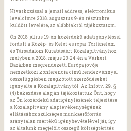
Hivatkozással a [email address] elektronikus
levélcímre 2018. augusztus 9-én részünkre
küldött levelére, az alábbiakról tájékoztatom.
Ön 2018. július 19-én közérdekű adatigényléssel
fordult a Közép- és Kelet-európai Történelem
és Társadalom Kutatásáért Közalapítványhoz,
melyben a 2018. május 23-24-én a Várkert
Bazárban megrendezett, Európa jövője
nemzetközi konferencia című rendezvénnyel
összefüggésben megkötött szerződéseket
igényelte a Közalapítványtól. Az Infotv. 29. §
(4) bekezdése alapján tájékoztattuk Önt, hogy
az Ön közérdekű adatigénylésének teljesítése
a Közalapítvány alaptevékenységének
ellátásához szükséges munkaerőforrás
aránytalan mértékű igénybevételével jár, így
az általunk megjelölt összegű költségtérítés