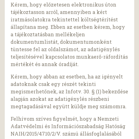
Kérem, hogy előzetesen elektronikus úton
tájékoztasson arról, amennyiben a kért
iratmásolatokra tekintettel költségtérítést
állapítana meg. Ebben az esetben kérem, hogy
a tájékoztatásban mellékeljen
dokumentumlistát, dokumentumonként
tüntesse fel az oldalszámot, az adatigénylés
teljesítésével kapcsolatos munkaerő-ráfordítás
mértékét és annak óradíját.
Kérem, hogy abban az esetben, ha az igényelt
adatoknak csak egy részét tekinti
megismerhetőnek, az Infotv. 30. § (1) bekezdése
alapján azokat az adatigénylés részbeni
megtagadásával együtt küldje meg számomra.
Felhívom szíves figyelmét, hogy a Nemzeti
Adatvédelmi és Információszabadság Hatóság
NAIH/2015/4710/2/V. számú állásfoglalásából