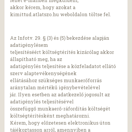
lehet e-mailben megküldeni,
akkor kérem, hogy azokat a
kimittud.atlatszo.hu weboldalon töltse fel.
Az Infotv. 29. § (3) és (5) bekezdése alapján
adatigénylésem
teljesítéséért költségtérítés kizárólag akkor
állapítható meg, ha az
adatigénylés teljesítése a közfeladatot ellátó
szerv alaptevékenységének
ellátásához szükséges munkaerőforrás
aránytalan mértékű igénybevételével
jár. Ilyen esetben az adatkezelő jogosult az
adatigénylés teljesítésével
összefüggő munkaerő-ráfordítás költségét
költségtérítésként meghatározni.
Kérem, hogy előzetesen elektronikus úton
tájékoztasson arról, amennyiben a