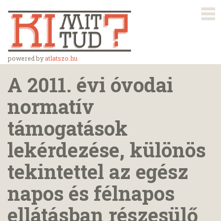
powered by
atlatszo.hu
A 2011. évi óvodai
normatív
támogatások
lekérdezése, különös
tekintettel az egész
napos és félnapos
ellátásban részesülő