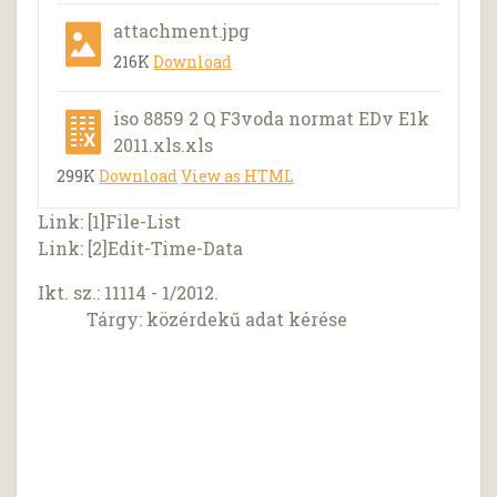
attachment.jpg
216K
Download
iso 8859 2 Q F3voda normat EDv E1k
2011.xls.xls
299K
Download
View as HTML
Link: [1]File-List
Link: [2]Edit-Time-Data
Ikt. sz.: 11114 - 1/2012.
Tárgy: közérdekű adat kérése