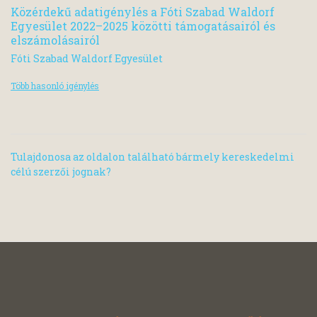
Közérdekű adatigénylés a Fóti Szabad Waldorf
Egyesület 2022–2025 közötti támogatásairól és
elszámolásairól
Fóti Szabad Waldorf Egyesület
Több hasonló igénylés
Tulajdonosa az oldalon található bármely kereskedelmi
célú szerzői jognak?