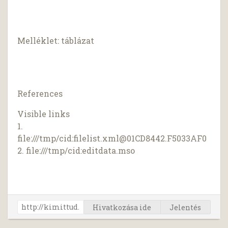
Melléklet: táblázat
References
Visible links
1.
file:///tmp/cid:
filelist.xml@01CD8442.F5033AF0
2. file:///tmp/cid:editdata.mso
Hivatkozása ide
Jelentés