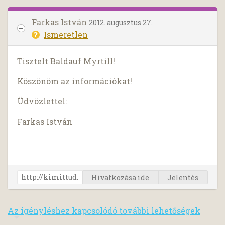
Farkas István
2012. augusztus 27.
Ismeretlen
Tisztelt Baldauf Myrtill!
Köszönöm az információkat!
Üdvözlettel:
Farkas István
Hivatkozása ide
Jelentés
Az igényléshez kapcsolódó további lehetőségek