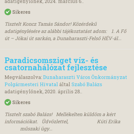
adatigénylőnek,
2024. március 6.
.
Sikeres
Tisztelt Koncz Tamás Sándor! Közérdekű
adatigénylésére az alábbi tájékoztatást adom: 1. A Fő
út – Jókai út sarkán, a Dunaharaszti-Felső HÉV-ál...
Paradicsomsziget víz- és
csatornahálózat fejlesztése
Megválaszolva:
Dunaharaszti Város Önkormányzat
Polgármesteri Hivatal
által
Szabó Balázs
adatigénylőnek,
2020. április 28.
.
Sikeres
Tisztelt szabó Balázs! Mellékelten küldöm a kért
információkat. Üdvözlettel, Kúti Erika
műszaki ügy...