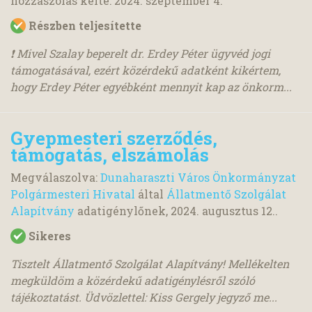
hozzászólás kelte:
2024. szeptember 4.
Részben teljesítette
❗️ Mivel Szalay beperelt dr. Erdey Péter ügyvéd jogi
támogatásával, ezért közérdekű adatként kikértem,
hogy Erdey Péter egyébként mennyit kap az önkorm...
Gyepmesteri szerződés,
támogatás, elszámolás
Megválaszolva:
Dunaharaszti Város Önkormányzat
Polgármesteri Hivatal
által
Állatmentő Szolgálat
Alapítvány
adatigénylőnek,
2024. augusztus 12.
.
Sikeres
Tisztelt Állatmentő Szolgálat Alapítvány! Mellékelten
megküldöm a közérdekű adatigénylésről szóló
tájékoztatást. Üdvözlettel: Kiss Gergely jegyző me...