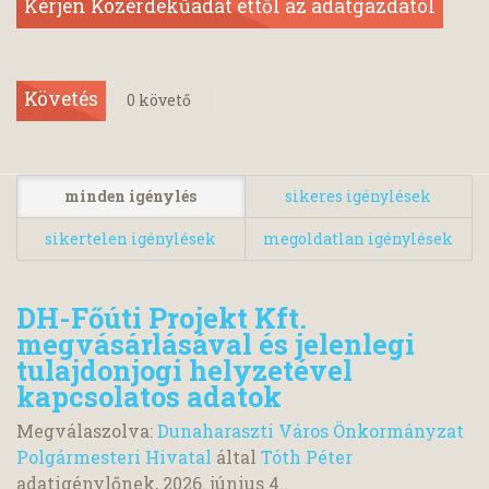
Kérjen Közérdekűadat ettől az adatgazdától
Követés
0
követő
minden igénylés
sikeres igénylések
sikertelen igénylések
megoldatlan igénylések
DH-Főúti Projekt Kft.
megvásárlásával és jelenlegi
tulajdonjogi helyzetével
kapcsolatos adatok
Megválaszolva:
Dunaharaszti Város Önkormányzat
Polgármesteri Hivatal
által
Tóth Péter
adatigénylőnek,
2026. június 4.
.