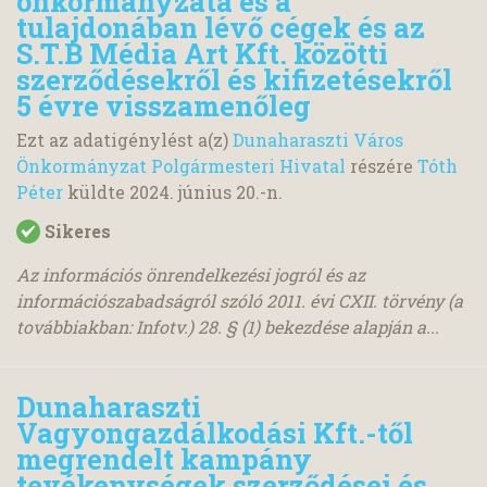
önkormányzata és a
tulajdonában lévő cégek és az
S.T.B Média Art Kft. közötti
szerződésekről és kifizetésekről
5 évre visszamenőleg
Ezt az adatigénylést a(z)
Dunaharaszti Város
Önkormányzat Polgármesteri Hivatal
részére
Tóth
Péter
küldte
2024. június 20.
-n.
Sikeres
Az információs önrendelkezési jogról és az
információszabadságról szóló 2011. évi CXII. törvény (a
továbbiakban: Infotv.) 28. § (1) bekezdése alapján a...
Dunaharaszti
Vagyongazdálkodási Kft.-től
megrendelt kampány
tevékenységek szerződései és