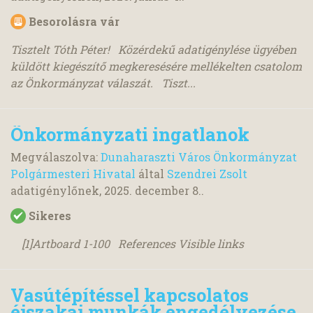
Besorolásra vár
Tisztelt Tóth Péter! Közérdekű adatigénylése ügyében
küldött kiegészítő megkeresésére mellékelten csatolom
az Önkormányzat válaszát. Tiszt...
Önkormányzati ingatlanok
Megválaszolva:
Dunaharaszti Város Önkormányzat
Polgármesteri Hivatal
által
Szendrei Zsolt
adatigénylőnek,
2025. december 8.
.
Sikeres
[1]Artboard 1-100 References Visible links
Vasútépítéssel kapcsolatos
éjszakai munkák engedélyezése