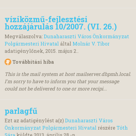
víziközmű-fejlesztési
hozzájárulás 10/2007. (VI. 26.)
Megválaszolva:
Dunaharaszti Város Önkormányzat
Polgármesteri Hivatal
által
Molnár V. Tibor
adatigénylőnek,
2015. május 2.
.
Továbbítási hiba
This is the mail system at host mailserver.dhpmh.local.
I'm sorry to have to inform you that your message
could not be delivered to one or more recipi...
parlagfű
Ezt az adatigénylést a(z)
Dunaharaszti Város
Önkormányzat Polgármesteri Hivatal
részére
Tóth
Sára
küldte
2013. április 28.
-n.