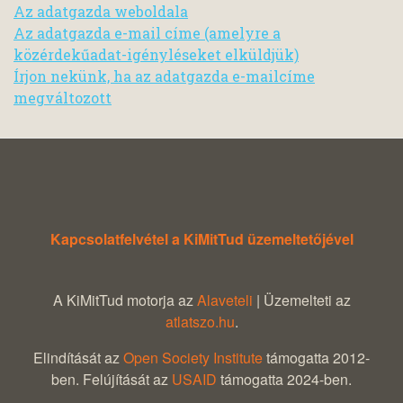
Az adatgazda weboldala
Az adatgazda e-mail címe (amelyre a
közérdekűadat-igényléseket elküldjük)
Írjon nekünk, ha az adatgazda e-mailcíme
megváltozott
Kapcsolatfelvétel a KiMitTud üzemeltetőjével
A KiMitTud motorja az
Alaveteli
| Üzemelteti az
atlatszo.hu
.
Elindítását az
Open Society Institute
támogatta 2012-
ben. Felújítását az
USAID
támogatta 2024-ben.