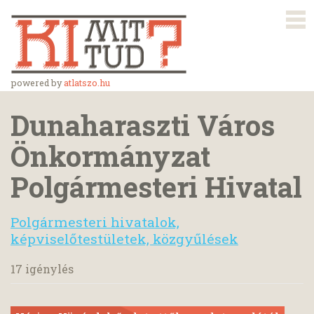
powered by
atlatszo.hu
Dunaharaszti Város
Önkormányzat
Polgármesteri Hivatal
Polgármesteri hivatalok,
képviselőtestületek, közgyűlések
17 igénylés