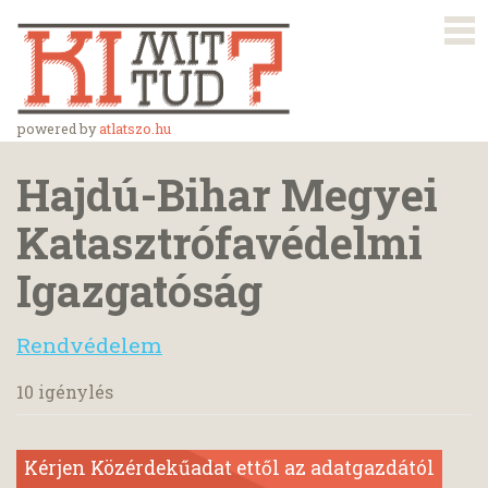
powered by
atlatszo.hu
Hajdú-Bihar Megyei
Katasztrófavédelmi
Igazgatóság
Rendvédelem
10 igénylés
Kérjen Közérdekűadat ettől az adatgazdától