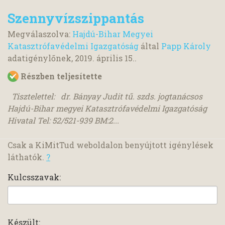
Szennyvízszippantás
Megválaszolva:
Hajdú-Bihar Megyei
Katasztrófavédelmi Igazgatóság
által
Papp Károly
adatigénylőnek,
2019. április 15.
.
Részben teljesítette
Tisztelettel: dr. Bányay Judit tű. szds. jogtanácsos
Hajdú-Bihar megyei Katasztrófavédelmi Igazgatóság
Hivatal Tel: 52/521-939 BM:2...
Csak a KiMitTud weboldalon benyújtott igénylések
láthatók.
?
Kulcsszavak:
Készült: