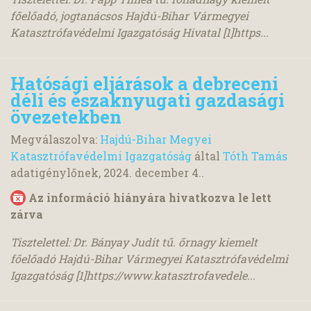
főelőadó, jogtanácsos Hajdú-Bihar Vármegyei
Katasztrófavédelmi Igazgatóság Hivatal [1]https...
Hatósági eljárások a debreceni
déli és északnyugati gazdasági
övezetekben
Megválaszolva:
Hajdú-Bihar Megyei
Katasztrófavédelmi Igazgatóság
által
Tóth Tamás
adatigénylőnek,
2024. december 4.
.
Az információ hiányára hivatkozva le lett
zárva
Tisztelettel: Dr. Bányay Judit tű. őrnagy kiemelt
főelőadó Hajdú-Bihar Vármegyei Katasztrófavédelmi
Igazgatóság [1]https://www.katasztrofavedele...