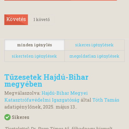
Követés
1
követő
minden igénylés
sikeres igénylések
sikertelen igénylések
megoldatlan igénylések
Tűzesetek Hajdú-Bihar
megyében
Megválaszolva:
Hajdú-Bihar Megyei
Katasztrófavédelmi Igazgatóság
által
Tóth Tamás
adatigénylőnek,
2025. május 13.
.
Sikeres
Tisztelettel: Dr. Papp Tímea tű. főhadnagy kiemelt