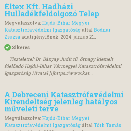
Éltex Kft. Hadházi
Hulladékfeldolgozó Telep
Megválaszolva:
Hajdú-Bihar Megyei
Katasztrófavédelmi Igazgatóság
által
Bodnár
Zsuzsa
adatigénylőnek,
2024. június 21.
.
Sikeres
Tisztelettel: Dr. Bányay Judit tű. őrnagy kiemelt
főelőadó Hajdú-Bihar Vármegyei Katasztrófavédelmi
Igazgatóság Hivatal [1]https://www.kat...
A Debreceni Katasztrófavédelmi
Kirendeltség jelenleg hatályos
műveleti terve
Megválaszolva:
Hajdú-Bihar Megyei
Katasztrófavédelmi Igazgatóság
által
Tóth Tamás