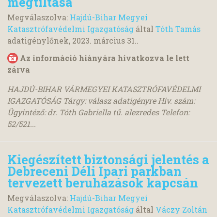
megtiltása
Megválaszolva:
Hajdú-Bihar Megyei
Katasztrófavédelmi Igazgatóság
által
Tóth Tamás
adatigénylőnek,
2023. március 31.
.
Az információ hiányára hivatkozva le lett
zárva
HAJDÚ-BIHAR VÁRMEGYEI KATASZTRÓFAVÉDELMI
IGAZGATÓSÁG Tárgy: válasz adatigényre Hiv. szám:
Ügyintéző: dr. Tóth Gabriella tű. alezredes Telefon:
52/521...
Kiegészített biztonsági jelentés a
Debreceni Déli Ipari parkban
tervezett beruházások kapcsán
Megválaszolva:
Hajdú-Bihar Megyei
Katasztrófavédelmi Igazgatóság
által
Váczy Zoltán