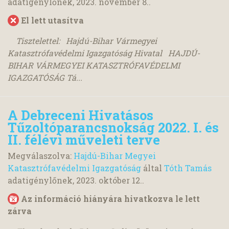
adatigénylőnek,
2023. november 8.
.
El lett utasítva
Tisztelettel: Hajdú-Bihar Vármegyei
Katasztrófavédelmi Igazgatóság Hivatal HAJDÚ-
BIHAR VÁRMEGYEI KATASZTRÓFAVÉDELMI
IGAZGATÓSÁG Tá...
A Debreceni Hivatásos
Tűzoltóparancsnokság 2022. I. és
II. félévi műveleti terve
Megválaszolva:
Hajdú-Bihar Megyei
Katasztrófavédelmi Igazgatóság
által
Tóth Tamás
adatigénylőnek,
2023. október 12.
.
Az információ hiányára hivatkozva le lett
zárva