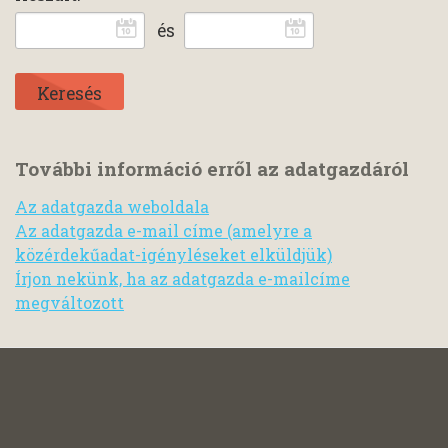
és
További információ erről az adatgazdáról
Az adatgazda weboldala
Az adatgazda e-mail címe (amelyre a
közérdekűadat-igényléseket elküldjük)
Írjon nekünk, ha az adatgazda e-mailcíme
megváltozott