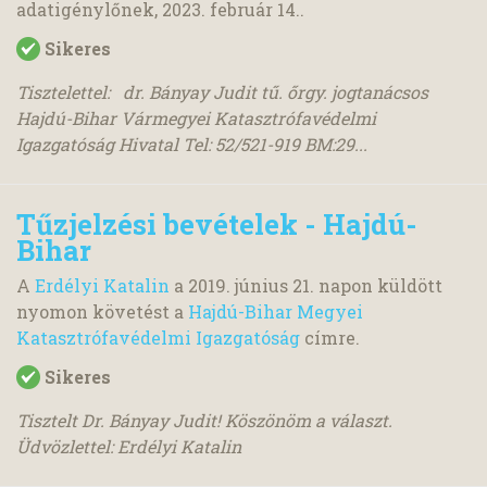
adatigénylőnek,
2023. február 14.
.
Sikeres
Tisztelettel: dr. Bányay Judit tű. őrgy. jogtanácsos
Hajdú-Bihar Vármegyei Katasztrófavédelmi
Igazgatóság Hivatal Tel: 52/521-919 BM:29...
Tűzjelzési bevételek - Hajdú-
Bihar
A
Erdélyi Katalin
a
2019. június 21.
napon küldött
nyomon követést a
Hajdú-Bihar Megyei
Katasztrófavédelmi Igazgatóság
címre.
Sikeres
Tisztelt Dr. Bányay Judit! Köszönöm a választ.
Üdvözlettel: Erdélyi Katalin