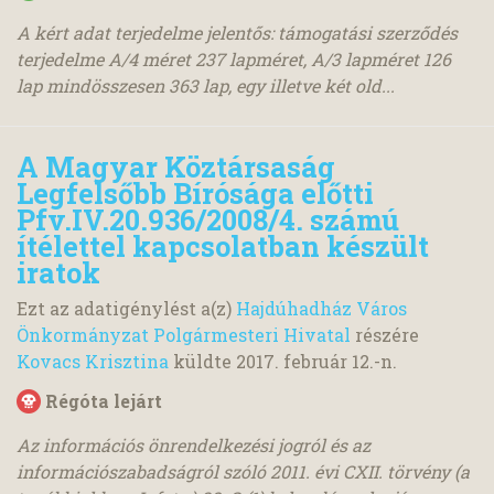
A kért adat terjedelme jelentős: támogatási szerződés
terjedelme A/4 méret 237 lapméret, A/3 lapméret 126
lap mindösszesen 363 lap, egy illetve két old...
A Magyar Köztársaság
Legfelsőbb Bírósága előtti
Pfv.IV.20.936/2008/4. számú
ítélettel kapcsolatban készült
iratok
Ezt az adatigénylést a(z)
Hajdúhadház Város
Önkormányzat Polgármesteri Hivatal
részére
Kovacs Krisztina
küldte
2017. február 12.
-n.
Régóta lejárt
Az információs önrendelkezési jogról és az
információszabadságról szóló 2011. évi CXII. törvény (a