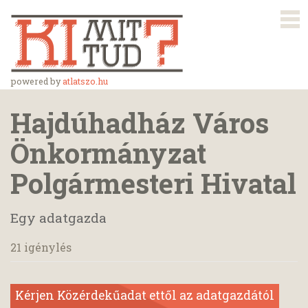
powered by
atlatszo.hu
Hajdúhadház Város
Önkormányzat
Polgármesteri Hivatal
Egy adatgazda
21 igénylés
Kérjen Közérdekűadat ettől az adatgazdától