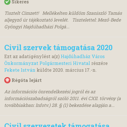
Sikeres
Tisztelt Címzett! Mellékelten küldöm Szaniszló Tamás
aljegyző úr tájékoztató levelét. Tisztelettel: Mező-Bede
Gyöngyi Hajdúhadházi Polgá...
Civil szervek támogatása 2020
Ezt az adatigénylést a(z)
Hajdúhadház Város
Önkormányzat Polgármesteri Hivatal
részére
Fekete István
küldte
2020. március 17.
-n.
Régóta lejárt
Az információs önrendelkezési jogról és az
információszabadságról szóló 2011. évi CXII. törvény (a
továbbiakban: Infotv.) 28. § (1) bekezdése alapján a...
Civil szervezetek támogatása