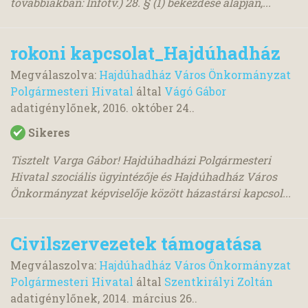
továbbiakban: Infotv.) 28. § (1) bekezdése alapján,...
rokoni kapcsolat_Hajdúhadház
Megválaszolva:
Hajdúhadház Város Önkormányzat
Polgármesteri Hivatal
által
Vágó Gábor
adatigénylőnek,
2016. október 24.
.
Sikeres
Tisztelt Varga Gábor! Hajdúhadházi Polgármesteri
Hivatal szociális ügyintézője és Hajdúhadház Város
Önkormányzat képviselője között házastársi kapcsol...
Civilszervezetek támogatása
Megválaszolva:
Hajdúhadház Város Önkormányzat
Polgármesteri Hivatal
által
Szentkirályi Zoltán
adatigénylőnek,
2014. március 26.
.