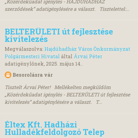
„Közérdekűadat igénylés - HAJDÚHADHÁZ
szerződések” adatigénylésére a választ. Tisztelettel:...
BELTERÜLETI út fejlesztése
kivitelezés
Megválaszolva:
Hajdúhadház Város Önkormányzat
Polgármesteri Hivatal
által
Árvai Péter
adatigénylőnek,
2025. május 14.
.
Besorolásra vár
Tisztelt Árvai Péter! Mellékelten megküldöm
„Közérdekűadat igénylés - BELTERÜLETI út fejlesztése
kivitelezés” adatigénylésére a választ. T...
Éltex Kft. Hadházi
Hulladékfeldolgozó Telep