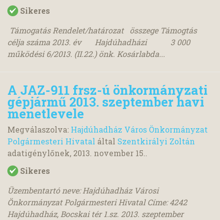
Sikeres
Támogatás Rendelet/határozat összege Támogtás
célja száma 2013. év Hajdúhadházi 3 000
működési 6/2013. (II.22.) önk. Kosárlabda...
A JAZ-911 frsz-ú önkormányzati
gépjármű 2013. szeptember havi
menetlevele
Megválaszolva:
Hajdúhadház Város Önkormányzat
Polgármesteri Hivatal
által
Szentkirályi Zoltán
adatigénylőnek,
2013. november 15.
.
Sikeres
Üzembentartó neve: Hajdúhadház Városi
Önkormányzat Polgármesteri Hivatal Címe: 4242
Hajdúhadház, Bocskai tér 1.sz. 2013. szeptember