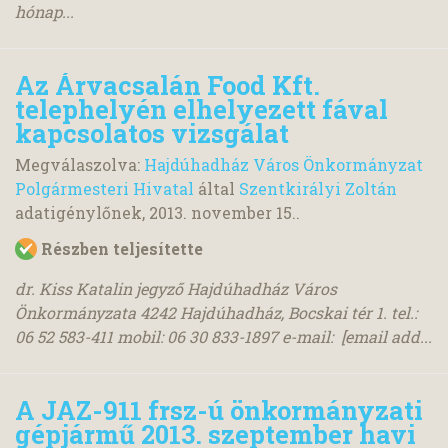
hónap...
Az Árvacsalán Food Kft.
telephelyén elhelyezett fával
kapcsolatos vizsgálat
Megválaszolva:
Hajdúhadház Város Önkormányzat
Polgármesteri Hivatal
által
Szentkirályi Zoltán
adatigénylőnek,
2013. november 15.
.
Részben teljesítette
dr. Kiss Katalin jegyző Hajdúhadház Város
Önkormányzata 4242 Hajdúhadház, Bocskai tér 1. tel.:
06 52 583-411 mobil: 06 30 833-1897 e-mail: [email add...
A JAZ-911 frsz-ú önkormányzati
gépjármű 2013. szeptember havi