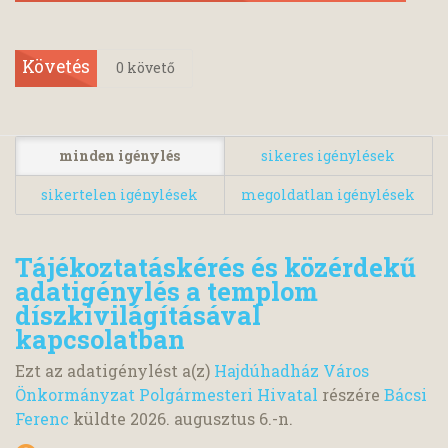
Követés
0
követő
minden igénylés
sikeres igénylések
sikertelen igénylések
megoldatlan igénylések
Tájékoztatáskérés és közérdekű
adatigénylés a templom
díszkivilágításával
kapcsolatban
Ezt az adatigénylést a(z)
Hajdúhadház Város
Önkormányzat Polgármesteri Hivatal
részére
Bácsi
Ferenc
küldte
2026. augusztus 6.
-n.