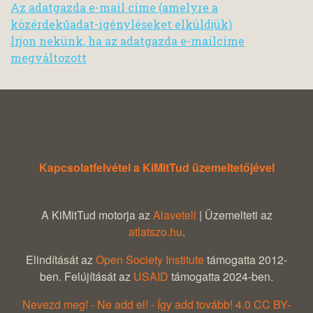
Az adatgazda e-mail címe (amelyre a
közérdekűadat-igényléseket elküldjük)
Írjon nekünk, ha az adatgazda e-mailcíme
megváltozott
Kapcsolatfelvétel a KiMitTud üzemeltetőjével
A KiMitTud motorja az
Alaveteli
| Üzemelteti az
atlatszo.hu
.
Elindítását az
Open Society Institute
támogatta 2012-
ben. Felújítását az
USAID
támogatta 2024-ben.
Nevezd meg! - Ne add el! - Így add tovább! 4.0 CC BY-