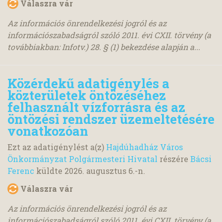
Válaszra vár
Az információs önrendelkezési jogról és az
információszabadságról szóló 2011. évi CXII. törvény (a
továbbiakban: Infotv.) 28. § (1) bekezdése alapján a...
Közérdekű adatigénylés a
közterületek öntözéséhez
felhasznált vízforrásra és az
öntözési rendszer üzemeltetésére
vonatkozóan
Ezt az adatigénylést a(z)
Hajdúhadház Város
Önkormányzat Polgármesteri Hivatal
részére
Bácsi
Ferenc
küldte
2026. augusztus 6.
-n.
Válaszra vár
Az információs önrendelkezési jogról és az
információszabadságról szóló 2011. évi CXII. törvény (a