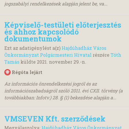
jogszabályi rendelkezések alapján jelent be, va...
Képviselő-testületi előterjesztés
és ahhoz kapcsolódó
dokumentumok
Ezt az adatigénylést a(z)
Hajdúhadház Város
Önkormányzat Polgármesteri Hivatal
részére
Tóth
Tamás
küldte
2021. november 29.
-n.
Régóta lejárt
Az információs önrendelkezési jogról és az
információszabadságról szóló 2011. évi CXII. törvény (a
továbbiakban: Infotv.) 28. § (1) bekezdése alapján a...
VMSEVEN Kft. szerződések
Megválaszolva:
Hajdúhadház Város Önkormányzat