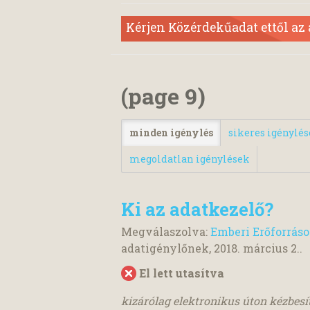
Kérjen Közérdekűadat ettől az
(page 9)
minden igénylés
sikeres igénylé
megoldatlan igénylések
Ki az adatkezelő?
Megválaszolva:
Emberi Erőforrás
adatigénylőnek,
2018. március 2.
.
El lett utasítva
kizárólag elektronikus úton kézbes