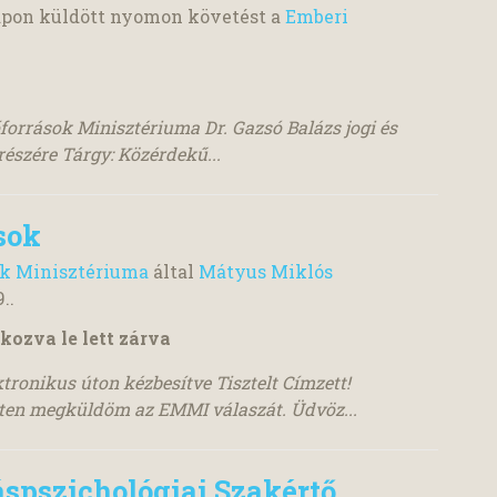
pon küldött nyomon követést a
Emberi
források Minisztériuma Dr. Gazsó Balázs jogi és
részére Tárgy: Közérdekű...
sok
ok Minisztériuma
által
Mátyus Miklós
9.
.
kozva le lett zárva
ronikus úton kézbesítve Tisztelt Címzett!
lten megküldöm az EMMI válaszát. Üdvöz...
áspszichológiai Szakértő,