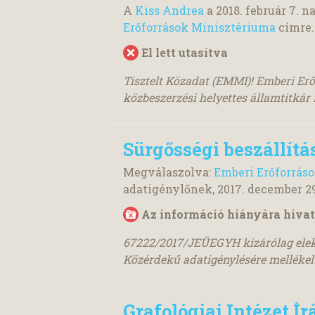
A
Kiss Andrea
a
2018. február 7.
na
Erőforrások Minisztériuma
címre.
El lett utasítva
Tisztelt Közadat (EMMI)! Emberi Erő
közbeszerzési helyettes államtitkár 
Sürgősségi beszállítá
Megválaszolva:
Emberi Erőforrás
adatigénylőnek,
2017. december 2
Az információ hiányára hivat
67222/2017/JEÜEGYH kizárólag elekt
Közérdekű adatigénylésére melléke
Grafológiai Intézet Ír