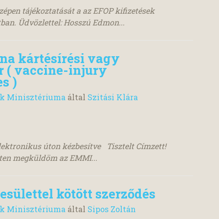
zépen tájékoztatását a az EFOP kifizetések
ban. Üdvözlettel: Hosszú Edmon...
a kártésírési vagy
 ( vaccine-injury
s )
ok Minisztériuma
által
Szitási Klára
ektronikus úton kézbesítve Tisztelt Címzett!
lten megküldöm az EMMI...
sülettel kötött szerződés
ok Minisztériuma
által
Sipos Zoltán