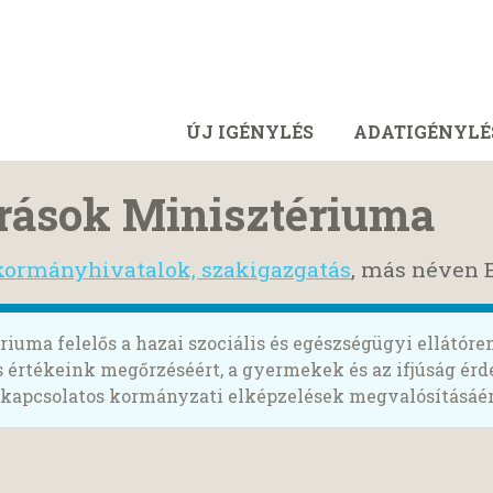
ÚJ IGÉNYLÉS
ADATIGÉNYLÉ
rások Minisztériuma
kormányhivatalok, szakigazgatás
, más néven
iuma felelős a hazai szociális és egészségügyi ellátóre
lis értékeink megőrzéséért, a gyermekek és az ifjúság ér
 kapcsolatos kormányzati elképzelések megvalósításáér