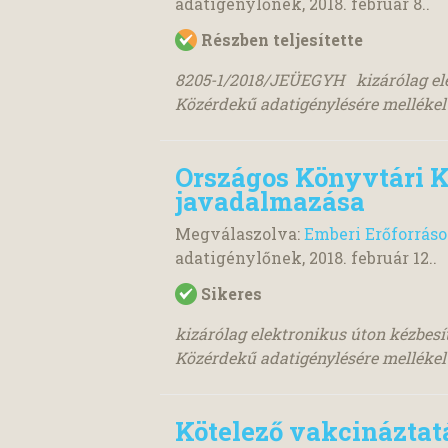
adatigénylőnek,
2018. február 8.
.
Részben teljesítette
8205-1/2018/JEÜEGYH kizárólag ele
Közérdekű adatigénylésére melléke
Országos Könyvtári K
javadalmazása
Megválaszolva:
Emberi Erőforrás
adatigénylőnek,
2018. február 12.
.
Sikeres
kizárólag elektronikus úton kézbes
Közérdekű adatigénylésére melléke
Kötelező vakcináztat