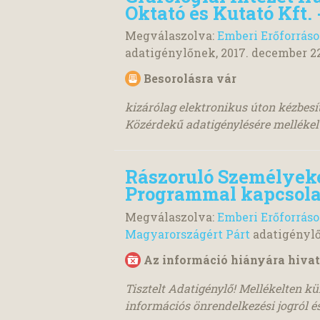
Oktató és Kutató Kft.
Megválaszolva:
Emberi Erőforrás
adatigénylőnek,
2017. december 22
Besorolásra vár
kizárólag elektronikus úton kézbes
Közérdekű adatigénylésére melléke
Rászoruló Személyek
Programmal kapcsola
Megválaszolva:
Emberi Erőforrás
Magyarországért Párt
adatigényl
Az információ hiányára hivat
Tisztelt Adatigénylő! Mellékelten 
információs önrendelkezési jogról és