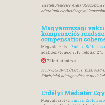
Tisztelt Páncsics Anita! Köszönöm s
adatainak elérhetőségével kapcsolat
Magyarországi vakcin
kompenzciós rendszer
compensation scheme
Megválaszolva:
Emberi Erőforrás
adatigénylőnek,
2018. február 27.
.
El lett utasítva
11587-1/2018/JEÜEGYH kizárólag el
Közérdekű adatigénylésére melléke
Erdélyi Médiatér Egye
Megválaszolva:
Emberi Erőforrás