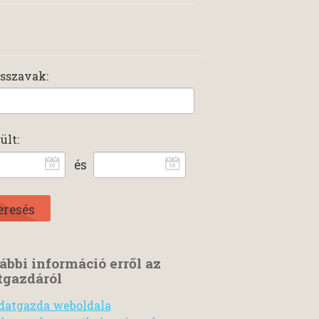
sszavak:
ült:
és
ábbi információ erről az
tgazdáról
datgazda weboldala