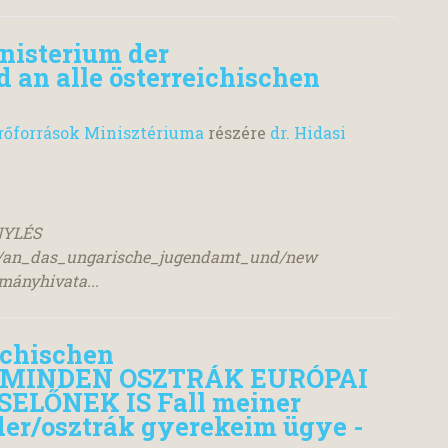
nisterium der
an alle österreichischen
rőforrások Minisztériuma
részére
dr. Hidasi
NYLÉS
est/an_das_ungarische_jugendamt_und/new
ányhivata...
ichischen
n/MINDEN OSZTRÁK EURÓPAI
LŐNEK IS Fall meiner
der/osztrák gyerekeim ügye -