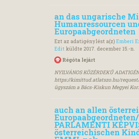
an das ungarische Mi
Humanressourcen und 
Europaabgeordneten
Ezt az adatigénylést a(z)
Emberi E
Edit
küldte
2017. december 15.
-n.
Régóta lejárt
NYILVÁNOS KÖZÉRDEKŰ ADATIGÉ
https://kimittud.atlatszo.hu/requ
ügyszám a Bács-Kiskun Megyei Korm
auch an allen österre
Europaabgeordnete
PARLAMENTI KÉPVISE
österreichischen Kin