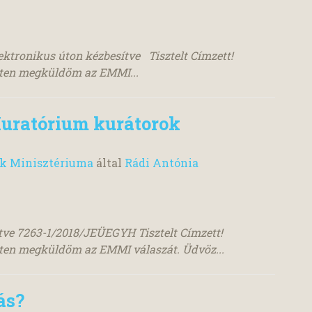
ktronikus úton kézbesítve Tisztelt Címzett!
lten megküldöm az EMMI...
uratórium kurátorok
ok Minisztériuma
által
Rádi Antónia
ítve 7263-1/2018/JEÜEGYH Tisztelt Címzett!
lten megküldöm az EMMI válaszát. Üdvöz...
ás?