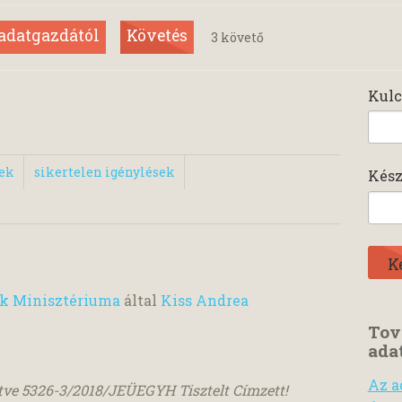
 adatgazdától
Követés
3
követő
Kulc
sek
sikertelen igénylések
Kész
ok Minisztériuma
által
Kiss Andrea
Tov
ada
Az a
ítve 5326-3/2018/JEÜEGYH Tisztelt Címzett!