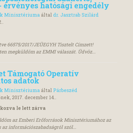
 - érvényes hatósági engedély
ok Minisztériuma
által
dr. Jasztrab Szilárd
.
.
ítve 66575/2017/JEÜEGYH Tisztelt Címzett!
lten megküldöm az EMMI válaszát. Üdvöz...
et Támogató Operatív
tos adatok
ok Minisztériuma
által
Párbeszéd
őnek,
2017. december 14.
.
kozva le lett zárva
küldöm az Emberi Erőforrások Minisztériumához az
 az információszabadságról szól...