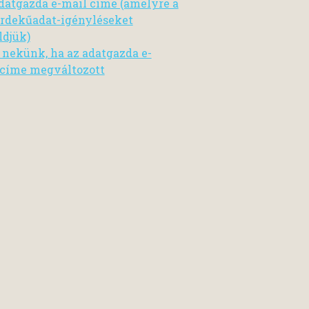
datgazda e-mail címe (amelyre a
rdekűadat-igényléseket
ldjük)
n nekünk, ha az adatgazda e-
címe megváltozott