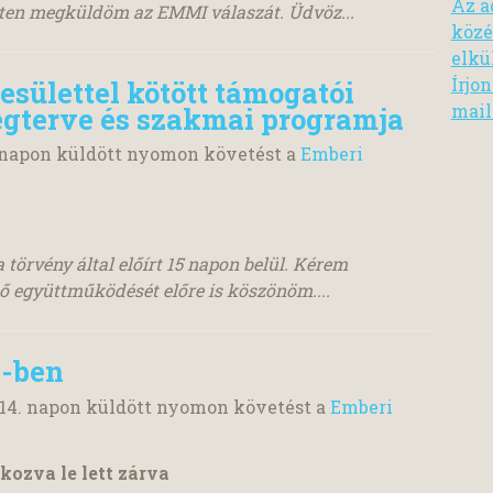
Az a
lten megküldöm az EMMI válaszát. Üdvöz...
közé
elkü
Írjo
sülettel kötött támogatói
mail
ségterve és szakmai programja
napon küldött nyomon követést a
Emberi
törvény által előírt 15 napon belül. Kérem
ő együttműködését előre is köszönöm....
7-ben
14.
napon küldött nyomon követést a
Emberi
kozva le lett zárva