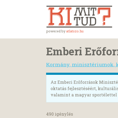
powered by
atlatszo.hu
Emberi Erőfor
Kormány, minisztériumok, 
Az Emberi Erőforrások Minisztér
oktatás fejlesztéséért, kulturá
valamint a magyar sportélettel
490 igénylés