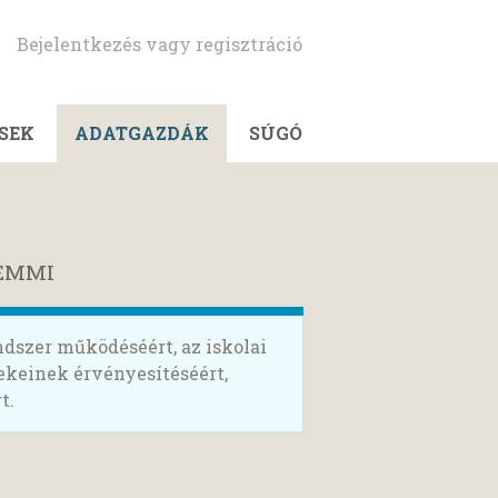
Bejelentkezés vagy regisztráció
SEK
ADATGAZDÁK
SÚGÓ
 EMMI
ndszer működéséért, az iskolai
dekeinek érvényesítéséért,
t.