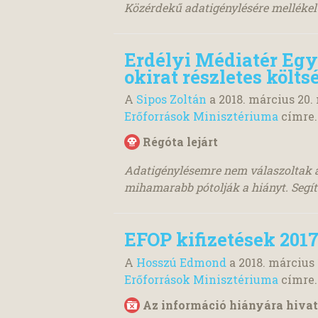
Közérdekű adatigénylésére melléke
Erdélyi Médiatér Egye
okirat részletes költ
A
Sipos Zoltán
a
2018. március 20.
Erőforrások Minisztériuma
címre.
Régóta lejárt
Adatigénylésemre nem válaszoltak a 
mihamarabb pótolják a hiányt. Segít
EFOP kifizetések 201
A
Hosszú Edmond
a
2018. március 
Erőforrások Minisztériuma
címre.
Az információ hiányára hivat