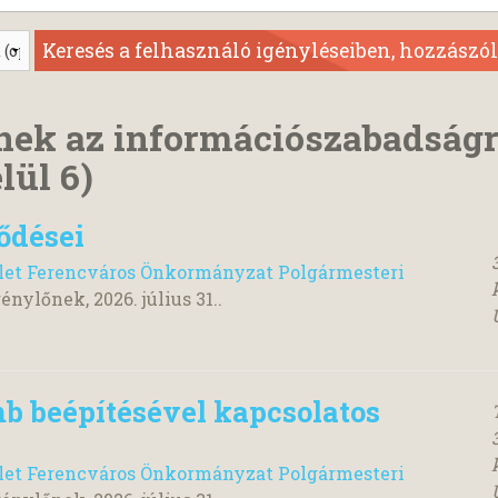
nek az információszabadság
lül 6)
ődései
ület Ferencváros Önkormányzat Polgármesteri
génylőnek,
2026. július 31.
.
b beépítésével kapcsolatos
ület Ferencváros Önkormányzat Polgármesteri