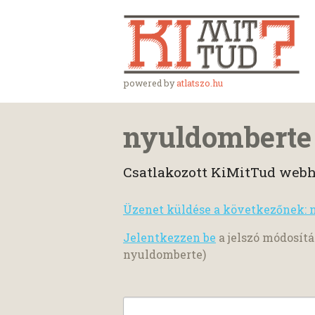
powered by
atlatszo.hu
nyuldomberte
Csatlakozott KiMitTud webh
Üzenet küldése a következőnek: 
Jelentkezzen be
a jelszó módosítá
nyuldomberte)