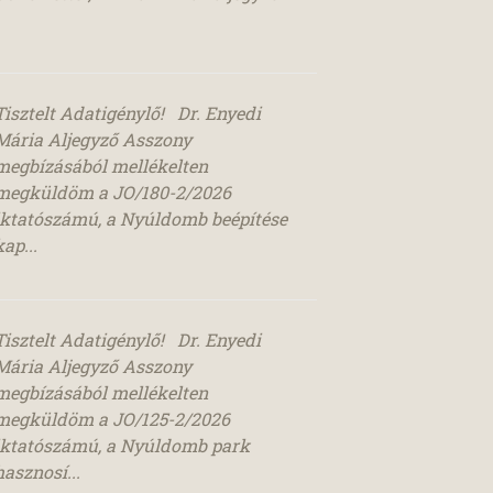
Tisztelt Adatigénylő! Dr. Enyedi
Mária Aljegyző Asszony
megbízásából mellékelten
megküldöm a JO/180-2/2026
iktatószámú, a Nyúldomb beépítése
kap...
Tisztelt Adatigénylő! Dr. Enyedi
Mária Aljegyző Asszony
megbízásából mellékelten
megküldöm a JO/125-2/2026
iktatószámú, a Nyúldomb park
hasznosí...