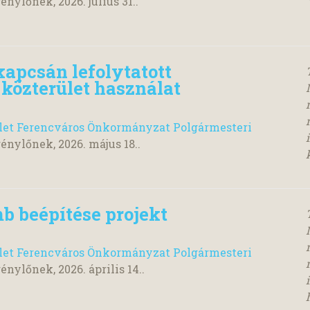
génylőnek,
2026. július 31.
.
apcsán lefolytatott
, közterület használat
ület Ferencváros Önkormányzat Polgármesteri
génylőnek,
2026. május 18.
.
 beépítése projekt
ület Ferencváros Önkormányzat Polgármesteri
génylőnek,
2026. április 14.
.