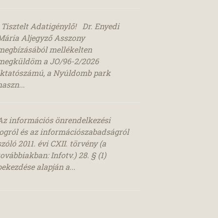
Tisztelt Adatigénylő! Dr. Enyedi
Mária Aljegyző Asszony
megbízásából mellékelten
megküldöm a JO/96-2/2026
iktatószámú, a Nyúldomb park
haszn...
Az információs önrendelkezési
jogról és az információszabadságról
szóló 2011. évi CXII. törvény (a
továbbiakban: Infotv.) 28. § (1)
bekezdése alapján a...