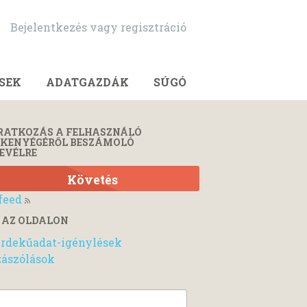
Bejelentkezés vagy regisztráció
SEK
ADATGAZDÁK
SÚGÓ
RATKOZÁS A FELHASZNÁLÓ
ÉKENYÉGÉRŐL BESZÁMOLÓ
EVÉLRE
Követés
feed
 AZ OLDALON
rdekűadat-igénylések
ászólások