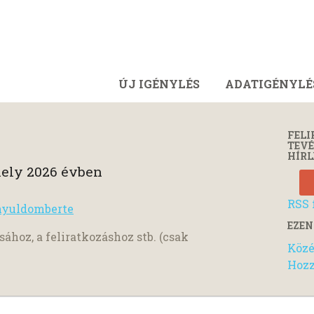
ÚJ IGÉNYLÉS
ADATIGÉNYLÉ
FELI
TEV
HÍRL
ely 2026 évben
RSS 
nyuldomberte
EZEN
sához, a feliratkozáshoz stb. (csak
Közé
Hozz