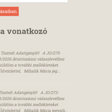
ra vonatkozó
Tisztelt Adatigénylő! A JO/275-
3/2026 iktatószámú válaszlevélhez
küldöm a további mellékleteket.
Üdvözlettel, Mihalik Mária jeg...
Tisztelt Adatigénylő! A JO/272-
3/2026 iktatószámú válaszlevélhez
küldöm a további mellékleteket.
Üdvözlettel, Mihalik Mária jegyzői...