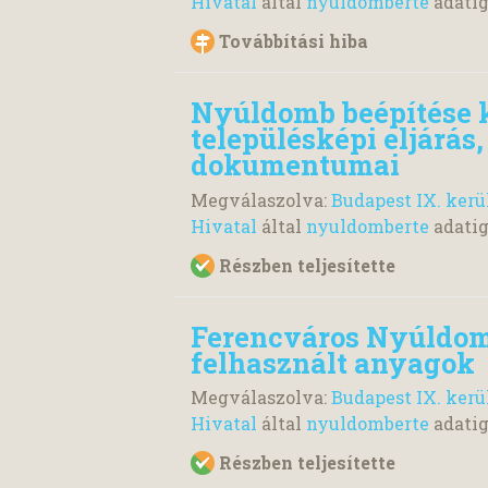
Hivatal
által
nyuldomberte
adati
Továbbítási hiba
Nyúldomb beépítése k
településképi eljárás
dokumentumai
Megválaszolva:
Budapest IX. ker
Hivatal
által
nyuldomberte
adati
Részben teljesítette
Ferencváros Nyúldomb
felhasznált anyagok
Megválaszolva:
Budapest IX. ker
Hivatal
által
nyuldomberte
adati
Részben teljesítette