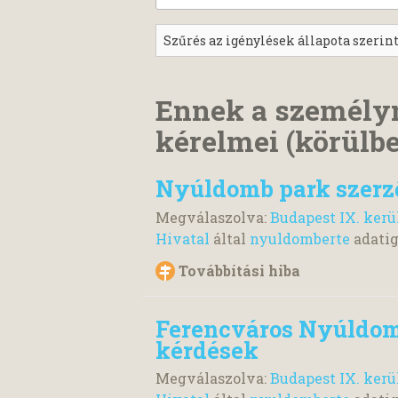
Ennek a személy
kérelmei (körülbe
Nyúldomb park szerz
Megválaszolva:
Budapest IX. ker
Hivatal
által
nyuldomberte
adati
Továbbítási hiba
Ferencváros Nyúldom
kérdések
Megválaszolva:
Budapest IX. ker