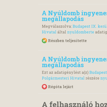
A Nyúldomb ingyenes
megállapodás
Megválaszolva:
Budapest IX. ker
Hivatal
által
nyuldomberte
adati
Részben teljesítette
A Nyúldomb ingyenes
megállapodás
Ezt az adatigénylést a(z)
Budapest
Polgármesteri Hivatal
részére
ny
Régóta lejárt
A felhasználó ho