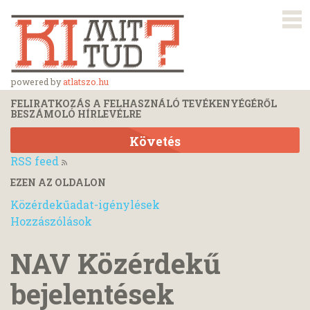
powered by
atlatszo.hu
FELIRATKOZÁS A FELHASZNÁLÓ TEVÉKENYÉGÉRŐL
BESZÁMOLÓ HÍRLEVÉLRE
Követés
RSS feed
EZEN AZ OLDALON
Közérdekűadat-igénylések
Hozzászólások
NAV Közérdekű
bejelentések