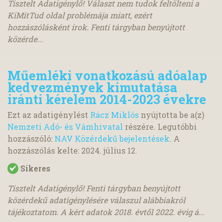
Tisztelt Adatigénylő! Választ nem tudok feltölteni a
KiMitTud oldal problémája miatt, ezért
hozzászólásként írok. Fenti tárgyban benyújtott
közérde...
Műemléki vonatkozású adóalap
kedvezmények kimutatása
iránti kérelem 2014-2023 évekre
Ezt az adatigénylést
Rácz Miklós
nyújtotta be a(z)
Nemzeti Adó- és Vámhivatal
részére. Legutóbbi
hozzászóló:
NAV Közérdekű bejelentések
. A
hozzászólás kelte:
2024. július 12.
Sikeres
Tisztelt Adatigénylő! Fenti tárgyban benyújtott
közérdekű adatigénylésére válaszul alábbiakról
tájékoztatom. A kért adatok 2018. évtől 2022. évig á...