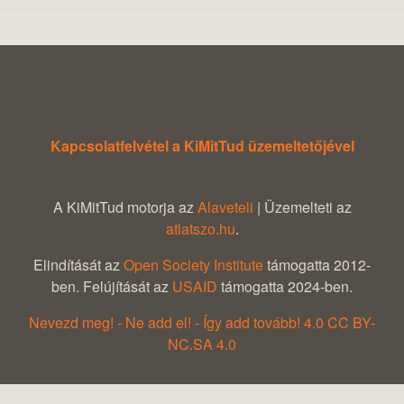
Kapcsolatfelvétel a KiMitTud üzemeltetőjével
A KiMitTud motorja az
Alaveteli
| Üzemelteti az
atlatszo.hu
.
Elindítását az
Open Society Institute
támogatta 2012-
ben. Felújítását az
USAID
támogatta 2024-ben.
Nevezd meg! - Ne add el! - Így add tovább! 4.0 CC BY-
NC.SA 4.0