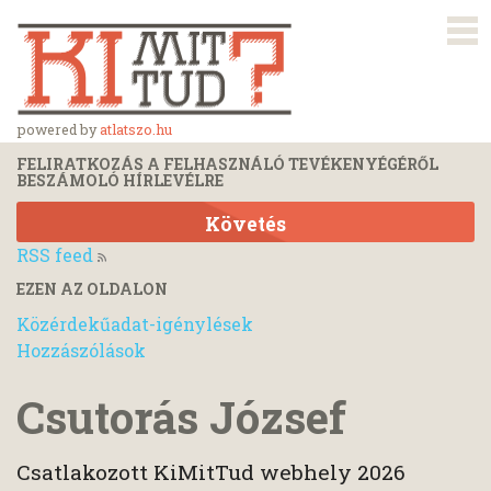
powered by
atlatszo.hu
FELIRATKOZÁS A FELHASZNÁLÓ TEVÉKENYÉGÉRŐL
BESZÁMOLÓ HÍRLEVÉLRE
Követés
RSS feed
EZEN AZ OLDALON
Közérdekűadat-igénylések
Hozzászólások
Csutorás József
Csatlakozott KiMitTud webhely 2026