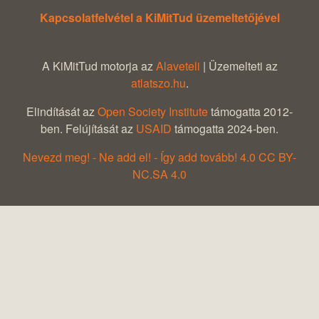
Kapcsolatfelvétel a KiMitTud üzemeltetőjével
A KiMitTud motorja az
Alaveteli
| Üzemelteti az
atlatszo.hu
.
Elindítását az
Open Society Institute
támogatta 2012-
ben. Felújítását az
USAID
támogatta 2024-ben.
Nevezd meg! - Ne add el! - Így add tovább! 4.0 CC BY-
NC.SA 4.0