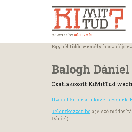
powered by
atlatszo.hu
Egynél több személy
használja ez
Balogh Dániel
Csatlakozott KiMitTud webh
Üzenet küldése a következőnek: 
Jelentkezzen be
a jelszó módosítá
Dániel)