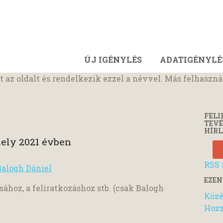
ÚJ IGÉNYLÉS
ADATIGÉNYLÉ
t az oldalt és rendelkezik ezzel a névvel. Más felhaszná
FELI
TEV
HÍRL
ely 2021 évben
RSS 
Balogh Dániel
EZEN
sához, a feliratkozáshoz stb. (csak Balogh
Közé
Hozz