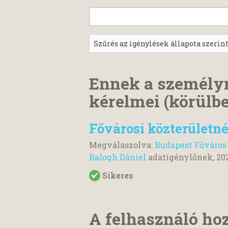
Ennek a személy
kérelmei (körülbe
Fővárosi közterületn
Megválaszolva:
Budapest Főváros
Balogh Dániel
adatigénylőnek,
20
Sikeres
A felhasználó ho