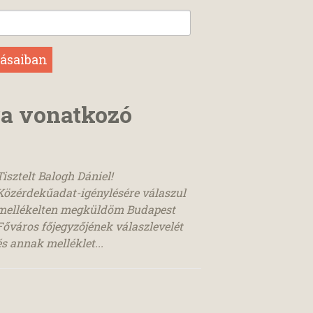
ra vonatkozó
Tisztelt Balogh Dániel!
Közérdekűadat-igénylésére válaszul
mellékelten megküldöm Budapest
Főváros főjegyzőjének válaszlevelét
és annak melléklet...