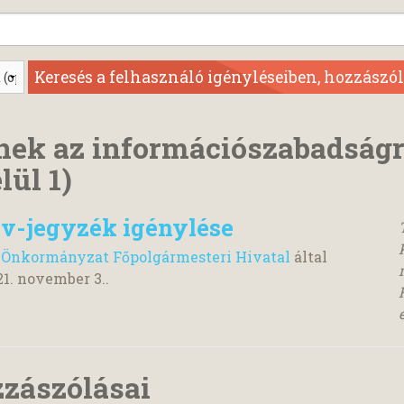
nek az információszabadság
lül 1)
év-jegyzék igénylése
 Önkormányzat Főpolgármesteri Hivatal
által
21. november 3.
.
zzászólásai