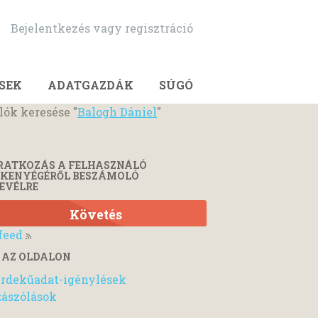
Bejelentkezés vagy regisztráció
SEK
ADATGAZDÁK
SÚGÓ
lók keresése "
Balogh Dániel
"
RATKOZÁS A FELHASZNÁLÓ
ÉKENYÉGÉRŐL BESZÁMOLÓ
EVÉLRE
Követés
feed
 AZ OLDALON
rdekűadat-igénylések
ászólások