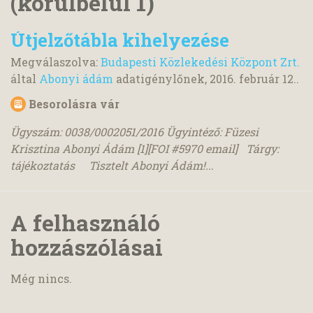
(körülbelül 1)
Útjelzőtábla kihelyezése
Megválaszolva:
Budapesti Közlekedési Központ Zrt.
által
Abonyi ádám
adatigénylőnek,
2016. február 12.
.
Besorolásra vár
Ügyszám: 0038/0002051/2016 Ügyintéző: Füzesi
Krisztina Abonyi Ádám [1][FOI #5970 email] Tárgy:
tájékoztatás Tisztelt Abonyi Ádám!...
A felhasználó
hozzászólásai
Még nincs.