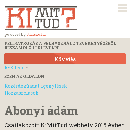
powered by
atlatszo.hu
FELIRATKOZÁS A FELHASZNÁLÓ TEVÉKENYÉGÉRŐL
BESZÁMOLÓ HÍRLEVÉLRE
Követés
RSS feed
EZEN AZ OLDALON
Közérdekűadat-igénylések
Hozzászólások
Abonyi ádám
Csatlakozott KiMitTud webhely 2016 évben