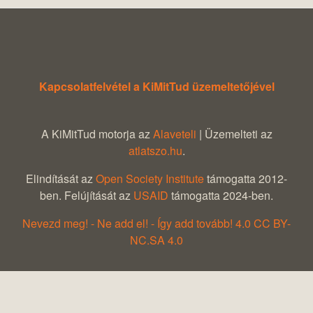
Kapcsolatfelvétel a KiMitTud üzemeltetőjével
A KiMitTud motorja az
Alaveteli
| Üzemelteti az
atlatszo.hu
.
Elindítását az
Open Society Institute
támogatta 2012-
ben. Felújítását az
USAID
támogatta 2024-ben.
Nevezd meg! - Ne add el! - Így add tovább! 4.0 CC BY-
NC.SA 4.0