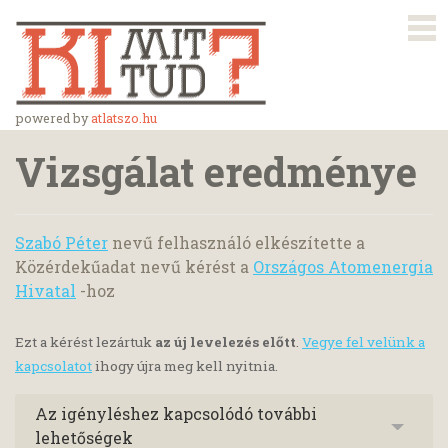
powered by
atlatszo.hu
Vizsgálat eredménye
Szabó Péter
nevű felhasználó elkészítette a
Közérdekűadat nevű kérést a
Országos Atomenergia
Hivatal
-hoz
Ezt a kérést lezártuk
az új levelezés előtt
.
Vegye fel velünk a
kapcsolatot
ihogy újra meg kell nyitnia.
Az igényléshez kapcsolódó további
lehetőségek