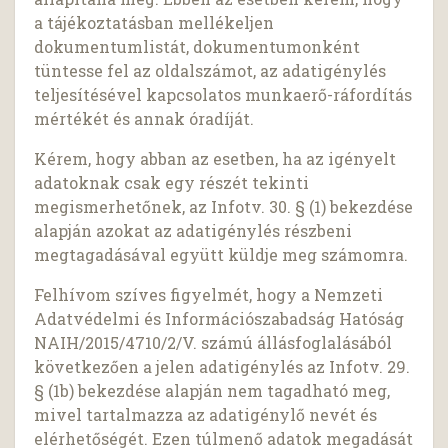
a tájékoztatásban mellékeljen
dokumentumlistát, dokumentumonként
tüntesse fel az oldalszámot, az adatigénylés
teljesítésével kapcsolatos munkaerő-ráfordítás
mértékét és annak óradíját.
Kérem, hogy abban az esetben, ha az igényelt
adatoknak csak egy részét tekinti
megismerhetőnek, az Infotv. 30. § (1) bekezdése
alapján azokat az adatigénylés részbeni
megtagadásával együtt küldje meg számomra.
Felhívom szíves figyelmét, hogy a Nemzeti
Adatvédelmi és Információszabadság Hatóság
NAIH/2015/4710/2/V. számú állásfoglalásából
következően a jelen adatigénylés az Infotv. 29.
§ (1b) bekezdése alapján nem tagadható meg,
mivel tartalmazza az adatigénylő nevét és
elérhetőségét. Ezen túlmenő adatok megadását