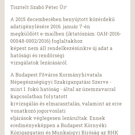
Tisztelt Szabó Péter Úr!
A 2015 decemberében benyújtott közérdekű
adatigénylésére 2016. január 7-én
megküldött e-mailben (iktatószám: OAH-2016-
00048-0002/2016) foglaltakhoz
képest nem áll rendelkezésünkre új adat a
hatósági és rendőrségi
vizsgálatok lezárásáról.
A Budapest Főváros Kormányhivatala
Népegészségügyi Szakigazgatási Szerve -
mint I. fokú hatóság - által az üzemzavarral
kapcsolatban folytatott
kivizsgálás és elmarasztalás, valamint az erre
vonatkozó jogorvoslati
eljárások véglegesen lezárultak. Ennek
eredményeképpen a Budapest Környéki
Közigazgatási és Munkaügyi Bíróság az RHK