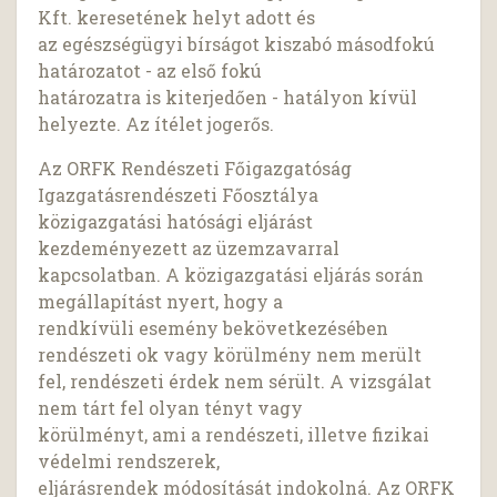
Kft. keresetének helyt adott és
az egészségügyi bírságot kiszabó másodfokú
határozatot - az első fokú
határozatra is kiterjedően - hatályon kívül
helyezte. Az ítélet jogerős.
Az ORFK Rendészeti Főigazgatóság
Igazgatásrendészeti Főosztálya
közigazgatási hatósági eljárást
kezdeményezett az üzemzavarral
kapcsolatban. A közigazgatási eljárás során
megállapítást nyert, hogy a
rendkívüli esemény bekövetkezésében
rendészeti ok vagy körülmény nem merült
fel, rendészeti érdek nem sérült. A vizsgálat
nem tárt fel olyan tényt vagy
körülményt, ami a rendészeti, illetve fizikai
védelmi rendszerek,
eljárásrendek módosítását indokolná. Az ORFK