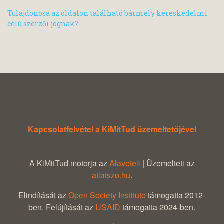
Tulajdonosa az oldalon található bármely kereskedelmi
célú szerzői jognak?
Kapcsolatfelvétel a KiMitTud üzemeltetőjével
A KiMitTud motorja az
Alaveteli
| Üzemelteti az
atlatszo.hu
.
Elindítását az
Open Society Institute
támogatta 2012-
ben. Felújítását az
USAID
támogatta 2024-ben.