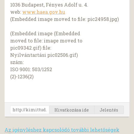
1036 Budapest, Fényes Adolf u. 4.
web:
www.haea.gov.hu
(Embedded image moved to file: pic24958.jpg)
(Embedded image (Embedded
moved to file: image moved to
pic09342.gif) file:
Nyilvántartási pic02506.gif)
szám:
ISO 9001: 503/1252
(2)-1236(2)
Hivatkozása ide
Jelentés
Az igényléshez kapcsolódó további lehetőségek