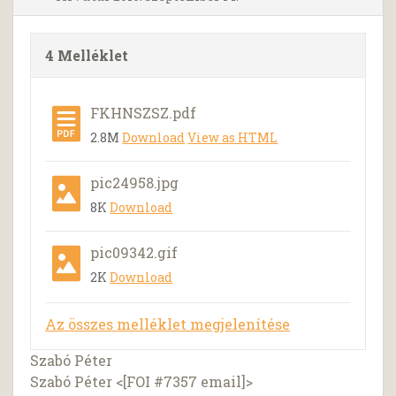
4 Melléklet
FKHNSZSZ.pdf
2.8M
Download
View as HTML
pic24958.jpg
8K
Download
pic09342.gif
2K
Download
Az összes melléklet megjelenítése
Szabó Péter
Szabó Péter <[FOI #7357 email]>