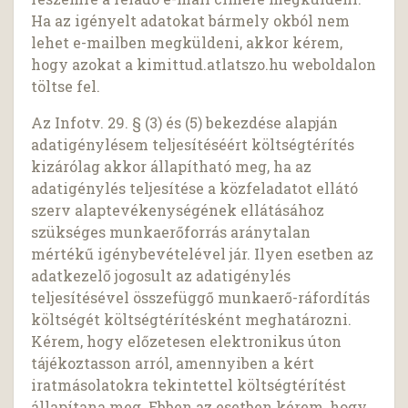
Ha az igényelt adatokat bármely okból nem
lehet e-mailben megküldeni, akkor kérem,
hogy azokat a kimittud.atlatszo.hu weboldalon
töltse fel.
Az Infotv. 29. § (3) és (5) bekezdése alapján
adatigénylésem teljesítéséért költségtérítés
kizárólag akkor állapítható meg, ha az
adatigénylés teljesítése a közfeladatot ellátó
szerv alaptevékenységének ellátásához
szükséges munkaerőforrás aránytalan
mértékű igénybevételével jár. Ilyen esetben az
adatkezelő jogosult az adatigénylés
teljesítésével összefüggő munkaerő-ráfordítás
költségét költségtérítésként meghatározni.
Kérem, hogy előzetesen elektronikus úton
tájékoztasson arról, amennyiben a kért
iratmásolatokra tekintettel költségtérítést
állapítana meg. Ebben az esetben kérem, hogy