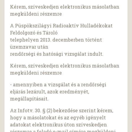
Kérem, szíveskedjen elektronikus másolatban
megküldeni részemre
A Püspökszilágyi Radioaktív Hulladékokat
Feldolgozó és Tároló
telephelyen 2013. decemberben történt
üzemzavar után
rendőrségi és hatósági vizsgálat indult.
Kérem, szíveskedjen elektronikus másolatban
megküldeni részemre
- amennyiben a vizsgálat és a rendőrségi
eljárás lezárult, azok eredményét,
megállapításait.
Az Infotv. 30. § (2) bekezdése szerint kérem,
hogy a másolatokat és az egyéb igényelt
adatokat elektronikus úton szíveskedjen
részemre a feladó e-mail címére megküldeni.