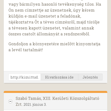
vagy bármilyen hasonló tevékenység tilos. Ha
Ön nem címzettje az üzenetnek, úgy kérem
küldjön e-mail üzenetet a feladónak,
tájékoztatva Õt a téves címzésrõl, majd törölje
a tévesen kapott üzenetet, valamint annak
összes csatolt állományát a rendszerébõl.
Gondoljon a környezetére mielõtt kinyomtatja
a levél tartalmát!
Hivatkozása ide
Jelentés
Szabó Tamás, XIII. Kerületi Közszolgáltató
Zrt.
2021. június 3.