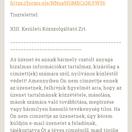
https://forms.gle/NNoa9fQMBCs3K9W56
Tisztelettel:
XIII. Kerületi Közszolgáltató Zrt.
__________________________________________
___________________________
Az üzenet és annak bármely csatolt anyaga
bizalmas információkat tartalmaz, kizárólag a
címzett(ek) számára szól, nyilvános közléstõl
védett! Amennyiben Ön nem címzettje ennek
az üzenetnek, felhívjuk figyelmét arra, hogy az
üzenet tartalmának közzététele, másolása,
mások számára való továbbítása, megõrzése
vagy bármilyen hasonló tevékenység tilos. Ha
Ön nem címzettje az üzenetnek, úgy kérem
küldjön e-mail üzenetet a feladónak,
tájékoztatva Õt a téves címzésrõl, majd törölje