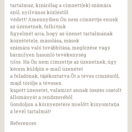
tartalmaz, kizárólag a címzett(ek) számára
szól, nyilvános közléstõl
védett! Amennyiben Ön nem címzettje ennek
az üzenetnek, felhívjuk
figyelmét arra, hogy az üzenet tartalmának
közzététele, másolása, mások
számára való továbbítása, megõrzése vagy
bármilyen hasonló tevékenység
tilos. Ha Ön nem címzettje az üzenetnek, úgy
kérem küldjön e-mail üzenetet
a feladónak, tájékoztatva Õt a téves címzésrõl,
majd törölje a tévesen
kapott üzenetet, valamint annak összes csatolt
állományát a rendszerébõl.
Gondoljon a környezetére mielõtt kinyomtatja
a levél tartalmát!
References