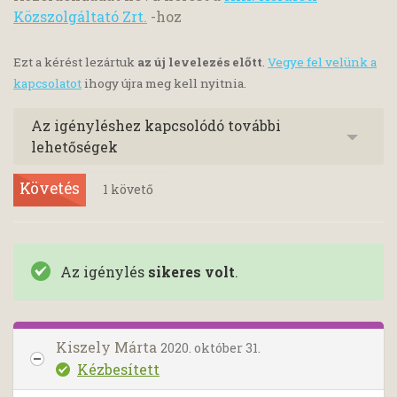
Közszolgáltató Zrt.
-hoz
Ezt a kérést lezártuk
az új levelezés előtt
.
Vegye fel velünk a
kapcsolatot
ihogy újra meg kell nyitnia.
Az igényléshez kapcsolódó további
lehetőségek
Követés
1
követő
Az igénylés
sikeres volt
.
Kiszely Márta
2020. október 31.
Kézbesített