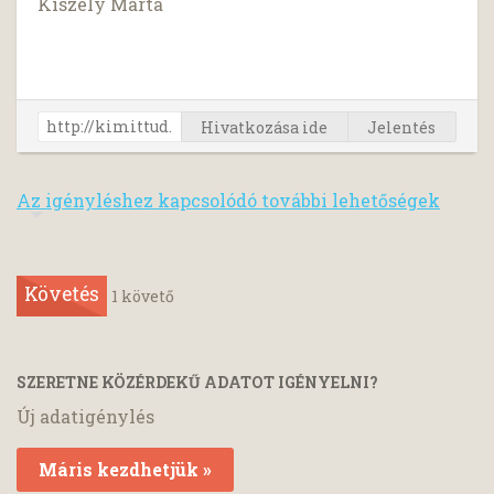
Kiszely Márta
Hivatkozása ide
Jelentés
Az igényléshez kapcsolódó további lehetőségek
Követés
1
követő
SZERETNE KÖZÉRDEKŰ ADATOT IGÉNYELNI?
Új adatigénylés
Máris kezdhetjük »