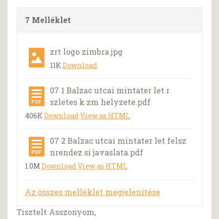
7 Melléklet
zrt logo zimbra.jpg
11K
Download
07 1 Balzac utcai mintater let r
szletes k zm helyzete.pdf
406K
Download
View as HTML
07 2 Balzac utcai mintater let felsz
nrendez si javaslata.pdf
1.0M
Download
View as HTML
Az összes melléklet megjelenítése
Tisztelt Asszonyom,