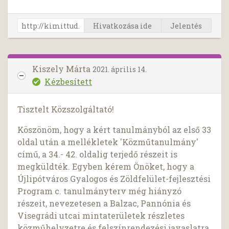
Hivatkozása ide
Jelentés
Kiszely Márta
2021. április 14.
Kézbesített
Tisztelt Közszolgáltató!
Köszönöm, hogy a kért tanulmányból az első 33
oldal után a mellékletek 'Közműtanulmány'
című, a 34.- 42. oldalig terjedő részeit is
megküldték. Egyben kérem Önöket, hogy a
Újlipótváros Gyalogos és Zöldfelület-fejlesztési
Program c. tanulmányterv még hiányzó
részeit, nevezetesen a Balzac, Pannónia és
Visegrádi utcai mintaterületek részletes
közműhelyzetre és felszínrendezési javaslatra