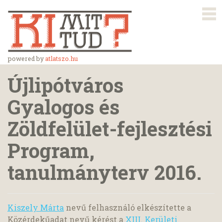
powered by
atlatszo.hu
Újlipótváros
Gyalogos és
Zöldfelület-fejlesztési
Program,
tanulmányterv 2016.
Kiszely Márta
nevű felhasználó elkészítette a
Közérdekűadat nevű kérést a
XIII. Kerületi