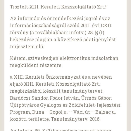
Tisztelt XIII. Kerületi Közszolgáltató Zrt.!
Az információs önrendelkezési jogról és az
információszabadságról szóló 2011. évi CXII.
törvény (a továbbiakban: Infotv.) 28. § (1)
bekezdése alapján a következő adatigénylést
terjesztem elő.
Kérem, szíveskedjen elektronikus másolatban
megküldeni részemre
a XIII. Kerületi Önkormányzat és a nevében
eljáró XIII. Kerületi Közszolgáltató Zrt.
megbízásából készült tanulmánytervet:
Bardóczi Sándor, Fodor István, Ürmös Gábor:
Újlipótváros Gyalogos és Zöldfelület-fejlesztési
Program, Duna – Gogol u. – Váci út – Balzac u.
közötti területre, Tanulmányterv, 2016.
Az Infotv. 30. § (2) bekezdése szerint kérem,