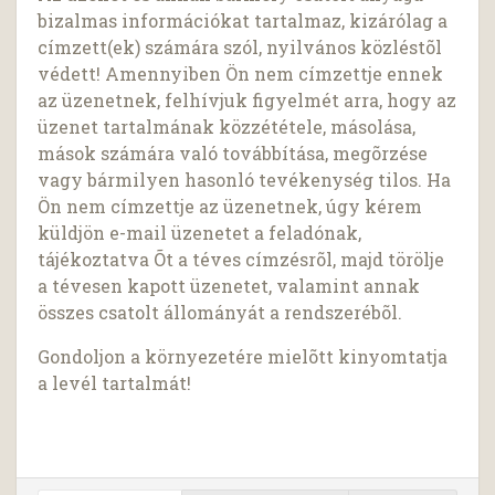
bizalmas információkat tartalmaz, kizárólag a
címzett(ek) számára szól, nyilvános közléstõl
védett! Amennyiben Ön nem címzettje ennek
az üzenetnek, felhívjuk figyelmét arra, hogy az
üzenet tartalmának közzététele, másolása,
mások számára való továbbítása, megõrzése
vagy bármilyen hasonló tevékenység tilos. Ha
Ön nem címzettje az üzenetnek, úgy kérem
küldjön e-mail üzenetet a feladónak,
tájékoztatva Õt a téves címzésrõl, majd törölje
a tévesen kapott üzenetet, valamint annak
összes csatolt állományát a rendszerébõl.
Gondoljon a környezetére mielõtt kinyomtatja
a levél tartalmát!