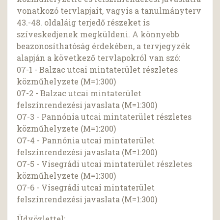
vonatkozó tervlapjait, vagyis a tanulmányterv
43.-48. oldaláig terjedő részeket is
szíveskedjenek megküldeni. A könnyebb
beazonosíthatóság érdekében, a tervjegyzék
alapján a következő tervlapokról van szó:
07-1 - Balzac utcai mintaterület részletes
közműhelyzete (M=1:300)
07-2 - Balzac utcai mintaterület
felszínrendezési javaslata (M=1:300)
O7-3 - Pannónia utcai mintaterület részletes
közműhelyzete (M=1:200)
O7-4 - Pannónia utcai mintaterület
felszínrendezési javaslata (M=1:200)
O7-5 - Visegrádi utcai mintaterület részletes
közműhelyzete (M=1:300)
O7-6 - Visegrádi utcai mintaterület
felszínrendezési javaslata (M=1:300)
Üdvözlettel: