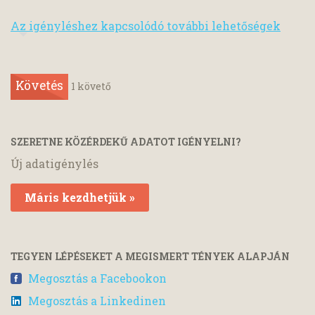
Az igényléshez kapcsolódó további lehetőségek
Követés
1
követő
SZERETNE KÖZÉRDEKŰ ADATOT IGÉNYELNI?
Új adatigénylés
Máris kezdhetjük »
TEGYEN LÉPÉSEKET A MEGISMERT TÉNYEK ALAPJÁN
Megosztás a Facebookon
Megosztás a Linkedinen