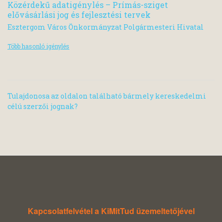
Közérdekű adatigénylés – Prímás-sziget
elővásárlási jog és fejlesztési tervek
Esztergom Város Önkormányzat Polgármesteri Hivatal
Több hasonló igénylés
Tulajdonosa az oldalon található bármely kereskedelmi
célú szerzői jognak?
Kapcsolatfelvétel a KiMitTud üzemeltetőjével