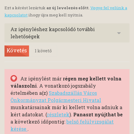
Ezt a kérést lezártuk
az új levelezés előtt
.
Vegye fel velünk a
kapcsolatot
ihogy újra meg kell nyitnia.
Az igényléshez kapcsolódó további
lehetőségek
Követés
1
követő
Az igénylést már
régen meg kellett volna
válaszolni
. A vonatkozó jogszabály
értelmében a(z)
Szabadszállás Város
Önkormányzat Polgármesteri Hivatal
munkatársainak már ki kellett volna adniuk a
kért adatokat. (
részletek
).
Panaszt nyújthat be
a következő időpontig:
belső felülvizsgálat
kérése
.