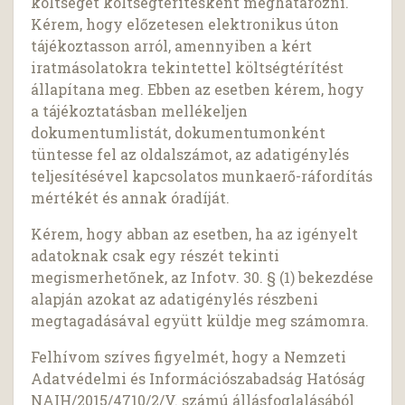
költségét költségtérítésként meghatározni.
Kérem, hogy előzetesen elektronikus úton
tájékoztasson arról, amennyiben a kért
iratmásolatokra tekintettel költségtérítést
állapítana meg. Ebben az esetben kérem, hogy
a tájékoztatásban mellékeljen
dokumentumlistát, dokumentumonként
tüntesse fel az oldalszámot, az adatigénylés
teljesítésével kapcsolatos munkaerő-ráfordítás
mértékét és annak óradíját.
Kérem, hogy abban az esetben, ha az igényelt
adatoknak csak egy részét tekinti
megismerhetőnek, az Infotv. 30. § (1) bekezdése
alapján azokat az adatigénylés részbeni
megtagadásával együtt küldje meg számomra.
Felhívom szíves figyelmét, hogy a Nemzeti
Adatvédelmi és Információszabadság Hatóság
NAIH/2015/4710/2/V. számú állásfoglalásából