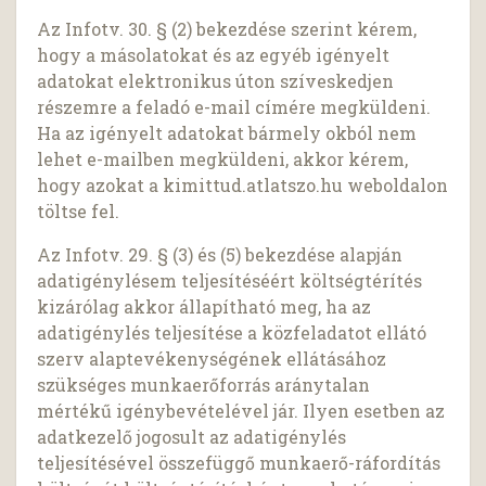
Az Infotv. 30. § (2) bekezdése szerint kérem,
hogy a másolatokat és az egyéb igényelt
adatokat elektronikus úton szíveskedjen
részemre a feladó e-mail címére megküldeni.
Ha az igényelt adatokat bármely okból nem
lehet e-mailben megküldeni, akkor kérem,
hogy azokat a kimittud.atlatszo.hu weboldalon
töltse fel.
Az Infotv. 29. § (3) és (5) bekezdése alapján
adatigénylésem teljesítéséért költségtérítés
kizárólag akkor állapítható meg, ha az
adatigénylés teljesítése a közfeladatot ellátó
szerv alaptevékenységének ellátásához
szükséges munkaerőforrás aránytalan
mértékű igénybevételével jár. Ilyen esetben az
adatkezelő jogosult az adatigénylés
teljesítésével összefüggő munkaerő-ráfordítás