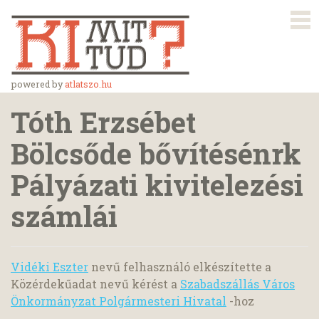
powered by
atlatszo.hu
Tóth Erzsébet
Bölcsőde bővítésénrk
Pályázati kivitelezési
számlái
Vidéki Eszter
nevű felhasználó elkészítette a
Közérdekűadat nevű kérést a
Szabadszállás Város
Önkormányzat Polgármesteri Hivatal
-hoz