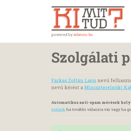
powered by
atlatszo.hu
Szolgálati 
Farkas Zoltán Lajos
nevű felhaszná
nevű kérést a
Miniszterelnöki Ka
Automatikus anti-spam mérések hel
velünk
ha további válaszra vár vagy ha go