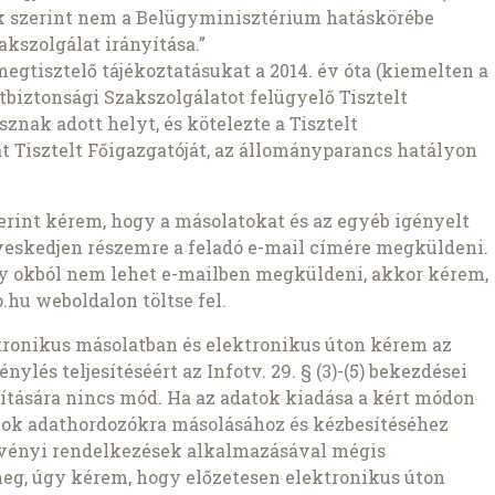
ak szerint nem a Belügyminisztérium hatáskörébe
kszolgálat irányítása.”
megtisztelő tájékoztatásukat a 2014. év óta (kiemelten a
etbiztonsági Szakszolgálatot felügyelő Tisztelt
znak adott helyt, és kötelezte a Tisztelt
 Tisztelt Főigazgatóját, az állományparancs hatályon
szerint kérem, hogy a másolatokat és az egyéb igényelt
veskedjen részemre a feladó e-mail címére megküldeni.
ly okból nem lehet e-mailben megküldeni, akkor kérem,
.hu weboldalon töltse fel.
ronikus másolatban és elektronikus úton kérem az
nylés teljesítéséért az Infotv. 29. § (3)-(5) bekezdései
pítására nincs mód. Ha az adatok kiadása a kért módon
atok adathordozókra másolásához és kézbesítéséhez
rvényi rendelkezések alkalmazásával mégis
meg, úgy kérem, hogy előzetesen elektronikus úton