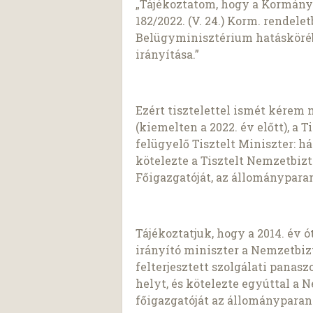
„Tájékoztatom, hogy a Kormány t
182/2022. (V. 24.) Korm. rendele
Belügyminisztérium hatásköréb
irányítása.”
Ezért tisztelettel ismét kérem 
(kiemelten a 2022. év előtt), a
felügyelő Tisztelt Miniszter: h
kötelezte a Tisztelt Nemzetbizt
Főigazgatóját, az állománypara
Tájékoztatjuk, hogy a 2014. év 
irányító miniszter a Nemzetbizt
felterjesztett szolgálati panas
helyt, és kötelezte egyúttal a
főigazgatóját az állományparan