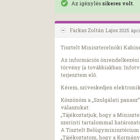
Az igénylés
sikeres volt
.
Farkas Zoltán Lajos
2025. ápri
Tisztelt Miniszterelnöki Kabine
Az információs önrendelkezési j
törvény (a továbbiakban: Infotv.
terjesztem elő.
Kérem, szíveskedjen elektroni
Köszönöm a „Szolgálati panasz”
válaszukat:
„Tájékoztatjuk, hogy a Miniszt
szerinti tartalommal határozato
A Tisztelt Belügyminisztérium 
„Tájékoztatom, hogy a Kormány t