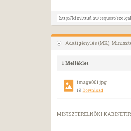
Adatigénylés (MK), Miniszt
1 Melléklet
image001.jpg
1K
Download
MINISZTERELNÖKI KABINETI