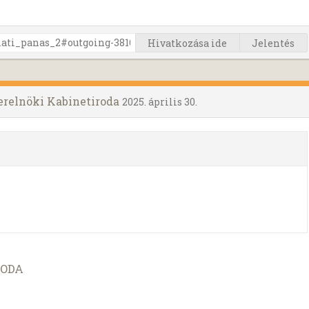
Hivatkozása ide
Jelentés
erelnöki Kabinetiroda
2025. április 30.
RODA