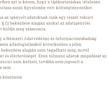
setben azt is kérem, hogy a tájékoztatásban tételesen
ámítása során figyelembe vett költségtényezőket.
ha az igényelt adatoknak csak egy részét tekinti
 § (1) bekezdése alapján azokat az adatigénylés
t küldje meg számomra.
gy a Nemzeti Adatvédelmi és Információszabadság
ámú állásfoglalásából következően a jelen
1b) bekezdése alapján nem tagadható meg, mivel
ét és elérhetőségét. Ezen túlmenő adatok megadását az
szerint nem kérheti, továbbá nem jogosult a
e sem.
is köszönöm.