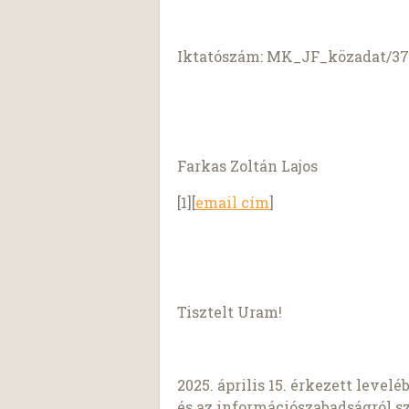
Iktatószám: MK_JF_közadat/37
Farkas Zoltán Lajos
[1][
email cím
]
Tisztelt Uram!
2025. április 15. érkezett level
és az információszabadságról szó