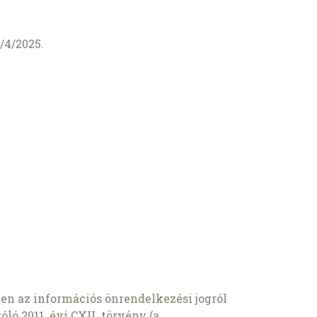
/4/2025.
ében az információs önrendelkezési jogról
ló 2011. évi CXII. törvény (a