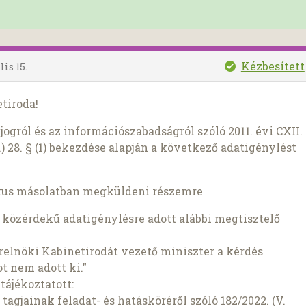
Kézbesített
lis 15.
tiroda!
ogról és az információszabadságról szóló 2011. évi CXII.
) 28. § (1) bekezdése alapján a következő adatigénylést
kus másolatban megküldeni részemre
 közérdekű adatigénylésre adott alábbi megtisztelő
erelnöki Kabinetirodát vezető miniszter a kérdés
t nem adott ki.”
tájékoztatott:
agjainak feladat- és hatásköréről szóló 182/2022. (V.