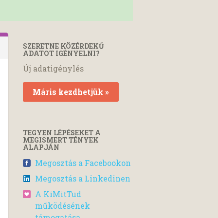
SZERETNE KÖZÉRDEKŰ
ADATOT IGÉNYELNI?
Új adatigénylés
Máris kezdhetjük »
TEGYEN LÉPÉSEKET A
MEGISMERT TÉNYEK
ALAPJÁN
Megosztás a Facebookon
Megosztás a Linkedinen
A KiMitTud
működésének
támogatása