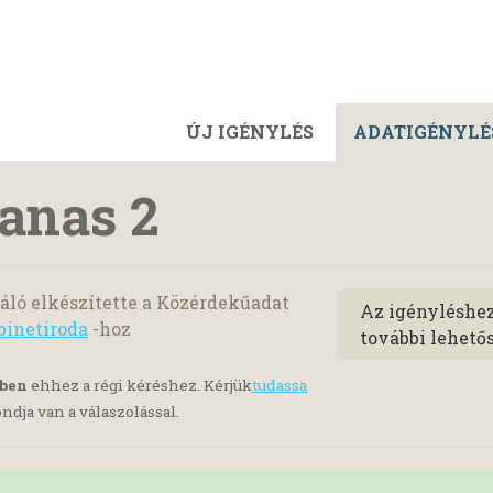
ÚJ IGÉNYLÉS
ADATIGÉNYLÉ
panas 2
ló elkészítette a Közérdekűadat
Az igényléshe
binetiroda
-hoz
további lehető
yben
ehhez a régi kéréshez. Kérjük
tudassa
ndja van a válaszolással.