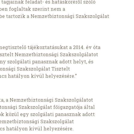
agjainak feladat- és hatásköréről szóló
tben foglaltak szerint nem a
e tartozik a Nemzetbiztonsági Szakszolgálat
megtisztelő tájékoztatásukat a 2014. év óta
 Tisztelt Nemzetbiztonsági Szakszolgálatot
ány szolgálati panasznak adott helyt, és
onsági Szakszolgálat Tisztelt
ncs hatályon kívül helyezésére.”
óta, a Nemzetbiztonsági Szakszolgálatot
onsági Szakszolgálat főigazgatója által
zok közül egy szolgálati panasznak adott
 Nemzetbiztonsági Szakszolgálat
cs hatályon kívül helyezésére.