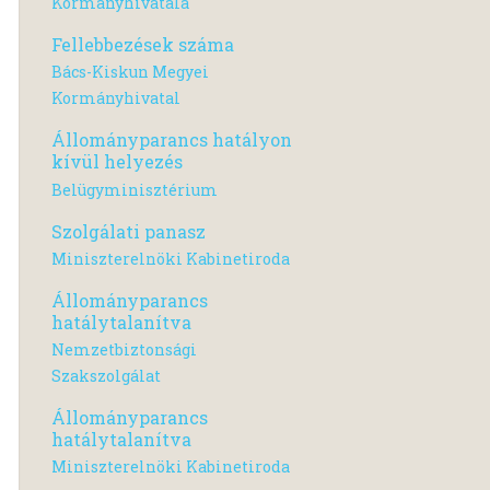
Kormányhivatala
Fellebbezések száma
Bács-Kiskun Megyei
Kormányhivatal
Állományparancs hatályon
kívül helyezés
Belügyminisztérium
Szolgálati panasz
Miniszterelnöki Kabinetiroda
Állományparancs
hatálytalanítva
Nemzetbiztonsági
Szakszolgálat
Állományparancs
hatálytalanítva
Miniszterelnöki Kabinetiroda