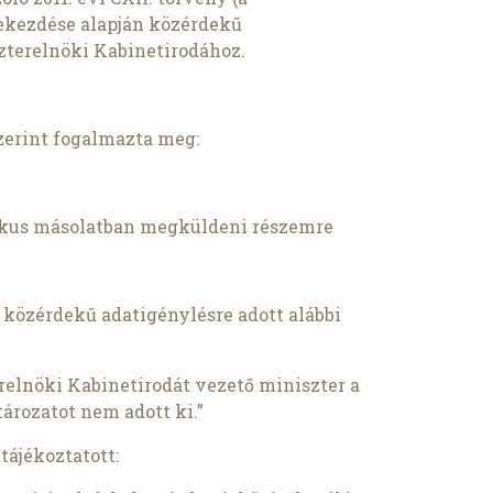
 bekezdése alapján közérdekű
szterelnöki Kabinetirodához.
zerint fogalmazta meg:
ikus másolatban megküldeni részemre
 közérdekű adatigénylésre adott alábbi
relnöki Kabinetirodát vezető miniszter a
ározatot nem adott ki.”
tájékoztatott: