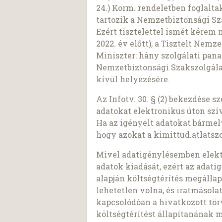
24.) Korm. rendeletben foglalt
tartozik a Nemzetbiztonsági Sza
Ezért tisztelettel ismét kérem 
2022. év előtt), a Tisztelt Nemz
Miniszter: hány szolgálati panas
Nemzetbiztonsági Szakszolgálat
kívül helyezésére.
Az Infotv. 30. § (2) bekezdése 
adatokat elektronikus úton szí
Ha az igényelt adatokat bárme
hogy azokat a kimittud.atlatszo
Mivel adatigénylésemben elekt
adatok kiadását, ezért az adatigé
alapján költségtérítés megálla
lehetetlen volna, és iratmásol
kapcsolódóan a hivatkozott tö
költségtérítést állapítanának 