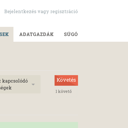
Bejelentkezés vagy regisztráció
SEK
ADATGAZDÁK
SÚGÓ
Követés
z kapcsolódó
ségek
1
követő