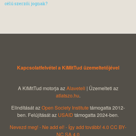
célú szerzői jognak?
Kapcsolatfelvétel a KiMitTud üzemeltetőjével
A KiMitTud motorja az
Alaveteli
| Üzemelteti az
atlatszo.hu
.
Elindítását az
Open Society Institute
támogatta 2012-
ben. Felújítását az
USAID
támogatta 2024-ben.
Nevezd meg! - Ne add el! - Így add tovább! 4.0 CC BY-
NC.SA 4.0