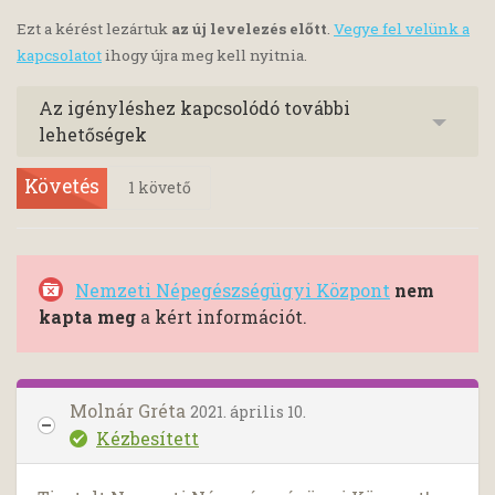
Ezt a kérést lezártuk
az új levelezés előtt
.
Vegye fel velünk a
kapcsolatot
ihogy újra meg kell nyitnia.
Az igényléshez kapcsolódó további
lehetőségek
Követés
1
követő
Nemzeti Népegészségügyi Központ
nem
kapta meg
a kért információt.
Molnár Gréta
2021. április 10.
Kézbesített