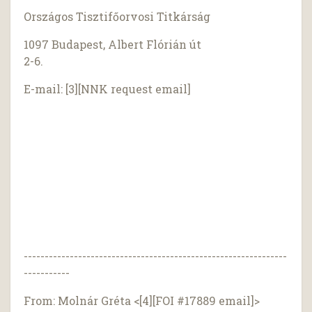
Országos Tisztifőorvosi Titkárság
1097 Budapest, Albert Flórián út
2-6.
E-mail: [3][NNK request email]
---------------------------------------------------------------
-----------
From: Molnár Gréta <[4][FOI #17889 email]>