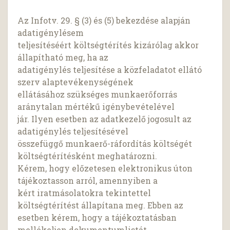
Az Infotv. 29. § (3) és (5) bekezdése alapján
adatigénylésem
teljesítéséért költségtérítés kizárólag akkor
állapítható meg, ha az
adatigénylés teljesítése a közfeladatot ellátó
szerv alaptevékenységének
ellátásához szükséges munkaerőforrás
aránytalan mértékű igénybevételével
jár. Ilyen esetben az adatkezelő jogosult az
adatigénylés teljesítésével
összefüggő munkaerő-ráfordítás költségét
költségtérítésként meghatározni.
Kérem, hogy előzetesen elektronikus úton
tájékoztasson arról, amennyiben a
kért iratmásolatokra tekintettel
költségtérítést állapítana meg. Ebben az
esetben kérem, hogy a tájékoztatásban
mellékeljen dokumentumlistát,