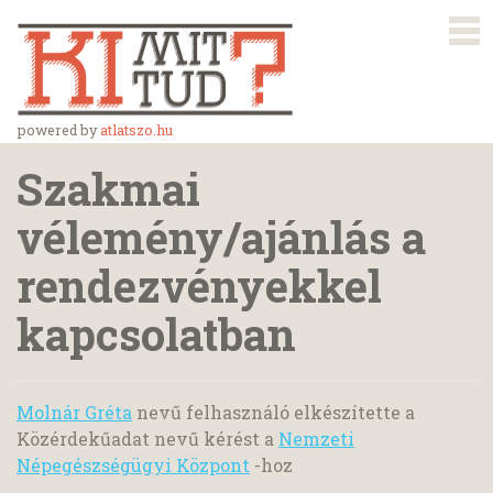
powered by
atlatszo.hu
Szakmai
vélemény/ajánlás a
rendezvényekkel
kapcsolatban
Molnár Gréta
nevű felhasználó elkészítette a
Közérdekűadat nevű kérést a
Nemzeti
Népegészségügyi Központ
-hoz