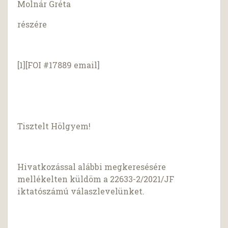
Molnár Gréta
részére
[1][FOI #17889 email]
Tisztelt Hölgyem!
Hivatkozással alábbi megkeresésére
mellékelten küldöm a 22633-2/2021/JF
iktatószámú válaszlevelünket.