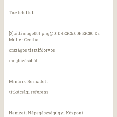
Tisztelettel:
[2]cid:
image001.png@01D4E3C6.00E53C80
Dr.
Müller Cecília
országos tisztifőorvos
megbízásából
Minárik Bernadett
titkársági referens
Nemzeti Népegészségügyi Központ