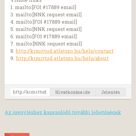
1. mailto:[FOI #17889 email]
3. mailto:[NNK request email]
4. mailto:[FOI #17889 email]
5. mailto:[NNK request email]
6. mailto:[FOI #17889 email]
7. mailto:[NNK request email]
8.
http://kimittud.atlatszo.hu/help/contact
9.
http://kimittud.atlatszo.hu/help/about
Hivatkozása ide
Jelentés
Az igényléshez kapcsolódó további lehetőségek