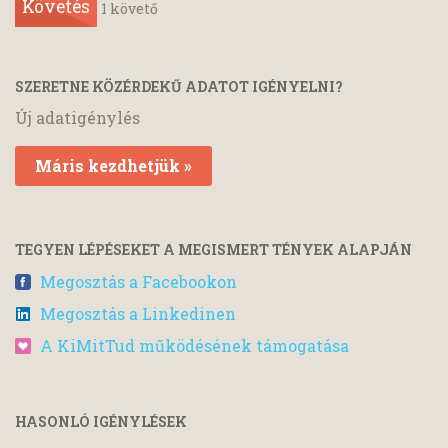
Követés
1
követő
SZERETNE KÖZÉRDEKŰ ADATOT IGÉNYELNI?
Új adatigénylés
Máris kezdhetjük »
TEGYEN LÉPÉSEKET A MEGISMERT TÉNYEK ALAPJÁN
Megosztás a Facebookon
Megosztás a Linkedinen
A KiMitTud működésének támogatása
HASONLÓ IGÉNYLÉSEK