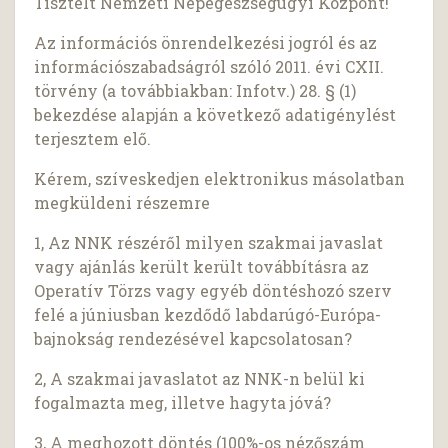
Tisztelt Nemzeti Népegészségügyi Központ!
Az információs önrendelkezési jogról és az
információszabadságról szóló 2011. évi CXII.
törvény (a továbbiakban: Infotv.) 28. § (1)
bekezdése alapján a következő adatigénylést
terjesztem elő.
Kérem, szíveskedjen elektronikus másolatban
megküldeni részemre
1, Az NNK részéről milyen szakmai javaslat
vagy ajánlás került került továbbításra az
Operatív Törzs vagy egyéb döntéshozó szerv
felé a júniusban kezdődő labdarúgó-Európa-
bajnokság rendezésével kapcsolatosan?
2, A szakmai javaslatot az NNK-n belül ki
fogalmazta meg, illetve hagyta jóvá?
3, A meghozott döntés (100%-os nézőszám