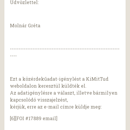
Üdvözlettel:
Molnár Gréta
---------------------------------------------------------------
----
Ezt a közérdekűadat-igénylést a KiMitTud
weboldalon keresztül küldték el.
Az adatigénylésre a választ, illetve bármilyen
kapcsolódó visszajelzést,
kérjük, erre az e-mail címre küldje meg:
[6][FOI #17889 email]