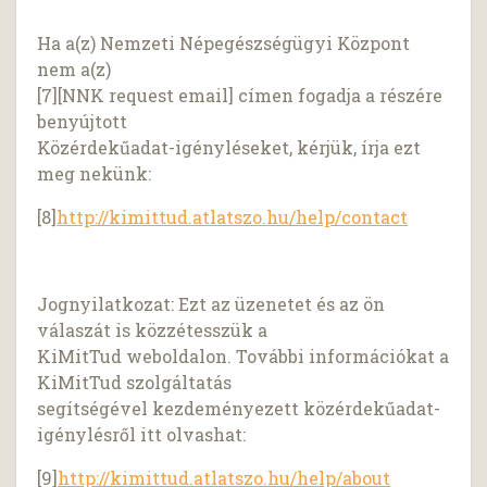
Ha a(z) Nemzeti Népegészségügyi Központ
nem a(z)
[7][NNK request email] címen fogadja a részére
benyújtott
Közérdekűadat-igényléseket, kérjük, írja ezt
meg nekünk:
[8]
http://kimittud.atlatszo.hu/help/contact
Jognyilatkozat: Ezt az üzenetet és az ön
válaszát is közzétesszük a
KiMitTud weboldalon. További információkat a
KiMitTud szolgáltatás
segítségével kezdeményezett közérdekűadat-
igénylésről itt olvashat:
[9]
http://kimittud.atlatszo.hu/help/about