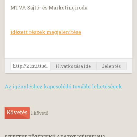
MTVA Sajtó- és Marketingiroda
idézett részek megjelenítése
Hivatkozása ide
Jelentés
Az igényléshez kapcsolódó további lehetőségek
Követés
1
követő
SZERETNE KÖZÉRDEKŰ ADATOT IGÉNYELNI?