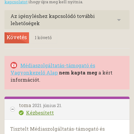
kapcsolatot
ihogy újra meg kell nyitnia.
Az igényléshez kapcsolódó további
lehetőségek
Követés
1
követő
Médiaszolgáltatás-támogató és
Vagyonkezelő Alap
nem kapta meg
a kért
információt.
toma
2021. június 21.
Kézbesített
Tisztelt Médiaszolgáltatás-támogató és