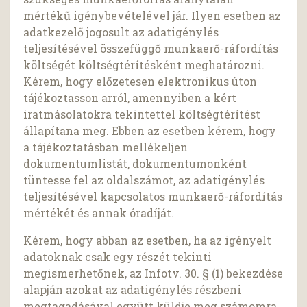
mértékű igénybevételével jár. Ilyen esetben az
adatkezelő jogosult az adatigénylés
teljesítésével összefüggő munkaerő-ráfordítás
költségét költségtérítésként meghatározni.
Kérem, hogy előzetesen elektronikus úton
tájékoztasson arról, amennyiben a kért
iratmásolatokra tekintettel költségtérítést
állapítana meg. Ebben az esetben kérem, hogy
a tájékoztatásban mellékeljen
dokumentumlistát, dokumentumonként
tüntesse fel az oldalszámot, az adatigénylés
teljesítésével kapcsolatos munkaerő-ráfordítás
mértékét és annak óradíját.
Kérem, hogy abban az esetben, ha az igényelt
adatoknak csak egy részét tekinti
megismerhetőnek, az Infotv. 30. § (1) bekezdése
alapján azokat az adatigénylés részbeni
megtagadásával együtt küldje meg számomra.