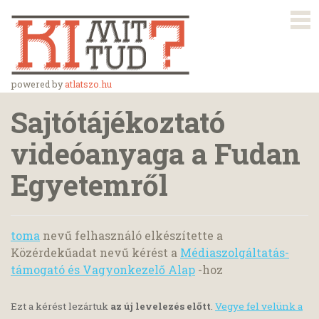
powered by
atlatszo.hu
Sajtótájékoztató
videóanyaga a Fudan
Egyetemről
toma
nevű felhasználó elkészítette a
Közérdekűadat nevű kérést a
Médiaszolgáltatás-
támogató és Vagyonkezelő Alap
-hoz
Ezt a kérést lezártuk
az új levelezés előtt
.
Vegye fel velünk a