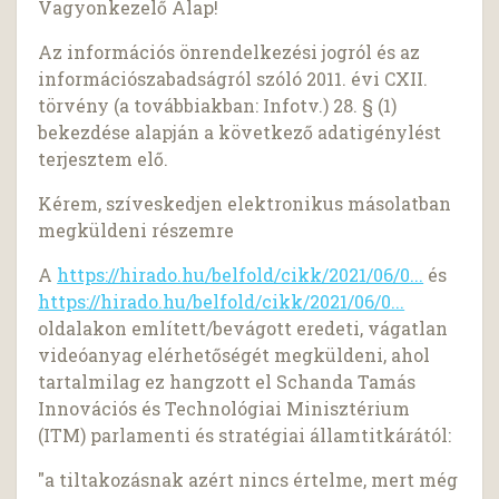
Vagyonkezelő Alap!
Az információs önrendelkezési jogról és az
információszabadságról szóló 2011. évi CXII.
törvény (a továbbiakban: Infotv.) 28. § (1)
bekezdése alapján a következő adatigénylést
terjesztem elő.
Kérem, szíveskedjen elektronikus másolatban
megküldeni részemre
A
https://hirado.hu/belfold/cikk/2021/06/0...
és
https://hirado.hu/belfold/cikk/2021/06/0...
oldalakon említett/bevágott eredeti, vágatlan
videóanyag elérhetőségét megküldeni, ahol
tartalmilag ez hangzott el Schanda Tamás
Innovációs és Technológiai Minisztérium
(ITM) parlamenti és stratégiai államtitkárától:
"a tiltakozásnak azért nincs értelme, mert még