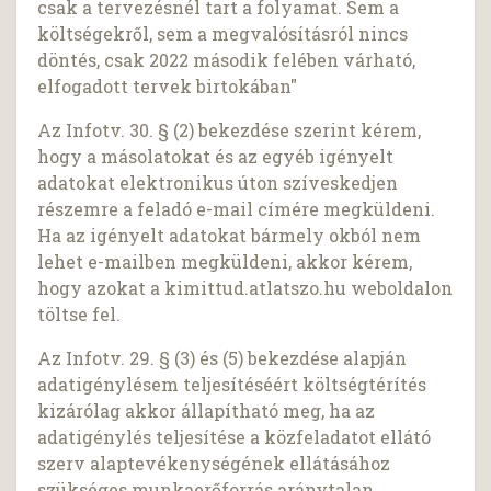
csak a tervezésnél tart a folyamat. Sem a
költségekről, sem a megvalósításról nincs
döntés, csak 2022 második felében várható,
elfogadott tervek birtokában"
Az Infotv. 30. § (2) bekezdése szerint kérem,
hogy a másolatokat és az egyéb igényelt
adatokat elektronikus úton szíveskedjen
részemre a feladó e-mail címére megküldeni.
Ha az igényelt adatokat bármely okból nem
lehet e-mailben megküldeni, akkor kérem,
hogy azokat a kimittud.atlatszo.hu weboldalon
töltse fel.
Az Infotv. 29. § (3) és (5) bekezdése alapján
adatigénylésem teljesítéséért költségtérítés
kizárólag akkor állapítható meg, ha az
adatigénylés teljesítése a közfeladatot ellátó
szerv alaptevékenységének ellátásához
szükséges munkaerőforrás aránytalan