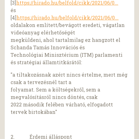
[3]
https://hirado.hu/belfold/cikk/2021/06/0...
és
[4]
https://hirado.hu/belfold/cikk/2021/06/0...
oldalakon említett/bevágott eredeti, vágatlan
videóanyag elérhetőségét
megküldeni, ahol tartalmilag ez hangzott el
Schanda Tamás Innovációs és
Technológiai Minisztérium (ITM) parlamenti
és stratégiai államtitkárától:
"a tiltakozásnak azért nincs értelme, mert még
csak a tervezésnél tart a
folyamat. Sem a költségekről, sem a
megvalósításról nincs döntés, csak
2022 második felében várható, elfogadott
tervek birtokában"
2. Érdemi álláspont