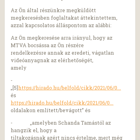
Az Ön által részünkre megküldött
megkeresésben foglaltakat áttekintettem,
azzal kapcsolatos álláspontom az alábbi:
Az Ön megkeresése arra irányul, hogy az
MTVA bocsássa az Ön részére
rendelkezésre annak az eredeti, vágatlan
videóanyagnak az elérhetőségét,
amely
-
„[5]
https://hirado.hu/belfold/cikk/2021/06/0...
és
https://hirado.hu/belfold/cikk/2021/06/0...
oldalakon említett/bevágott” és
- „amelyben Schanda Tamástól az
hangzik el, hogy a
tiltakozásnak azért nincs értelme, mert még