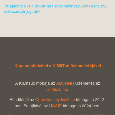
Tulajdonosa az oldalon található bármely kereskedelmi
célú szerzői jognak?
Kapcsolatfelvétel a KiMitTud üzemeltetőjével
A KiMitTud motorja az
Alaveteli
| Üzemelteti az
atlatszo.hu
.
Elindítását az
Open Society Institute
támogatta 2012-
ben. Felújítását az
USAID
támogatta 2024-ben.