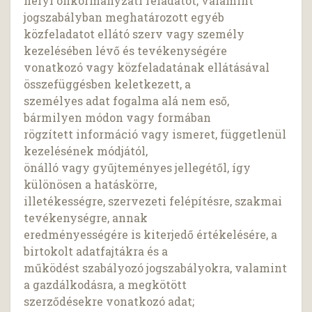
helyi önkormányzati feladatot, valamint
jogszabályban meghatározott egyéb
közfeladatot ellátó szerv vagy személy
kezelésében lévő és tevékenységére
vonatkozó vagy közfeladatának ellátásával
összefüggésben keletkezett, a
személyes adat fogalma alá nem eső,
bármilyen módon vagy formában
rögzített információ vagy ismeret, függetlenül
kezelésének módjától,
önálló vagy gyűjteményes jellegétől, így
különösen a hatáskörre,
illetékességre, szervezeti felépítésre, szakmai
tevékenységre, annak
eredményességére is kiterjedő értékelésére, a
birtokolt adatfajtákra és a
működést szabályozó jogszabályokra, valamint
a gazdálkodásra, a megkötött
szerződésekre vonatkozó adat;