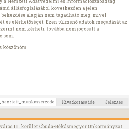
gy a Nemzeti Adatvédelmi és Információszabadság
ámú állásfoglalásából következően a jelen
1b) bekezdése alapján nem tagadható meg, mivel
ét és elérhetőségét. Ezen túlmenő adatok megadását az
szerint nem kérheti, továbbá nem jogosult a
e sem.
is köszönöm.
Hivatkozása ide
Jelentés
őváros III. kerület Óbuda-Békásmegyer Önkormányzat