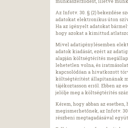
munkaszerződést, illetve munk
Az Infotv. 30. § (2) bekezdése 
adatokat elektronikus úton szí
Ha az igényelt adatokat bárme
hogy azokat a kimittud.atlatszo
Mivel adatigénylésemben elekt
adatok kiadását, ezért az adatigé
alapján költségtérítés megálla
lehetetlen volna, és iratmásol
kapcsolódóan a hivatkozott tö
költségtérítést állapítanának 
tájékoztasson erről. Ebben az e
jelölje meg a költségtérítés sz
Kérem, hogy abban az esetben, 
megismerhetőnek, az Infotv. 30.
részbeni megtagadásával együt