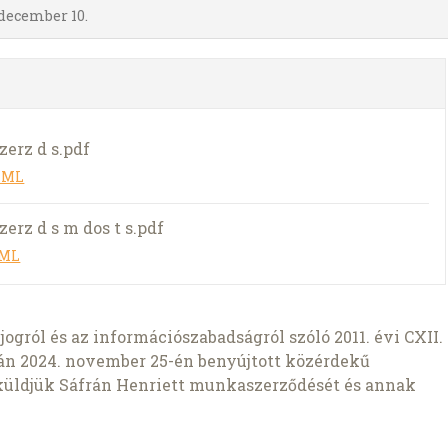
 december 10.
zerz d s.pdf
TML
erz d s m dos t s.pdf
TML
ogról és az információszabadságról szóló 2011. évi CXII.
pján 2024. november 25-én benyújtott közérdekű
küldjük Sáfrán Henriett munkaszerződését és annak