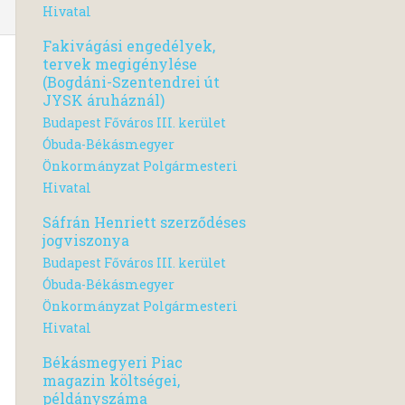
Hivatal
Fakivágási engedélyek,
tervek megigénylése
(Bogdáni-Szentendrei út
JYSK áruháznál)
Budapest Főváros III. kerület
Óbuda-Békásmegyer
Önkormányzat Polgármesteri
Hivatal
Sáfrán Henriett szerződéses
jogviszonya
Budapest Főváros III. kerület
Óbuda-Békásmegyer
Önkormányzat Polgármesteri
Hivatal
Békásmegyeri Piac
magazin költségei,
példányszáma