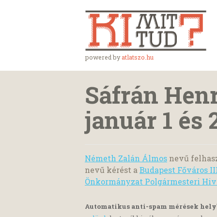
powered by
atlatszo.hu
Sáfrán Hen
január 1 és
Németh Zalán Álmos
nevű felhasz
nevű kérést a
Budapest Főváros I
Önkormányzat Polgármesteri Hiv
Automatikus anti-spam mérések hel