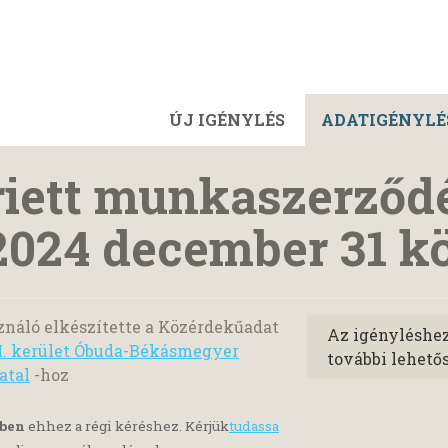
ÚJ IGÉNYLÉS
ADATIGÉNYLÉ
riett munkaszerződ
 2024 december 31 k
náló elkészítette a Közérdekűadat
Az igényléshe
II. kerület Óbuda-Békásmegyer
további lehető
atal
-hoz
yben
ehhez a régi kéréshez. Kérjük
tudassa