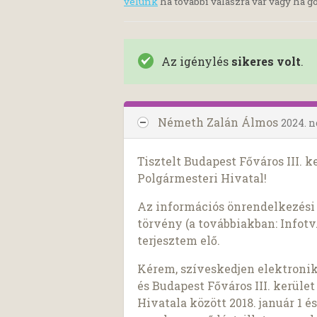
velünk
ha további válaszra vár vagy ha go
Az igénylés
sikeres volt
.
Németh Zalán Álmos
2024. 
Tisztelt Budapest Főváros III
Polgármesteri Hivatal!
Az információs önrendelkezési j
törvény (a továbbiakban: Infotv.
terjesztem elő.
Kérem, szíveskedjen elektroni
és Budapest Főváros III. kerü
Hivatala között 2018. január 1 