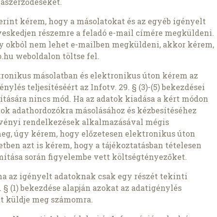
aszerződéseket.
szerint kérem, hogy a másolatokat és az egyéb igényelt
veskedjen részemre a feladó e-mail címére megküldeni.
ly okból nem lehet e-mailben megküldeni, akkor kérem,
.hu weboldalon töltse fel.
ronikus másolatban és elektronikus úton kérem az
nylés teljesítéséért az Infotv. 29. § (3)-(5) bekezdései
pítására nincs mód. Ha az adatok kiadása a kért módon
atok adathordozókra másolásához és kézbesítéséhez
rvényi rendelkezések alkalmazásával mégis
meg, úgy kérem, hogy előzetesen elektronikus úton
setben azt is kérem, hogy a tájékoztatásban tételesen
ámítása során figyelembe vett költségtényezőket.
ha az igényelt adatoknak csak egy részét tekinti
 § (1) bekezdése alapján azokat az adatigénylés
t küldje meg számomra.