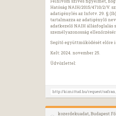
Felhívom szíves figyelmét, ho
Hatóság NAIH/2015/4710/2/V. sz
adatigénylés az Infotv. 29. § (
tartalmazza az adatigénylő nev
adatkezelő NAIH állásfoglalás 
személyazonosság ellenőrzésér
Segítő együttműködését előre 
Kelt: 2024. november 25.
Üdvözlettel:
kozerdekuadat, Budapest F