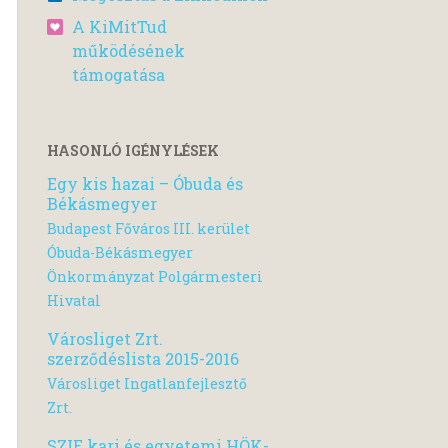
A KiMitTud
működésének
támogatása
HASONLÓ IGÉNYLÉSEK
Egy kis hazai – Óbuda és
Békásmegyer
Budapest Főváros III. kerület
Óbuda-Békásmegyer
Önkormányzat Polgármesteri
Hivatal
Városliget Zrt.
szerződéslista 2015-2016
Városliget Ingatlanfejlesztő
Zrt.
SZIE kari és egyetemi HÖK-