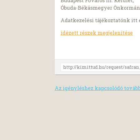
Budapest Főváros III. Kerület,
Óbuda-Békásmegyer Önkormán
Adatkezelési tájékoztatónk itt 
idézett részek megjelenítése
Az igényléshez kapcsolódó továb