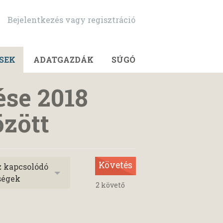
Bejelentkezés vagy regisztráció
SEK
ADATGAZDÁK
SÚGÓ
ése 2018
özött
Követés
z kapcsolódó
ségek
2
követő