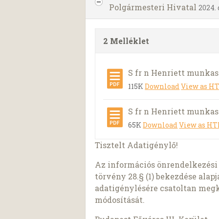
Polgármesteri Hivatal
2024.
2 Melléklet
S fr n Henriett munkas
115K
Download
View as H
S fr n Henriett munkasz
65K
Download
View as H
Tisztelt Adatigénylő!
Az információs önrendelkezési j
törvény 28.§ (1) bekezdése ala
adatigénylésére csatoltan meg
módosítását.