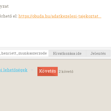
yzat
érhető el:
https://obuda.hu/adatkezelesi-tajekoztat...
Hivatkozása ide
Jelentés
bi lehetőségek
Követés
2
követő