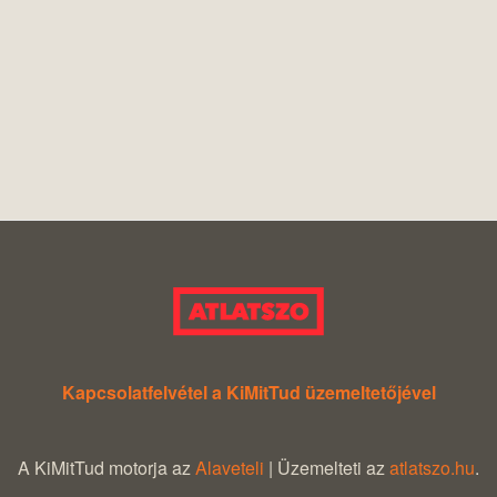
Kapcsolatfelvétel a KiMitTud üzemeltetőjével
A KiMitTud motorja az
Alaveteli
| Üzemelteti az
atlatszo.hu
.