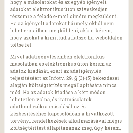
hogy a másolatokat és az egyéb igényelt
adatokat elektronikus úton szíveskedjen
részemre a feladó e-mail címére megküldeni.
Ha az igényelt adatokat bármely okból nem
lehet e-mailben megküldeni, akkor kérem,
hogy azokat a kimittud.atlatszo.hu weboldalon
töltse fel.
Mivel adatigénylésemben elektronikus
másolatban és elektronikus úton kérem az
adatok kiadását, ezért az adatigénylés
teljesítéséért az Infotv. 29. § (3)-(5) bekezdései
alapján költségtérítés megállapítására nincs
mód. Ha az adatok kiadása a kért módon
lehetetlen volna, és iratmásolatok
adathordozókra másolásához és
kézbesítéséhez kapcsolódóan a hivatkozott
törvényi rendelkezések alkalmazásával mégis
költségtérítést állapítanának meg, úgy kérem,