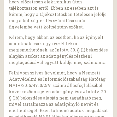
hogy előzetesen elektronikus úton
tájékoztasson erről. Ebben az esetben azt is
kérem, hogy a tájékoztatásban tételesen jelölje
meg a költségtérítés számítása során
figyelembe vett költségtényezőket.
Kérem, hogy abban az esetben, ha az igényelt
adatoknak csak egy részét tekinti
megismerhetőnek, az Infotv. 30. § (1) bekezdése
alapján azokat az adatigénylés részbeni
megtagadásával együtt küldje meg számomra.
Felhívom szíves figyelmét, hogy a Nemzeti
Adatvédelmi és Információszabadság Hatóság
NAIH/2015/4710/2/V. számú állásfoglalásából
következően a jelen adatigénylés az Infotv. 29.
§ (1b) bekezdése alapján nem tagadható meg,
mivel tartalmazza az adatigénylő nevét és
elérhetőségét. Ezen túlmenő adatok megadását
az adatkezelő NAIH állásfoglalás szerint nem