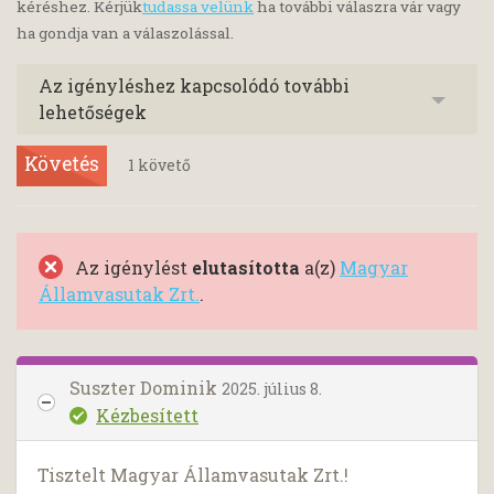
kéréshez. Kérjük
tudassa velünk
ha további válaszra vár vagy
ha gondja van a válaszolással.
Az igényléshez kapcsolódó további
lehetőségek
Követés
1
követő
Az igénylést
elutasította
a(z)
Magyar
Államvasutak Zrt.
.
Suszter Dominik
2025. július 8.
Kézbesített
Tisztelt Magyar Államvasutak Zrt.!