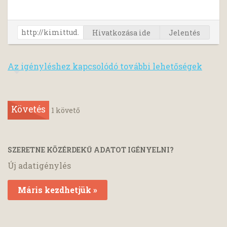
Hivatkozása ide
Jelentés
Az igényléshez kapcsolódó további lehetőségek
Követés
1
követő
SZERETNE KÖZÉRDEKŰ ADATOT IGÉNYELNI?
Új adatigénylés
Máris kezdhetjük »