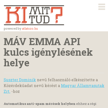
powered by
atlatszo.hu
MÁV EMMA API
kulcs igénylésének
helye
Suszter Dominik
nevű felhasználó elkészítette a
Közérdekűadat nevű kérést a
Magyar Államvasutak
Zrt.
-hoz
Automatikus anti-spam mérések helyben
ehhez a régi