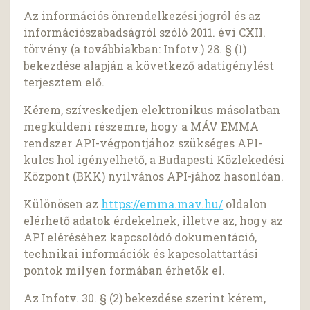
Az információs önrendelkezési jogról és az
információszabadságról szóló 2011. évi CXII.
törvény (a továbbiakban: Infotv.) 28. § (1)
bekezdése alapján a következő adatigénylést
terjesztem elő.
Kérem, szíveskedjen elektronikus másolatban
megküldeni részemre, hogy a MÁV EMMA
rendszer API-végpontjához szükséges API-
kulcs hol igényelhető, a Budapesti Közlekedési
Központ (BKK) nyilvános API-jához hasonlóan.
Különösen az
https://emma.mav.hu/
oldalon
elérhető adatok érdekelnek, illetve az, hogy az
API eléréséhez kapcsolódó dokumentáció,
technikai információk és kapcsolattartási
pontok milyen formában érhetők el.
Az Infotv. 30. § (2) bekezdése szerint kérem,