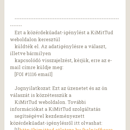
------------------------------------------------------------
-------
Ezt a közérdekűadat-igénylést a KiMitTud
weboldalon keresztül
küldték el. Az adatigénylésre a választ,
illetve bármilyen
kapcsolódó visszajelzést, kérjük, erre az e-
mail címre küldje meg:
[FOI #1116 email]
Jognyilatkozat: Ezt az üzenetet és az ön
válaszát is közzétesszük a
KiMitTud weboldalon. További
információkat a KiMitTud szolgáltatás
segítségével kezdeményezett
közérdekűadat-igénylésről itt olvashat:
[1]
http://kimittud.atlatszo.hu/help/officers