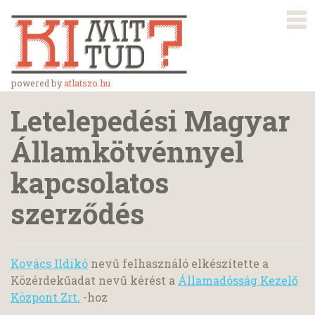
powered by
atlatszo.hu
Letelepedési Magyar
Államkötvénnyel
kapcsolatos
szerződés
Kovács Ildikó
nevű felhasználó elkészítette a
Közérdekűadat nevű kérést a
Államadósság Kezelő
Központ Zrt.
-hoz