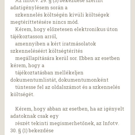
Az Infotv. 29. § (3) bekezdése szerint
adatigénylésem során a
szkennelés költségén kívüli költségek
megtéríttetésére nincs mód.
Kérem, hogy előzetesen elektronikus úton
tájékoztasson arról,
amennyiben a kért iratmásolatok
szkenneléséért költségtérítés
megállapítására kerül sor. Ebben az esetben
kérem, hogy a
tájékoztatásban mellékeljen
dokumentumlistát, dokumentumonként
tüntesse fel az oldalszámot és a szkennelés
költségét.
Kérem, hogy abban az esetben, ha az igényelt
adatoknak csak egy
részét tekinti megismerhetőnek, az Infotv.
30. § (1) bekezdése