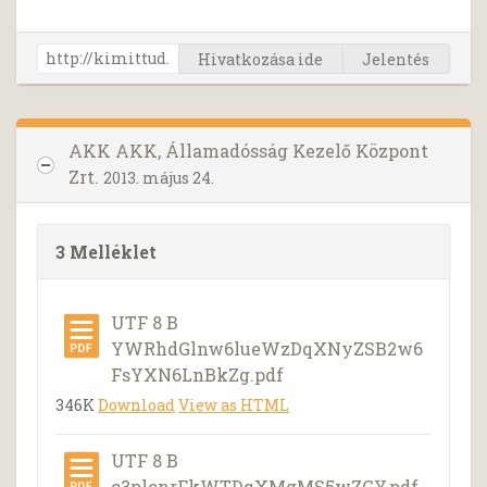
Hivatkozása ide
Jelentés
AKK AKK, Államadósság Kezelő Központ
Zrt.
2013. május 24.
3 Melléklet
UTF 8 B
YWRhdGlnw6lueWzDqXNyZSB2w6
FsYXN6LnBkZg.pdf
346K
Download
View as HTML
UTF 8 B
c3plcnrFkWTDqXMgMS5wZGY.pdf