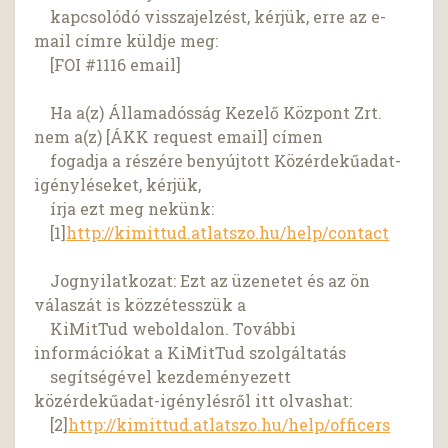
kapcsolódó visszajelzést, kérjük, erre az e-
mail címre küldje meg:
[FOI #1116 email]
Ha a(z) Államadósság Kezelő Központ Zrt.
nem a(z) [ÁKK request email] címen
fogadja a részére benyújtott Közérdekűadat-
igényléseket, kérjük,
írja ezt meg nekünk:
[1]
http://kimittud.atlatszo.hu/help/contact
Jognyilatkozat: Ezt az üzenetet és az ön
válaszát is közzétesszük a
KiMitTud weboldalon. További
információkat a KiMitTud szolgáltatás
segítségével kezdeményezett
közérdekűadat-igénylésről itt olvashat:
[2]
http://kimittud.atlatszo.hu/help/officers