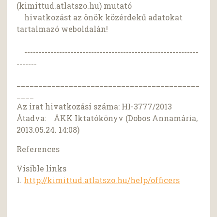
(kimittud.atlatszo.hu) mutató
hivatkozást az önök közérdekű adatokat
tartalmazó weboldalán!
------------------------------------------------------------
-------
__________________________________________
____
Az irat hivatkozási száma: HI-3777/2013
Átadva: ÁKK Iktatókönyv (Dobos Annamária,
2013.05.24. 14:08)
References
Visible links
1.
http://kimittud.atlatszo.hu/help/officers