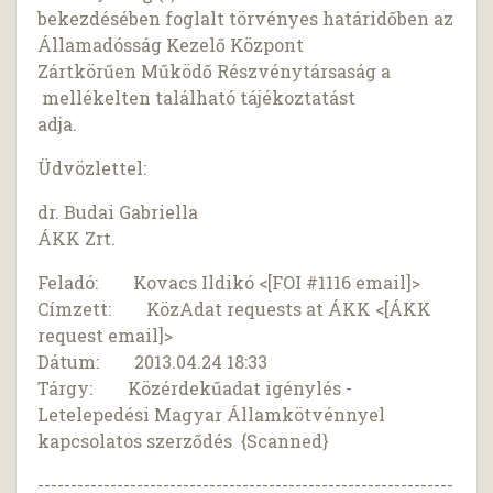
bekezdésében foglalt törvényes határidőben az
Államadósság Kezelő Központ
Zártkörűen Működő Részvénytársaság a
mellékelten található tájékoztatást
adja.
Üdvözlettel:
dr. Budai Gabriella
ÁKK Zrt.
Feladó: Kovacs Ildikó <[FOI #1116 email]>
Címzett: KözAdat requests at ÁKK <[ÁKK
request email]>
Dátum: 2013.04.24 18:33
Tárgy: Közérdekűadat igénylés -
Letelepedési Magyar Államkötvénnyel
kapcsolatos szerződés {Scanned}
---------------------------------------------------------------