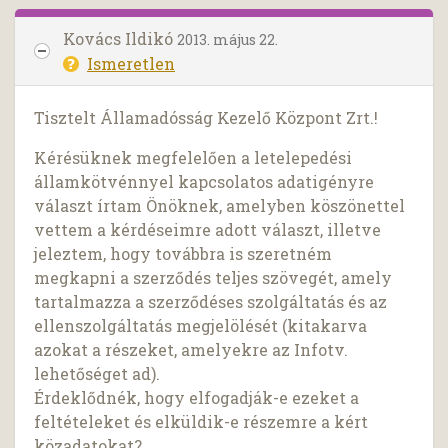
Kovács Ildikó
2013. május 22.
Ismeretlen
Tisztelt Államadósság Kezelő Központ Zrt.!
Kérésüknek megfelelően a letelepedési
államkötvénnyel kapcsolatos adatigényre
választ írtam Önöknek, amelyben köszönettel
vettem a kérdéseimre adott választ, illetve
jeleztem, hogy továbbra is szeretném
megkapni a szerződés teljes szövegét, amely
tartalmazza a szerződéses szolgáltatás és az
ellenszolgáltatás megjelölését (kitakarva
azokat a részeket, amelyekre az Infotv.
lehetőséget ad).
Érdeklődnék, hogy elfogadják-e ezeket a
feltételeket és elküldik-e részemre a kért
közadatokat?