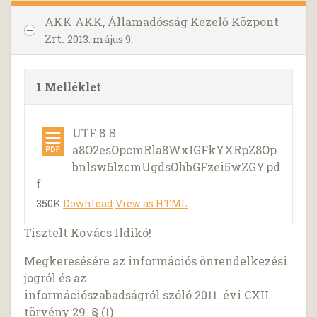
AKK AKK, Államadósság Kezelő Központ
Zrt.
2013. május 9.
1 Melléklet
UTF 8 B
a8O2esOpcmRla8WxIGFkYXRpZ8Op
bnlsw6lzcmUgdsOhbGFzei5wZGY.pd
f
350K
Download
View as HTML
Tisztelt Kovács Ildikó!
Megkeresésére az információs önrendelkezési
jogról és az
információszabadságról szóló 2011. évi CXII.
törvény 29. § (1)