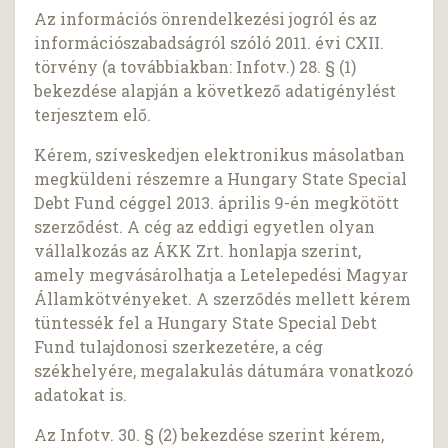
Az információs önrendelkezési jogról és az
információszabadságról szóló 2011. évi CXII.
törvény (a továbbiakban: Infotv.) 28. § (1)
bekezdése alapján a következő adatigénylést
terjesztem elő.
Kérem, szíveskedjen elektronikus másolatban
megküldeni részemre a Hungary State Special
Debt Fund céggel 2013. április 9-én megkötött
szerződést. A cég az eddigi egyetlen olyan
vállalkozás az ÁKK Zrt. honlapja szerint,
amely megvásárolhatja a Letelepedési Magyar
Államkötvényeket. A szerződés mellett kérem
tüntessék fel a Hungary State Special Debt
Fund tulajdonosi szerkezetére, a cég
székhelyére, megalakulás dátumára vonatkozó
adatokat is.
Az Infotv. 30. § (2) bekezdése szerint kérem,