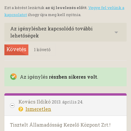
Ezt a kérést lezártuk
az új levelezés előtt
.
Vegye fel velünk a
kapcsolatot
ihogy újra meg kell nyitnia.
Az igényléshez kapcsolódó további
lehetőségek
Követés
1
követő
Az igénylés
részben sikeres volt
.
Kovács Ildikó
2013. április 24.
Ismeretlen
Tisztelt Államadósság Kezelő Központ Zrt.!