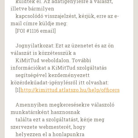
küldték el. Az adatigénylésre a választ,
illetve bármilyen
kapcsolódó visszajelzést, kérjük, erre az e-
mail címre küldje meg:
[FOI #1116 email]
Jognyilatkozat: Ezt az üzenetet és az ön
válaszát is közzétesszük a
KiMitTud weboldalon. További
információkat a KiMitTud szolgáltatás
segítségével kezdeményezett
közérdekűadat-igénylésről itt olvashat:
[1]
http://kimittud.atlatszo.hu/help/officers
Amennyiben megkeresésekre válaszoló
munkatársként hasznosnak
találta ezt a szolgáltatást, kérje meg
szervezete webmesterét, hogy
helyezzen el a honlapunkra