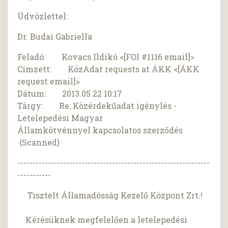
Üdvözlettel:
Dr. Budai Gabriella
Feladó: Kovacs Ildikó <[FOI #1116 email]>
Címzett: KözAdat requests at ÁKK <[ÁKK
request email]>
Dátum: 2013.05.22 10:17
Tárgy: Re: Közérdekűadat igénylés -
Letelepedési Magyar
Államkötvénnyel kapcsolatos szerződés
{Scanned}
---------------------------------------------------------------
-----------
Tisztelt Államadósság Kezelő Központ Zrt.!
Kérésüknek megfelelően a letelepedési