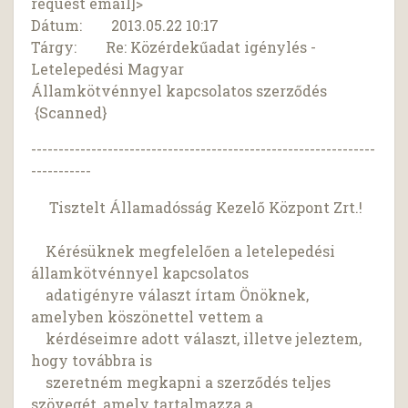
request email]>
Dátum: 2013.05.22 10:17
Tárgy: Re: Közérdekűadat igénylés -
Letelepedési Magyar
Államkötvénnyel kapcsolatos szerződés
{Scanned}
---------------------------------------------------------------
-----------
Tisztelt Államadósság Kezelő Központ Zrt.!
Kérésüknek megfelelően a letelepedési
államkötvénnyel kapcsolatos
adatigényre választ írtam Önöknek,
amelyben köszönettel vettem a
kérdéseimre adott választ, illetve jeleztem,
hogy továbbra is
szeretném megkapni a szerződés teljes
szövegét, amely tartalmazza a