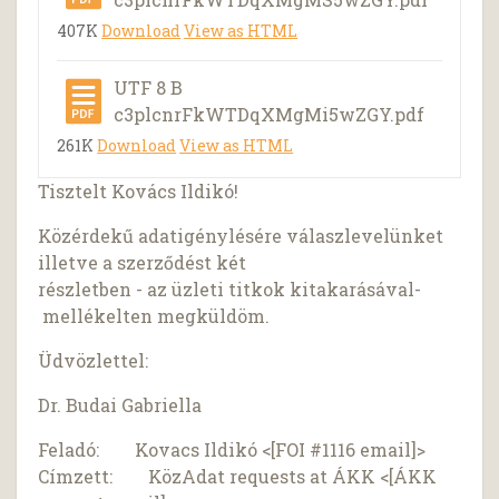
407K
Download
View as HTML
UTF 8 B
c3plcnrFkWTDqXMgMi5wZGY.pdf
261K
Download
View as HTML
Tisztelt Kovács Ildikó!
Közérdekű adatigénylésére válaszlevelünket
illetve a szerződést két
részletben - az üzleti titkok kitakarásával-
mellékelten megküldöm.
Üdvözlettel:
Dr. Budai Gabriella
Feladó: Kovacs Ildikó <[FOI #1116 email]>
Címzett: KözAdat requests at ÁKK <[ÁKK