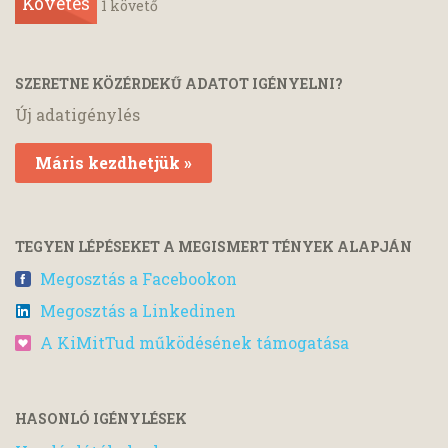
Követés
1
követő
SZERETNE KÖZÉRDEKŰ ADATOT IGÉNYELNI?
Új adatigénylés
Máris kezdhetjük »
TEGYEN LÉPÉSEKET A MEGISMERT TÉNYEK ALAPJÁN
Megosztás a Facebookon
Megosztás a Linkedinen
A KiMitTud működésének támogatása
HASONLÓ IGÉNYLÉSEK