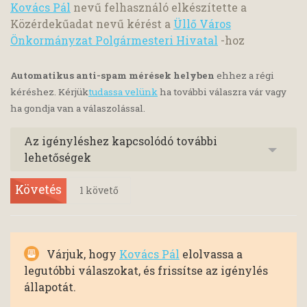
Kovács Pál
nevű felhasználó elkészítette a
Közérdekűadat nevű kérést a
Üllő Város
Önkormányzat Polgármesteri Hivatal
-hoz
Automatikus anti-spam mérések helyben
ehhez a régi
kéréshez. Kérjük
tudassa velünk
ha további válaszra vár vagy
ha gondja van a válaszolással.
Az igényléshez kapcsolódó további
lehetőségek
Követés
1
követő
Várjuk, hogy
Kovács Pál
elolvassa a
legutóbbi válaszokat, és frissítse az igénylés
állapotát.