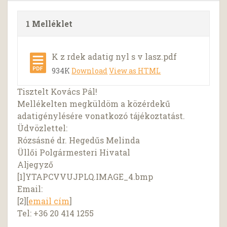
1 Melléklet
K z rdek adatig nyl s v lasz.pdf
934K
Download
View as HTML
Tisztelt Kovács Pál!
Mellékelten megküldöm a közérdekű
adatigénylésére vonatkozó tájékoztatást.
Üdvözlettel:
Rózsásné dr. Hegedűs Melinda
Üllői Polgármesteri Hivatal
Aljegyző
[1]YTAPCVVUJPLQ.IMAGE_4.bmp
Email:
[2][
email cím
]
Tel: +36 20 414 1255