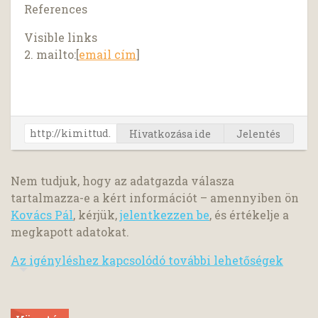
References
Visible links
2. mailto:[
email cím
]
Hivatkozása ide
Jelentés
Nem tudjuk, hogy az adatgazda válasza
tartalmazza-e a kért információt – amennyiben ön
Kovács Pál
, kérjük,
jelentkezzen be
, és értékelje a
megkapott adatokat.
Az igényléshez kapcsolódó további lehetőségek