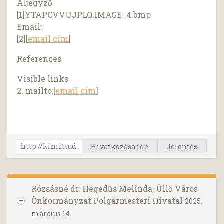
Aljegyző
[1]YTAPCVVUJPLQ.IMAGE_4.bmp
Email:
[2][
email cím
]
References
Visible links
2. mailto:[
email cím
]
Hivatkozása ide
Jelentés
Rózsásné dr. Hegedűs Melinda, Üllő Város
Önkormányzat Polgármesteri Hivatal
2025.
március 14.