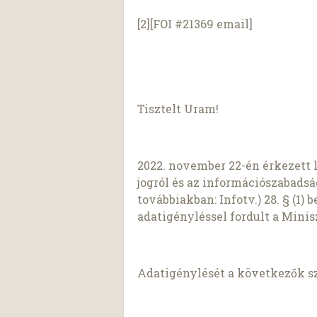
[2][FOI #21369 email]
Tisztelt Uram!
2022. november 22-én érkezett 
jogról és az információszabadság
továbbiakban: Infotv.) 28. § (1)
adatigényléssel fordult a Mini
Adatigénylését a következők s