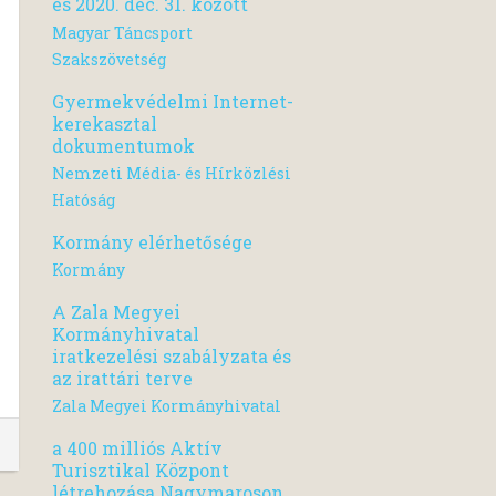
és 2020. dec. 31. között
Magyar Táncsport
Szakszövetség
Gyermekvédelmi Internet-
kerekasztal
dokumentumok
Nemzeti Média- és Hírközlési
Hatóság
Kormány elérhetősége
Kormány
A Zala Megyei
Kormányhivatal
iratkezelési szabályzata és
az irattári terve
Zala Megyei Kormányhivatal
a 400 milliós Aktív
Turisztikal Központ
létrehozása Nagymaroson