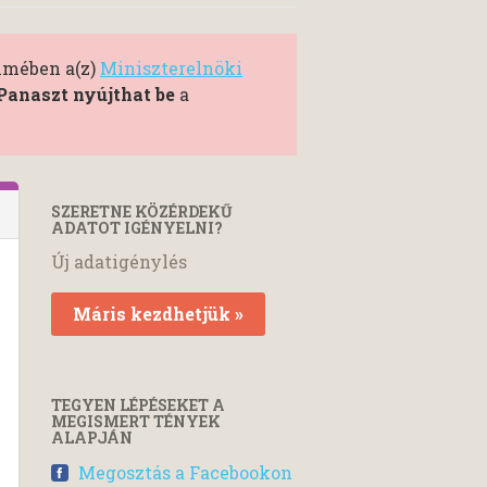
elmében a(z)
Miniszterelnöki
Panaszt nyújthat be
a
SZERETNE KÖZÉRDEKŰ
ADATOT IGÉNYELNI?
Új adatigénylés
Máris kezdhetjük »
TEGYEN LÉPÉSEKET A
MEGISMERT TÉNYEK
ALAPJÁN
Megosztás a Facebookon