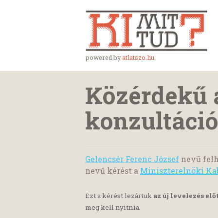
powered by
atlatszo.hu
Közérdekű 
konzultáci
Gelencsér Ferenc József
nevű felh
nevű kérést a
Miniszterelnöki Ka
Ezt a kérést lezártuk
az új levelezés elő
meg kell nyitnia.