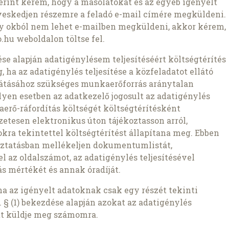
szerint kérem, hogy a másolatokat és az egyéb igényelt
veskedjen részemre a feladó e-mail címére megküldeni.
ly okból nem lehet e-mailben megküldeni, akkor kérem,
.hu weboldalon töltse fel.
zdése alapján adatigénylésem teljesítéséért költségtérítés
 ha az adatigénylés teljesítése a közfeladatot ellátó
átásához szükséges munkaerőforrás aránytalan
lyen esetben az adatkezelő jogosult az adatigénylés
aerő-ráfordítás költségét költségtérítésként
etesen elektronikus úton tájékoztasson arról,
kra tekintettel költségtérítést állapítana meg. Ebben
oztatásban mellékeljen dokumentumlistát,
az oldalszámot, az adatigénylés teljesítésével
s mértékét és annak óradíját.
ha az igényelt adatoknak csak egy részét tekinti
 § (1) bekezdése alapján azokat az adatigénylés
t küldje meg számomra.