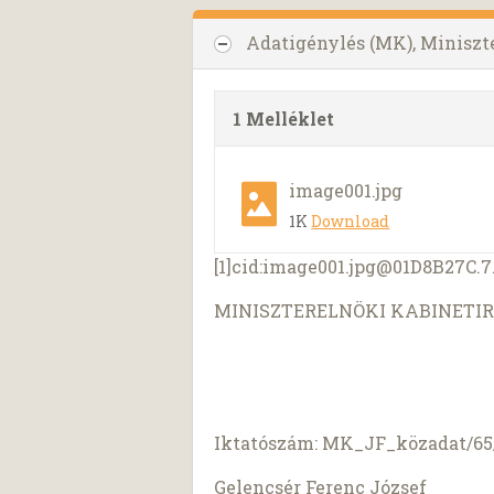
Adatigénylés (MK), Miniszt
1 Melléklet
image001.jpg
1K
Download
[1]cid:
image001.jpg@01D8B27C.
MINISZTERELNÖKI KABINETI
Iktatószám: MK_JF_közadat/65/
Gelencsér Ferenc József