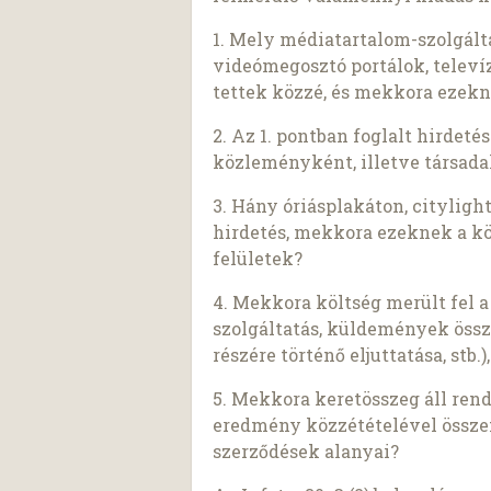
1. Mely médiatartalom-szolgálta
videómegosztó portálok, televíz
tettek közzé, és mekkora ezekn
2. Az 1. pontban foglalt hirdet
közleményként, illetve társad
3. Hány óriásplakáton, cityligh
hirdetés, mekkora ezeknek a köl
felületek?
4. Mekkora költség merült fel 
szolgáltatás, küldemények össze
részére történő eljuttatása, stb
5. Mekkora keretösszeg áll ren
eredmény közzétételével összefü
szerződések alanyai?