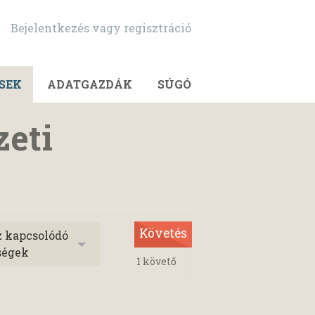
Bejelentkezés vagy regisztráció
SEK
ADATGAZDÁK
SÚGÓ
zeti
Követés
z kapcsolódó
ségek
1
követő