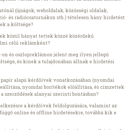
tónál (újságok, weboldalak, közösségi oldalak,
ió- és rádiócsatornákon stb.) tételesen hány hirdetést
ek a költsége?
ések közül hányat tettek közzé közérdekű
almi célú reklámként?
t-on és oszlopreklámon jelent meg ilyen jellegű
tsége, és kinek a tulajdonában állnak e hirdetési
a papír alapú kérdőívek vonatkozásában (nyomdai
állítása, nyomdai borítékok előállítása, és címzettek
.), a szerződések alanyai szerinti bontásban?
delkezésre a kérdőívek feldolgozására, valamint az
ggő online és offline hirdetésekre, továbbá kik e