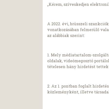
„Kérem, szíveskedjen elektron
A 2022. évi, brüsszeli szankci
vonatkozásában felmerülő val
az alábbiak szerint:
1. Mely médiatartalom-szolgált
oldalak, videómegosztó portálok
tételesen hány hirdetést tette
2. Az 1. pontban foglalt hirdet
közleményként, illetve társad