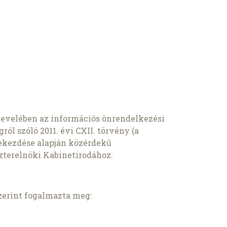
levelében az információs önrendelkezési
ról szóló 2011. évi CXII. törvény (a
 bekezdése alapján közérdekű
szterelnöki Kabinetirodához.
zerint fogalmazta meg: