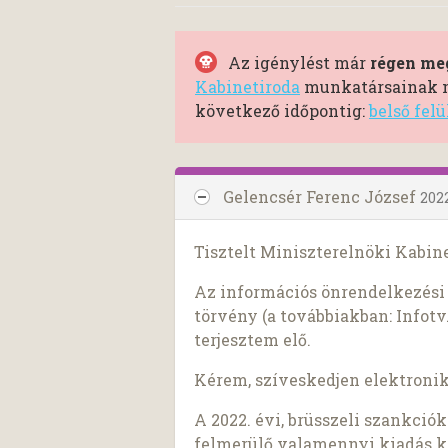
Az igénylést már
régen meg
Kabinetiroda
munkatársainak má
következő időpontig:
belső fel
Gelencsér Ferenc József
202
Tisztelt Miniszterelnöki Kabine
Az információs önrendelkezési j
törvény (a továbbiakban: Infotv.
terjesztem elő.
Kérem, szíveskedjen elektroni
A 2022. évi, brüsszeli szankci
felmerülő valamennyi kiadás ka