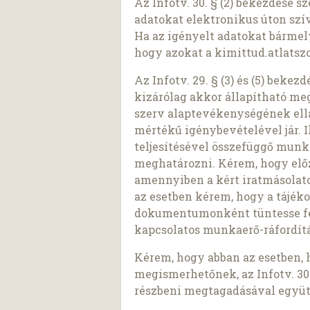
Az Infotv. 30. § (2) bekezdése 
adatokat elektronikus úton szí
Ha az igényelt adatokat bárme
hogy azokat a kimittud.atlatszo
Az Infotv. 29. § (3) és (5) beke
kizárólag akkor állapítható meg,
szerv alaptevékenységének ell
mértékű igénybevételével jár. I
teljesítésével összefüggő munk
meghatározni. Kérem, hogy előz
amennyiben a kért iratmásolato
az esetben kérem, hogy a tájék
dokumentumonként tüntesse fel 
kapcsolatos munkaerő-ráfordítá
Kérem, hogy abban az esetben, 
megismerhetőnek, az Infotv. 30.
részbeni megtagadásával együt