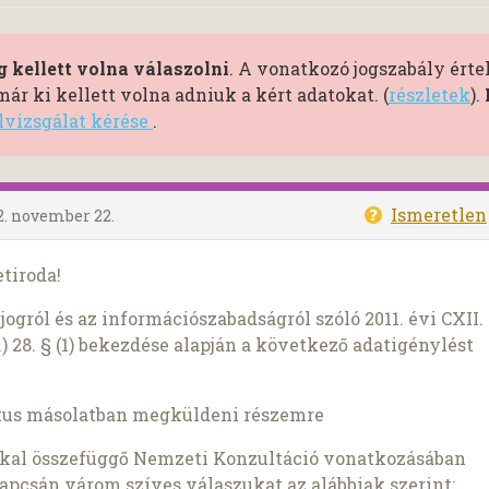
 kellett volna válaszolni
. A vonatkozó jogszabály ért
r ki kellett volna adniuk a kért adatokat. (
részletek
).
ülvizsgálat kérése
.
Ismeretlen
2. november 22.
tiroda!
ogról és az információszabadságról szóló 2011. évi CXII.
) 28. § (1) bekezdése alapján a következő adatigénylést
kus másolatban megküldeni részemre
ókkal összefüggő Nemzeti Konzultáció vonatkozásában
pcsán várom szíves válaszukat az alábbiak szerint: