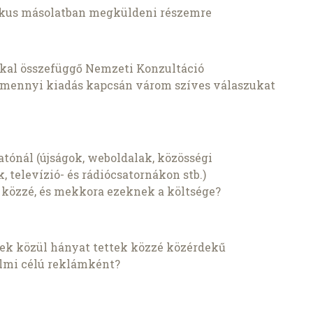
ikus másolatban megküldeni részemre
ókkal összefüggő Nemzeti Konzultáció
amennyi kiadás kapcsán várom szíves válaszukat
atónál (újságok, weboldalak, közösségi
, televízió- és rádiócsatornákon stb.)
k közzé, és mekkora ezeknek a költsége?
ések közül hányat tettek közzé közérdekű
almi célú reklámként?