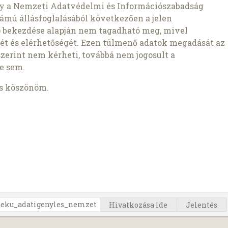
gy a Nemzeti Adatvédelmi és Információszabadság
ámú állásfoglalásából következően a jelen
1b) bekezdése alapján nem tagadható meg, mivel
ét és elérhetőségét. Ezen túlmenő adatok megadását az
szerint nem kérheti, továbbá nem jogosult a
e sem.
is köszönöm.
Hivatkozása ide
Jelentés