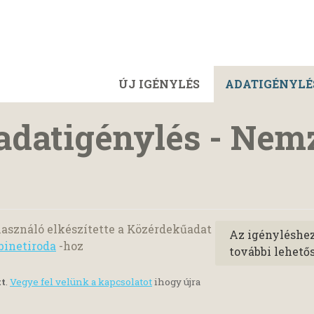
ÚJ IGÉNYLÉS
ADATIGÉNYLÉ
adatigénylés - Nem
ó
asználó elkészítette a Közérdekűadat
Az igényléshe
binetiroda
-hoz
további lehető
tt
.
Vegye fel velünk a kapcsolatot
ihogy újra