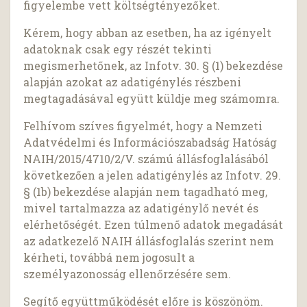
figyelembe vett költségtényezőket.
Kérem, hogy abban az esetben, ha az igényelt
adatoknak csak egy részét tekinti
megismerhetőnek, az Infotv. 30. § (1) bekezdése
alapján azokat az adatigénylés részbeni
megtagadásával együtt küldje meg számomra.
Felhívom szíves figyelmét, hogy a Nemzeti
Adatvédelmi és Információszabadság Hatóság
NAIH/2015/4710/2/V. számú állásfoglalásából
következően a jelen adatigénylés az Infotv. 29.
§ (1b) bekezdése alapján nem tagadható meg,
mivel tartalmazza az adatigénylő nevét és
elérhetőségét. Ezen túlmenő adatok megadását
az adatkezelő NAIH állásfoglalás szerint nem
kérheti, továbbá nem jogosult a
személyazonosság ellenőrzésére sem.
Segítő együttműködését előre is köszönöm.