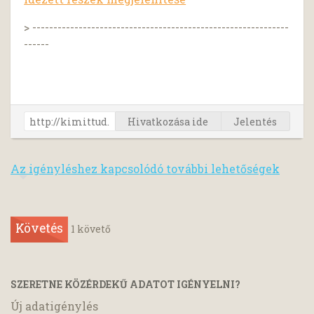
> -------------------------------------------------------------
------
Hivatkozása ide
Jelentés
Az igényléshez kapcsolódó további lehetőségek
Követés
1
követő
SZERETNE KÖZÉRDEKŰ ADATOT IGÉNYELNI?
Új adatigénylés