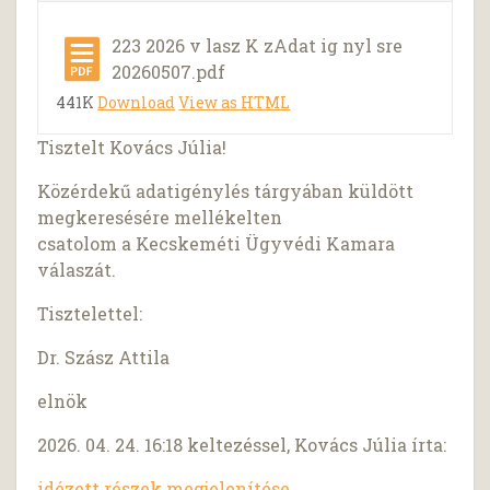
223 2026 v lasz K zAdat ig nyl sre
20260507.pdf
441K
Download
View as HTML
Tisztelt Kovács Júlia!
Közérdekű adatigénylés tárgyában küldött
megkeresésére mellékelten
csatolom a Kecskeméti Ügyvédi Kamara
válaszát.
Tisztelettel:
Dr. Szász Attila
elnök
2026. 04. 24. 16:18 keltezéssel, Kovács Júlia írta:
idézett részek megjelenítése