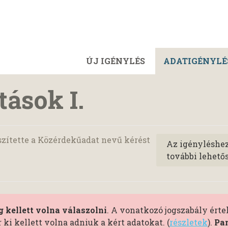
ÚJ IGÉNYLÉS
ADATIGÉNYLÉ
ások I.
zítette a Közérdekűadat nevű kérést
Az igényléshe
további lehető
 kellett volna válaszolni
. A vonatkozó jogszabály ért
i kellett volna adniuk a kért adatokat. (
részletek
).
Pan