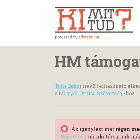
powered by
atlatszo.hu
HM támogat
Tóth Gábor
nevű felhasználó elkés
a
Magyar Öttusa Szövetség
-hoz
Az igénylést már
régen meg
Szövetség
munkatársainak már k