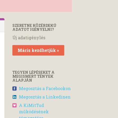
SZERETNE KÖZÉRDEKŰ
ADATOT IGÉNYELNI?
Új adatigénylés
Máris kezdhetjük »
TEGYEN LÉPÉSEKET A
MEGISMERT TÉNYEK
ALAPJÁN
Megosztás a Facebookon
Megosztás a Linkedinen
A KiMitTud
működésének
támogatása