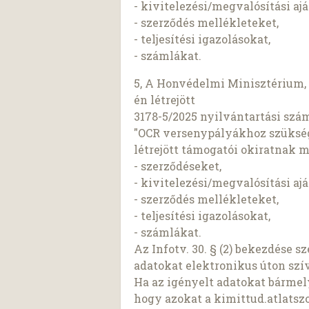
- kivitelezési/megvalósítási ajá
- szerződés mellékleteket,
- teljesítési igazolásokat,
- számlákat.
5, A Honvédelmi Minisztérium, 
én létrejött
3178-5/2025 nyilvántartási szá
"OCR versenypályákhoz szükség
létrejött támogatói okiratnak 
- szerződéseket,
- kivitelezési/megvalósítási ajá
- szerződés mellékleteket,
- teljesítési igazolásokat,
- számlákat.
Az Infotv. 30. § (2) bekezdése 
adatokat elektronikus úton szí
Ha az igényelt adatokat bárme
hogy azokat a kimittud.atlatszo