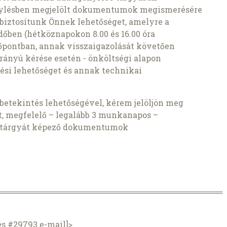
énylésben megjelölt dokumentumok megismerésére
 biztosítunk Önnek lehetőséget, amelyre a
őben (hétköznapokon 8.00 és 16.00 óra
időpontban, annak visszaigazolását követően
 irányú kérése esetén - önköltségi alapon
tési lehetőséget és annak technikai
etekintés lehetőségével, kérem jelöljön meg
t, megfelelő – legalább 3 munkanapos –
és tárgyát képező dokumentumok
════════════════════════════════════════
és #29793 e-mail]>