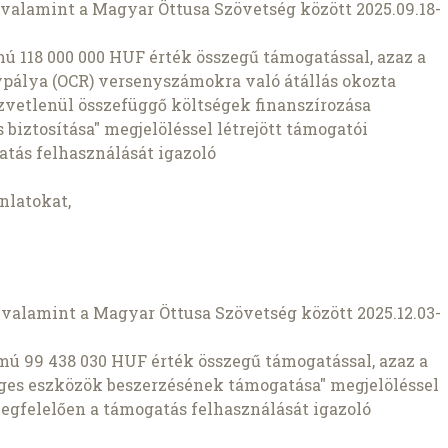
valamint a Magyar Öttusa Szövetség között 2025.09.18-
mú 118 000 000 HUF érték összegű támogatással, azaz a
ypálya (OCR) versenyszámokra való átállás okozta
zvetlenül összefüggő költségek finanszírozása
iztosítása" megjelöléssel létrejött támogatói
tás felhasználását igazoló
nlatokat,
valamint a Magyar Öttusa Szövetség között 2025.12.03-
ámú 99 438 030 HUF érték összegű támogatással, azaz a
es eszközök beszerzésének támogatása" megjelöléssel
megfelelően a támogatás felhasználását igazoló