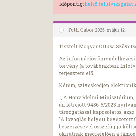
időpontig:
belső felülvizsgálat
Tóth Gábor
2026. május 12.
Tisztelt Magyar Öttusa Szövets
Az információs önrendelkezési j
törvény (a továbbiakban: Infotv.
terjesztem elő.
Kérem, szíveskedjen elektroni
1, A Honvédelmi Minisztérium, 
án létrejött 9486-6/2023 nyilvá
támogatással kapcsolatos, azaz 
"A lovaglás helyett bevezetett
beszerzésével összefüggő költs
okiratnak megfelelően a támoga