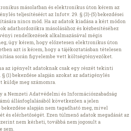
ronikus másolatban és elektronikus úton kérem az
nylés teljesítéséért az Infotv. 29. § (3)-(5) bekezdései
pítására nincs mód. Ha az adatok kiadása a kért módon
atok adathordozókra másolásához és kézbesítéséhez
rvényi rendelkezések alkalmazásával mégis
meg, úgy kérem, hogy előzetesen elektronikus úton
setben azt is kérem, hogy a tájékoztatásban tételesen
ámítása során figyelembe vett költségtényezőket.
ha az igényelt adatoknak csak egy részét tekinti
 § (1) bekezdése alapján azokat az adatigénylés
t küldje meg számomra.
gy a Nemzeti Adatvédelmi és Információszabadság
ámú állásfoglalásából következően a jelen
1b) bekezdése alapján nem tagadható meg, mivel
ét és elérhetőségét. Ezen túlmenő adatok megadását az
szerint nem kérheti, továbbá nem jogosult a
e sem.