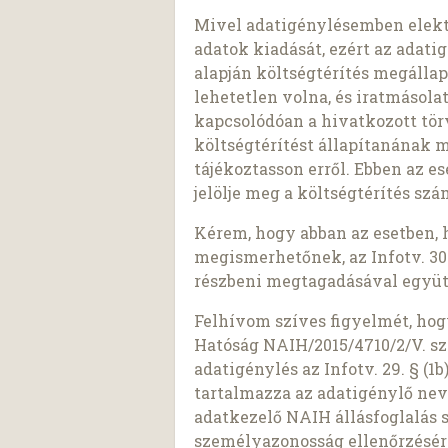
Mivel adatigénylésemben elekt
adatok kiadását, ezért az adatigé
alapján költségtérítés megálla
lehetetlen volna, és iratmásol
kapcsolódóan a hivatkozott tö
költségtérítést állapítanának 
tájékoztasson erről. Ebben az e
jelölje meg a költségtérítés sz
Kérem, hogy abban az esetben, 
megismerhetőnek, az Infotv. 30.
részbeni megtagadásával együt
Felhívom szíves figyelmét, ho
Hatóság NAIH/2015/4710/2/V. sz
adatigénylés az Infotv. 29. § (
tartalmazza az adatigénylő nev
adatkezelő NAIH állásfoglalás 
személyazonosság ellenőrzésér