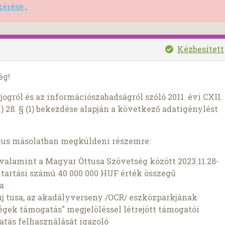
 kérése
.
Kézbesített
ég!
ogról és az információszabadságról szóló 2011. évi CXII.
) 28. § (1) bekezdése alapján a következő adatigénylést
kus másolatban megküldeni részemre:
valamint a Magyar Öttusa Szövetség között 2023.11.28-
ntartási számú 40 000 000 HUF érték összegű
a
 új tusa, az akadályverseny /OCR/ eszközparkjának
égek támogatás" megjelöléssel létrejött támogatói
tás felhasználását igazoló