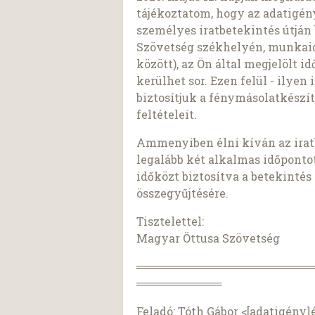
tájékoztatom, hogy az adatig
személyes iratbetekintés útján
Szövetség székhelyén, munkaid
között), az Ön által megjelölt 
kerülhet sor. Ezen felül - ilyen
biztosítjuk a fénymásolatkészí
feltételeit.
Ammenyiben élni kíván az iratb
legalább két alkalmas időponto
időközt biztosítva a betekint
összegyűjtésére.
Tisztelettel:
Magyar Öttusa Szövetség
═══════════════════════
═══════════
Feladó: Tóth Gábor <[adatigényl