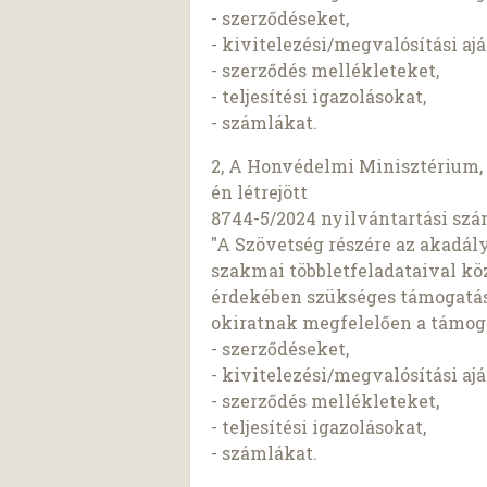
- szerződéseket,
- kivitelezési/megvalósítási ajá
- szerződés mellékleteket,
- teljesítési igazolásokat,
- számlákat.
2, A Honvédelmi Minisztérium, 
én létrejött
8744-5/2024 nyilvántartási szá
"A Szövetség részére az akadál
szakmai többletfeladataival kö
érdekében szükséges támogatás b
okiratnak megfelelően a támoga
- szerződéseket,
- kivitelezési/megvalósítási ajá
- szerződés mellékleteket,
- teljesítési igazolásokat,
- számlákat.