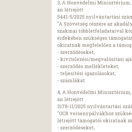
3, A Honvédelmi Minisztérium, 
án létrejött
5441-5/2025 nyilvántartási szá
"A Szövetség részére az akadál
szakmai többletfeladataival kö
érdekében szükséges támogatás b
okiratnak megfelelően a támoga
- szerződéseket,
- kivitelezési/megvalósítási ajá
- szerződés mellékleteket,
- teljesítési igazolásokat,
- számlákat.
4, A Honvédelmi Minisztérium, 
án létrejött
3178-11/2025 nyilvántartási sz
"OCR versenypályákhoz szükség
létrejött támogatói okiratnak 
- szerződéseket,