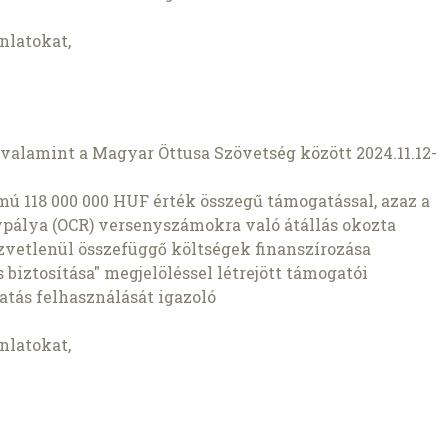
nlatokat,
valamint a Magyar Öttusa Szövetség között 2024.11.12-
mú 118 000 000 HUF érték összegű támogatással, azaz a
ypálya (OCR) versenyszámokra való átállás okozta
zvetlenül összefüggő költségek finanszírozása
iztosítása" megjelöléssel létrejött támogatói
tás felhasználását igazoló
nlatokat,