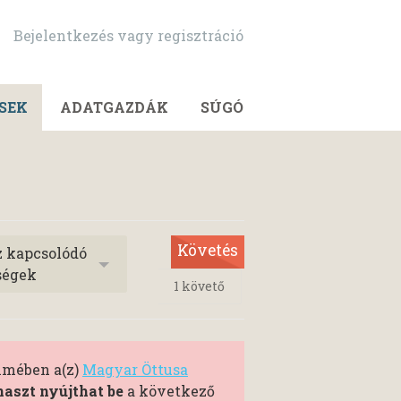
Bejelentkezés vagy regisztráció
SEK
ADATGAZDÁK
SÚGÓ
Követés
z kapcsolódó
ségek
1
követő
elmében a(z)
Magyar Öttusa
aszt nyújthat be
a következő