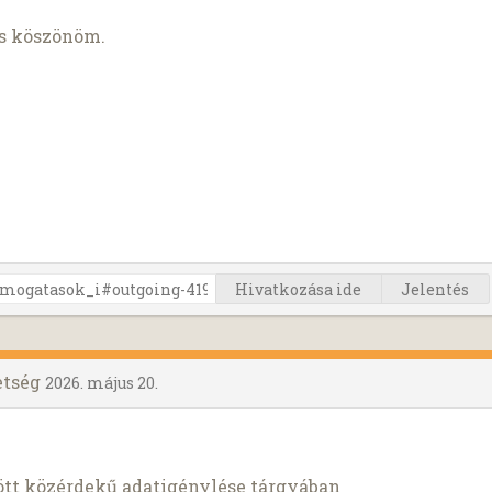
is köszönöm.
Hivatkozása ide
Jelentés
etség
2026. május 20.
ött közérdekű adatigénylése tárgyában