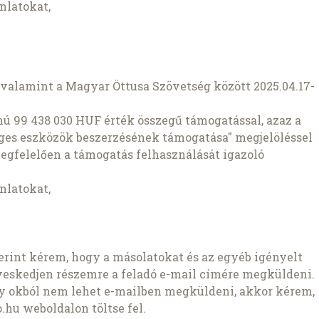
nlatokat,
valamint a Magyar Öttusa Szövetség között 2025.04.17-
mú 99 438 030 HUF érték összegű támogatással, azaz a
es eszközök beszerzésének támogatása" megjelöléssel
megfelelően a támogatás felhasználását igazoló
nlatokat,
szerint kérem, hogy a másolatokat és az egyéb igényelt
veskedjen részemre a feladó e-mail címére megküldeni.
ly okból nem lehet e-mailben megküldeni, akkor kérem,
.hu weboldalon töltse fel.