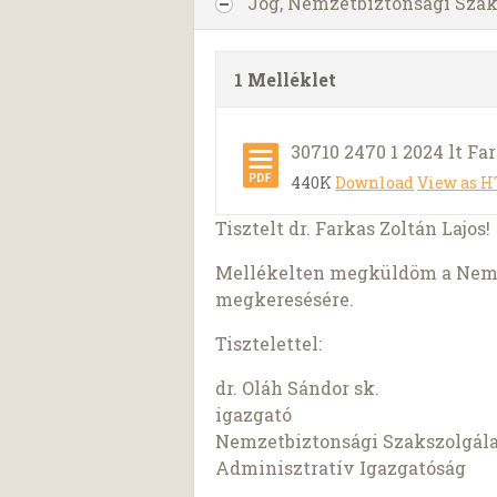
Jog, Nemzetbiztonsági Sza
1 Melléklet
30710 2470 1 2024 lt Far
440K
Download
View as 
Tisztelt dr. Farkas Zoltán Lajos!
Mellékelten megküldöm a Nemze
megkeresésére.
Tisztelettel:
dr. Oláh Sándor sk.
igazgató
Nemzetbiztonsági Szakszolgál
Adminisztratív Igazgatóság
____________________________