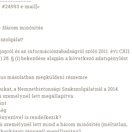
I #24993 e-mail]>
 - Három minősítés
szolgálat!
ogról és az információszabadságról szóló 2011. évi CXII.
) 28. § (1) bekezdése alapján a következő adatigénylést
kus másolatban megküldeni részemre
ukat, a Nemzetbiztonsági Szakszolgálatnál a 2014.
 személynél lett megállapítva:
int
még
ényezővel is rendelkezik?
ú személynél lett mind a három minősítés (méltatlan,
 kockázati tényező) megállapítva?