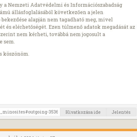
gy a Nemzeti Adatvédelmi és Információszabadság
ámú állásfoglalásából következően a jelen
1b) bekezdése alapján nem tagadható meg, mivel
ét és elérhetőségét. Ezen túlmenő adatok megadását az
szerint nem kérheti, továbbá nem jogosult a
e sem.
is köszönöm.
Hivatkozása ide
Jelentés