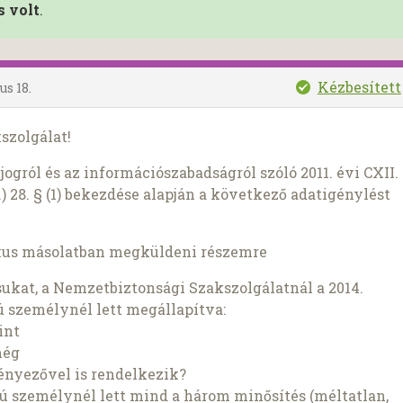
s volt
.
Kézbesített
us 18.
szolgálat!
ogról és az információszabadságról szóló 2011. évi CXII.
) 28. § (1) bekezdése alapján a következő adatigénylést
kus másolatban megküldeni részemre
ukat, a Nemzetbiztonsági Szakszolgálatnál a 2014.
 személynél lett megállapítva:
int
még
ényezővel is rendelkezik?
ú személynél lett mind a három minősítés (méltatlan,