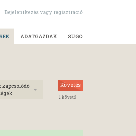
Bejelentkezés vagy regisztráció
SEK
ADATGAZDÁK
SÚGÓ
Követés
z kapcsolódó
ségek
1
követő