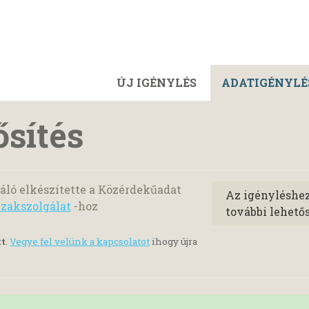
ÚJ IGÉNYLÉS
ADATIGÉNYLÉ
sítés
ló elkészítette a Közérdekűadat
Az igényléshe
zakszolgálat
-hoz
további lehető
tt
.
Vegye fel velünk a kapcsolatot
ihogy újra