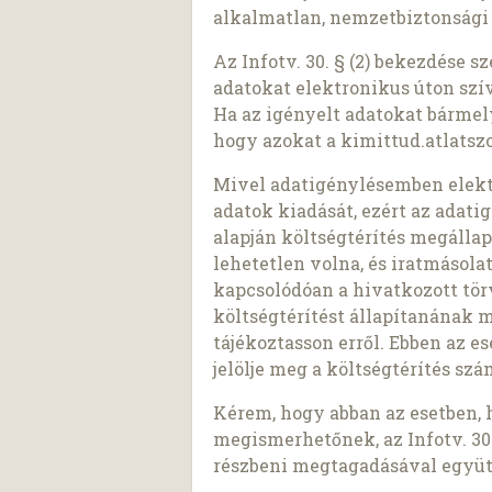
alkalmatlan, nemzetbiztonsági
Az Infotv. 30. § (2) bekezdése 
adatokat elektronikus úton szí
Ha az igényelt adatokat bárme
hogy azokat a kimittud.atlatszo
Mivel adatigénylésemben elekt
adatok kiadását, ezért az adatigé
alapján költségtérítés megálla
lehetetlen volna, és iratmásol
kapcsolódóan a hivatkozott tö
költségtérítést állapítanának 
tájékoztasson erről. Ebben az e
jelölje meg a költségtérítés sz
Kérem, hogy abban az esetben, 
megismerhetőnek, az Infotv. 30.
részbeni megtagadásával együt