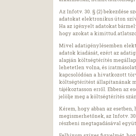
Az Infotv. 30. § (2) bekezdése 
adatokat elektronikus úton szí
Ha az igényelt adatokat bárme
hogy azokat a kimittud.atlatszo
Mivel adatigénylésemben elekt
adatok kiadását, ezért az adatigé
alapján költségtérítés megálla
lehetetlen volna, és iratmásol
kapcsolódóan a hivatkozott tö
költségtérítést állapítanának 
tájékoztasson erről. Ebben az e
jelölje meg a költségtérítés sz
Kérem, hogy abban az esetben, 
megismerhetőnek, az Infotv. 30.
részbeni megtagadásával együt
Felhívom szíves figyelmét, ho