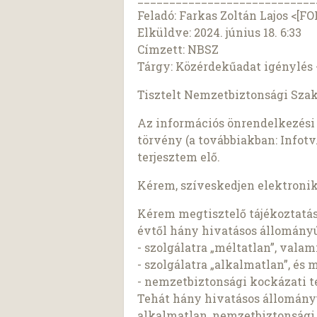
Feladó: Farkas Zoltán Lajos <[FO
Elküldve: 2024. június 18. 6:33
Címzett: NBSZ
Tárgy: Közérdekűadat igénylés
Tisztelt Nemzetbiztonsági Szak
Az információs önrendelkezési j
törvény (a továbbiakban: Infotv.
terjesztem elő.
Kérem, szíveskedjen elektroni
Kérem megtisztelő tájékoztatás
évtől hány hivatásos állományú
- szolgálatra „méltatlan”, valam
- szolgálatra „alkalmatlan”, és 
- nemzetbiztonsági kockázati t
Tehát hány hivatásos állomány
alkalmatlan, nemzetbiztonsági