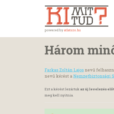
powered by
atlatszo.hu
Három minő
Farkas Zoltán Lajos
nevű felhaszná
nevű kérést a
Nemzetbiztonsági S
Ezt a kérést lezártuk
az új levelezés elő
meg kell nyitnia.