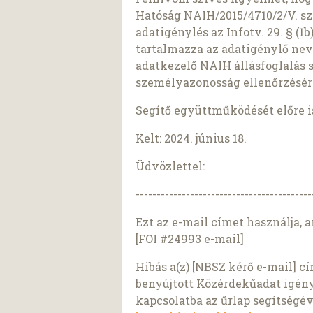
Hatóság NAIH/2015/4710/2/V. sz
adatigénylés az Infotv. 29. § (
tartalmazza az adatigénylő nev
adatkezelő NAIH állásfoglalás 
személyazonosság ellenőrzésér
Segítő együttműködését előre 
Kelt: 2024. június 18.
Üdvözlettel:
------------------------------------------
Ezt az e-mail címet használja, a
[FOI #24993 e-mail]
Hibás a(z) [NBSZ kérő e-mail] c
benyújtott Közérdekűadat igén
kapcsolatba az űrlap segítségév