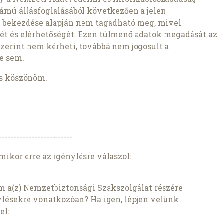
ámú állásfoglalásából következően a jelen
1b) bekezdése alapján nem tagadható meg, mivel
ét és elérhetőségét. Ezen túlmenő adatok megadását az
szerint nem kérheti, továbbá nem jogosult a
e sem.
is köszönöm.
-------------------------
mikor erre az igénylésre válaszol:
ím a(z) Nemzetbiztonsági Szakszolgálat részére
ylésekre vonatkozóan? Ha igen, lépjen velünk
el: