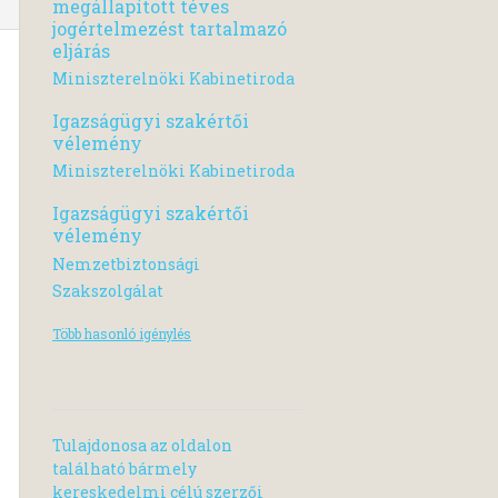
megállapított téves
jogértelmezést tartalmazó
eljárás
Miniszterelnöki Kabinetiroda
Igazságügyi szakértői
vélemény
Miniszterelnöki Kabinetiroda
Igazságügyi szakértői
vélemény
Nemzetbiztonsági
Szakszolgálat
Több hasonló igénylés
Tulajdonosa az oldalon
található bármely
kereskedelmi célú szerzői