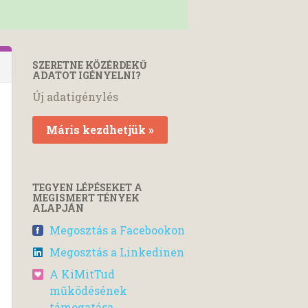
SZERETNE KÖZÉRDEKŰ
ADATOT IGÉNYELNI?
Új adatigénylés
Máris kezdhetjük »
TEGYEN LÉPÉSEKET A
MEGISMERT TÉNYEK
ALAPJÁN
Megosztás a Facebookon
Megosztás a Linkedinen
A KiMitTud
működésének
támogatása