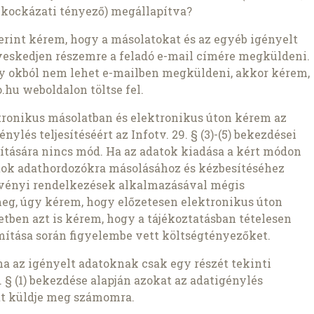
 kockázati tényező) megállapítva?
szerint kérem, hogy a másolatokat és az egyéb igényelt
veskedjen részemre a feladó e-mail címére megküldeni.
ly okból nem lehet e-mailben megküldeni, akkor kérem,
.hu weboldalon töltse fel.
ronikus másolatban és elektronikus úton kérem az
nylés teljesítéséért az Infotv. 29. § (3)-(5) bekezdései
pítására nincs mód. Ha az adatok kiadása a kért módon
atok adathordozókra másolásához és kézbesítéséhez
rvényi rendelkezések alkalmazásával mégis
meg, úgy kérem, hogy előzetesen elektronikus úton
setben azt is kérem, hogy a tájékoztatásban tételesen
ámítása során figyelembe vett költségtényezőket.
ha az igényelt adatoknak csak egy részét tekinti
 § (1) bekezdése alapján azokat az adatigénylés
t küldje meg számomra.