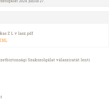
kszolgálat
2024. június 27.
kas Z L v lasz.pdf
HTML
tbiztonsági Szakszolgálat válasziratát lenti
at
____________