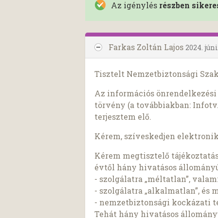
Az igénylés
részben sikere
Farkas Zoltán Lajos
2024. júni
Tisztelt Nemzetbiztonsági Szak
Az információs önrendelkezési j
törvény (a továbbiakban: Infotv.
terjesztem elő.
Kérem, szíveskedjen elektroni
Kérem megtisztelő tájékoztatás
évtől hány hivatásos állományú
- szolgálatra „méltatlan”, valam
- szolgálatra „alkalmatlan”, és 
- nemzetbiztonsági kockázati t
Tehát hány hivatásos állomány