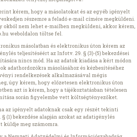
szerint kérem, hogy a másolatokat és az egyéb igényelt
veskedjen részemre a feladó e-mail címére megküldeni.
ly okból nem lehet e-mailben megküldeni, akkor kérem,
.hu weboldalon töltse fel.
ronikus másolatban és elektronikus úton kérem az
nylés teljesítéséért az Infotv. 29. § (3)-(5) bekezdései
pítására nincs mód. Ha az adatok kiadása a kért módon
atok adathordozókra másolásához és kézbesítéséhez
rvényi rendelkezések alkalmazásával mégis
meg, úgy kérem, hogy előzetesen elektronikus úton
setben azt is kérem, hogy a tájékoztatásban tételesen
ámítása során figyelembe vett költségtényezőket.
ha az igényelt adatoknak csak egy részét tekinti
 § (1) bekezdése alapján azokat az adatigénylés
t küldje meg számomra.
gy a Nemzeti Adatvédelmi és Információszabadság