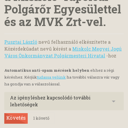
Polgárőr Egyesülettel
és az MVK Zrt-vel.
Pusztai László
nevű felhasználó elkészítette a
Közérdekűadat nevű kérést a
Miskolc Megyei Jogú
Város Önkormányzat Polgármesteri Hivatal
-hoz
Automatikus anti-spam mérések helyben
ehhez a régi
kéréshez. Kérjük
tudassa velünk
ha további válaszra vár vagy
ha gondja van a válaszolással.
Az igényléshez kapcsolódó további
lehetőségek
Követés
1
követő