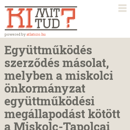
powered by
atlatszo.hu
Együttműködés
szerződés másolat,
melyben a miskolci
önkormányzat
együttműködési
megállapodást kötött
a Miskolc-Tapolcai