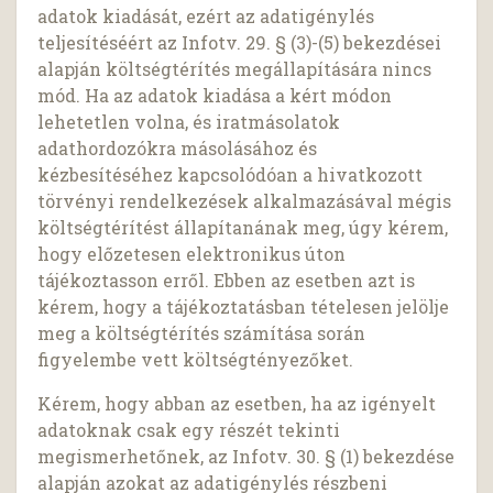
adatok kiadását, ezért az adatigénylés
teljesítéséért az Infotv. 29. § (3)-(5) bekezdései
alapján költségtérítés megállapítására nincs
mód. Ha az adatok kiadása a kért módon
lehetetlen volna, és iratmásolatok
adathordozókra másolásához és
kézbesítéséhez kapcsolódóan a hivatkozott
törvényi rendelkezések alkalmazásával mégis
költségtérítést állapítanának meg, úgy kérem,
hogy előzetesen elektronikus úton
tájékoztasson erről. Ebben az esetben azt is
kérem, hogy a tájékoztatásban tételesen jelölje
meg a költségtérítés számítása során
figyelembe vett költségtényezőket.
Kérem, hogy abban az esetben, ha az igényelt
adatoknak csak egy részét tekinti
megismerhetőnek, az Infotv. 30. § (1) bekezdése
alapján azokat az adatigénylés részbeni