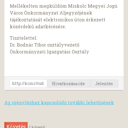
Mellékelten megküldöm Miskolc Megyei Jogú
Város Önkormányzat Aljegyzőjének
tájékoztatását elektronikus úton érkezett
közérdekű adatkérésére.
Tisztelettel:
Dr. Bodnár Tibor osztályvezető
Önkormányzati Igazgatási Osztály
Hivatkozása ide
Jelentés
Az igényléshez kapcsolódó további lehetőségek
Követés
1
követő