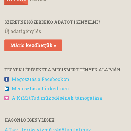
SZERETNE KÖZÉRDEKŰ ADATOT IGÉNYELNI?
Új adatigénylés
Máris kezdhetjük »
TEGYEN LÉPÉSEKET A MEGISMERT TÉNYEK ALAPJÁN
Megosztás a Facebookon
Megosztás a Linkedinen
A KiMitTud működésének támogatása
HASONLÓ IGÉNYLÉSEK
A Tavi-forrás vízmű védőterületinek