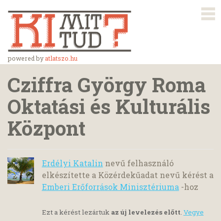
powered by
atlatszo.hu
Cziffra György Roma
Oktatási és Kulturális
Központ
Erdélyi Katalin
nevű felhasználó
elkészítette a Közérdekűadat nevű kérést a
Emberi Erőforrások Minisztériuma
-hoz
Ezt a kérést lezártuk
az új levelezés előtt
.
Vegye