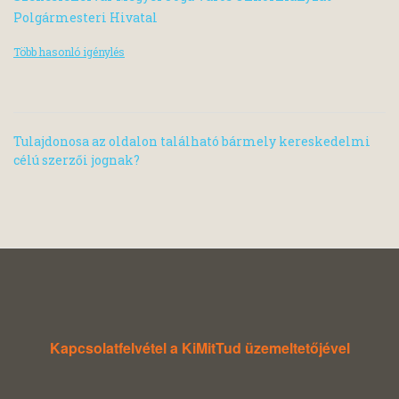
Polgármesteri Hivatal
Több hasonló igénylés
Tulajdonosa az oldalon található bármely kereskedelmi
célú szerzői jognak?
Kapcsolatfelvétel a KiMitTud üzemeltetőjével