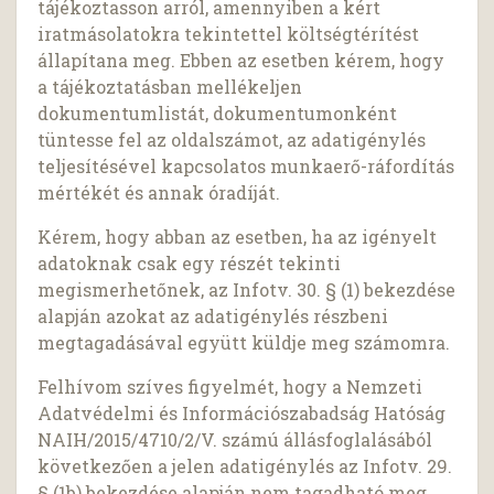
tájékoztasson arról, amennyiben a kért
iratmásolatokra tekintettel költségtérítést
állapítana meg. Ebben az esetben kérem, hogy
a tájékoztatásban mellékeljen
dokumentumlistát, dokumentumonként
tüntesse fel az oldalszámot, az adatigénylés
teljesítésével kapcsolatos munkaerő-ráfordítás
mértékét és annak óradíját.
Kérem, hogy abban az esetben, ha az igényelt
adatoknak csak egy részét tekinti
megismerhetőnek, az Infotv. 30. § (1) bekezdése
alapján azokat az adatigénylés részbeni
megtagadásával együtt küldje meg számomra.
Felhívom szíves figyelmét, hogy a Nemzeti
Adatvédelmi és Információszabadság Hatóság
NAIH/2015/4710/2/V. számú állásfoglalásából
következően a jelen adatigénylés az Infotv. 29.
§ (1b) bekezdése alapján nem tagadható meg,