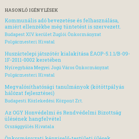
HASONLÓ IGÉNYLÉSEK
Kommunális adó bevezetése és felhasználása,
amiért ellenzékbe még tüntetést is szervezett.
Budapest XIV. kerület Zuglói Önkormányzat
Polgármesteri Hivatal
Huszártelepi játszótér kialakítása ÉAOP-5.1.1/B-09-
1F-2011-0002 keretében
Nyíregyháza Megyei Jogú Város Önkormányzat
Polgármesteri Hivatal
Megvalósíthatósági tanulmányok (kötöttpályás
hálózat fejlesztései)
Budapesti Közlekedési Központ Zrt.
Az OGY Honvédelmi és Rendvédelmi Bizottság
ülésének hangfelvétel
Országgyűlés Hivatala
Önkormányzati képviselő-testületi ülések