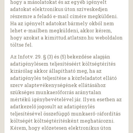
hogy a másolatokat és az egyéb igényelt
adatokat elektronikus úton szíveskedjen
részemre a feladó e-mail címére megküldeni.
Ha az igényelt adatokat bármely okból nem
lehet e-mailben megküldeni, akkor kérem,
hogy azokat a kimittud.atlatszo.hu weboldalon
töltse fel.
Az Infotv. 29. § (3) és (5) bekezdése alapján
adatigénylésem teljesítéséért költségtérítés
kizárólag akkor állapítható meg, ha az
adatigénylés teljesítése a közfeladatot ellátó
szerv alaptevékenységének ellátásához
szükséges munkaerőforrás aránytalan
mértékű igénybevételével jár. Ilyen esetben az
adatkezelő jogosult az adatigénylés
teljesítésével összefüggő munkaerő-ráfordítás
költségét költségtérítésként meghatározni.
Kérem, hogy előzetesen elektronikus úton