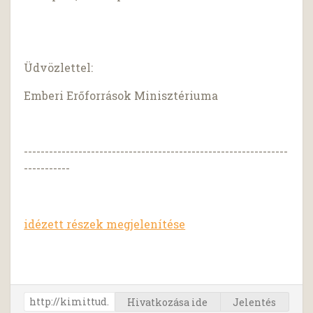
Üdvözlettel:
Emberi Erőforrások Minisztériuma
---------------------------------------------------------------
-----------
idézett részek megjelenítése
Hivatkozása ide
Jelentés