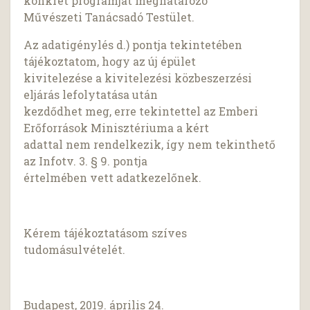
konkrét programját meghatározó
Művészeti Tanácsadó Testület.
Az adatigénylés d.) pontja tekintetében
tájékoztatom, hogy az új épület
kivitelezése a kivitelezési közbeszerzési
eljárás lefolytatása után
kezdődhet meg, erre tekintettel az Emberi
Erőforrások Minisztériuma a kért
adattal nem rendelkezik, így nem tekinthető
az Infotv. 3. § 9. pontja
értelmében vett adatkezelőnek.
Kérem tájékoztatásom szíves
tudomásulvételét.
Budapest, 2019. április 24.