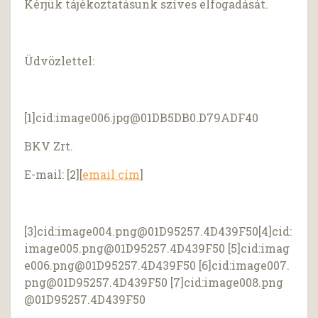
Kérjük tájékoztatásunk szíves elfogadását.
Üdvözlettel:
[1]cid:
image006.jpg@01DB5DB0.D79ADF40
BKV Zrt.
E-mail: [2][
email cím
]
[3]cid:
image004.png@01D95257.4D439F50
[4]cid:
image005.png@01D95257.4D439F50
[5]cid:
imag
e006.png@01D95257.4D439F50
[6]cid:
image007.
png@01D95257.4D439F50
[7]cid:
image008.png
@01D95257.4D439F50