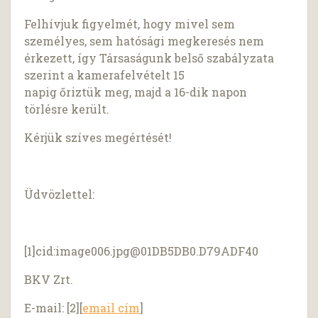
Felhívjuk figyelmét, hogy mivel sem
személyes, sem hatósági megkeresés nem
érkezett, így Társaságunk belső szabályzata
szerint a kamerafelvételt 15
napig őriztük meg, majd a 16-dik napon
törlésre került.
Kérjük szíves megértését!
Üdvözlettel:
[1]cid:
image006.jpg@01DB5DB0.D79ADF40
BKV Zrt.
E-mail: [2][
email cím
]