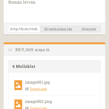
Román István
Hivatkozása ide
Jelentés
BKV,
2025. május 16.
6 Melléklet
image001.jpg
1K
Download
image002.png
1K
Download