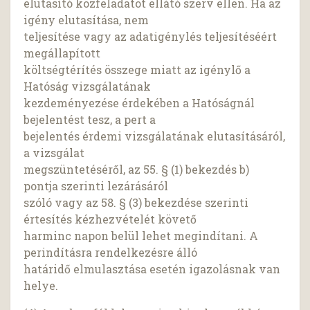
elutasító közfeladatot ellátó szerv ellen. Ha az
igény elutasítása, nem
teljesítése vagy az adatigénylés teljesítéséért
megállapított
költségtérítés összege miatt az igénylő a
Hatóság vizsgálatának
kezdeményezése érdekében a Hatóságnál
bejelentést tesz, a pert a
bejelentés érdemi vizsgálatának elutasításáról,
a vizsgálat
megszüntetéséről, az 55. § (1) bekezdés b)
pontja szerinti lezárásáról
szóló vagy az 58. § (3) bekezdése szerinti
értesítés kézhezvételét követő
harminc napon belül lehet megindítani. A
perindításra rendelkezésre álló
határidő elmulasztása esetén igazolásnak van
helye.