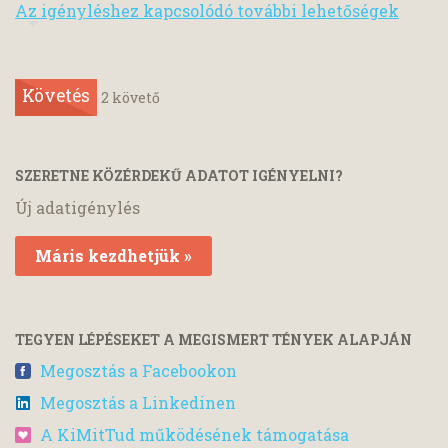
Az igényléshez kapcsolódó további lehetőségek
Követés
2
követő
SZERETNE KÖZÉRDEKŰ ADATOT IGÉNYELNI?
Új adatigénylés
Máris kezdhetjük »
TEGYEN LÉPÉSEKET A MEGISMERT TÉNYEK ALAPJÁN
Megosztás a Facebookon
Megosztás a Linkedinen
A KiMitTud működésének támogatása