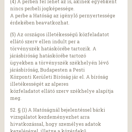
(4) A perben fél lehet az is, akinek egyébként
nincs perbeli jogképessége.
A perbe a Hatóság az igénylő pernyertessége
érdekében beavatkozhat.
(5) Az országos illetékességű közfeladatot
ellátó szerv ellen indult per a
törvényszék hatáskörébe tartozik. A
járásbíróság hatáskörébe tartozó
ügyekben a törvényszék székhelyén lévő
járásbíróság, Budapesten a Pesti
Központi Kerületi Bíróság jár el. A bíróság
illetékességét az alperes
közfeladatot ellátó szerv székhelye alapítja
meg.
52. § (1) A Hatóságnál bejelentéssel bárki
vizsgálatot kezdeményezhet arra
hivatkozással, hogy személyes adatok
kezelésével, illetve a közérdekű