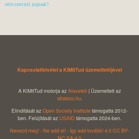
célú szerzői jognak?
Kapcsolatfelvétel a KiMitTud üzemeltetőjével
A KiMitTud motorja az
Alaveteli
| Üzemelteti az
atlatszo.hu
.
Elindítását az
Open Society Institute
támogatta 2012-
ben. Felújítását az
USAID
támogatta 2024-ben.
Nevezd meg! - Ne add el! - Így add tovább! 4.0 CC BY-
NC.SA 4.0