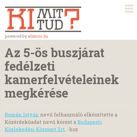
powered by
atlatszo.hu
Az 5-ös buszjárat
fedélzeti
kamerfelvételeinek
megkérése
Román István
nevű felhasználó elkészítette a
Közérdekűadat nevű kérést a
Budapesti
Közlekedési Központ Zrt.
-hoz