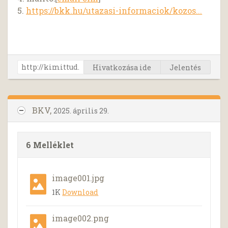
5.
https://bkk.hu/utazasi-informaciok/kozos...
Hivatkozása ide
Jelentés
BKV,
2025. április 29.
6 Melléklet
image001.jpg
1K
Download
image002.png