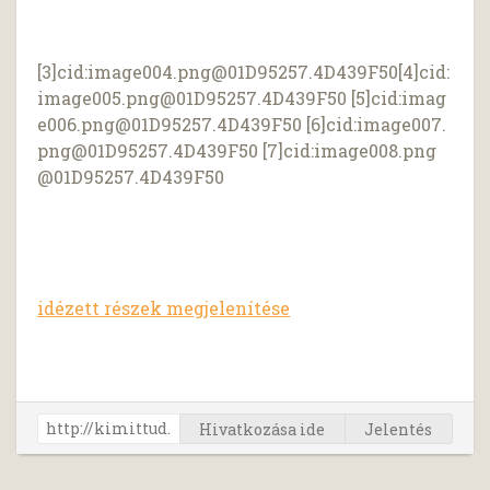
[3]cid:
image004.png@01D95257.4D439F50
[4]cid:
image005.png@01D95257.4D439F50
[5]cid:
imag
e006.png@01D95257.4D439F50
[6]cid:
image007.
png@01D95257.4D439F50
[7]cid:
image008.png
@01D95257.4D439F50
idézett részek megjelenítése
Hivatkozása ide
Jelentés