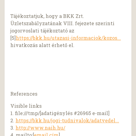
Tájékoztatjuk, hogy a BKK Zrt.
Üzletszabályzatának VIII. fejezete szerinti
jogorvoslati tájékoztató az
[5]
https://bkk.hu/utazasi-informaciok/kozos...
hivatkozás alatt érhető el.
References
Visible links
1. file:///tmp/[adatigénylés #26965 e-mail]
2.
https://bkk.hu/jogi-tudnivalok/adatvedel...
3.
http://www.naih.hu/
4. mailto:[
email cím
]