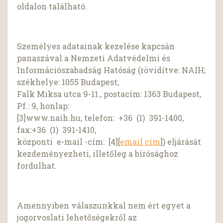
oldalon található.
Személyes adatainak kezelése kapcsán
panaszával a Nemzeti Adatvédelmi és
Információszabadság Hatóság (rövidítve: NAIH;
székhelye: 1055 Budapest,
Falk Miksa utca 9-11., postacím: 1363 Budapest,
Pf.: 9, honlap:
[3]www.naih.hu, telefon: +36 (1) 391-1400,
fax:+36 (1) 391-1410,
központi e-mail -cím: [4][
email cím
]) eljárását
kezdeményezheti, illetőleg a bírósághoz
fordulhat.
Amennyiben válaszunkkal nem ért egyet a
jogorvoslati lehetőségekről az