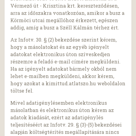
Vérmező út - Krisztina krt. kereszteződésen,
arra az időszakra vonatkozóan, amikor a busz a
Körmöci utcai megállóhoz érkezett, egészen
addig, amíg a busz a Széll Kálmán térhez ért.
Az Infotv. 30. § (2) bekezdése szerint kérem,
hogy a másolatokat és az egyéb igényelt
adatokat elektronikus úton szíveskedjen
részemre a feladó e-mail címére megküldeni.
Ha az igényelt adatokat bármely okból nem
lehet e-mailben megküldeni, akkor kérem,
hogy azokat a kimittud.atlatszo.hu weboldalon
töltse fel.
Mivel adatigénylésemben elektronikus
másolatban és elektronikus úton kérem az
adatok kiadását, ezért az adatigénylés
teljesítéséért az Infotv. 29. § (3)-(5) bekezdései
alapján költségtérítés megállapítására nincs