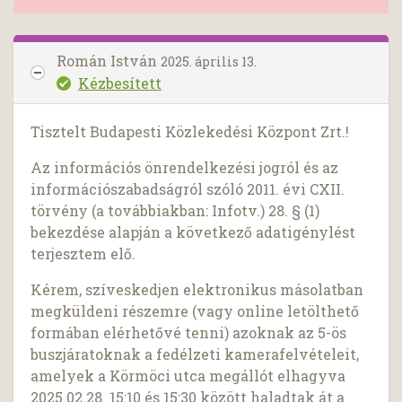
Román István
2025. április 13.
Kézbesített
Tisztelt Budapesti Közlekedési Központ Zrt.!
Az információs önrendelkezési jogról és az
információszabadságról szóló 2011. évi CXII.
törvény (a továbbiakban: Infotv.) 28. § (1)
bekezdése alapján a következő adatigénylést
terjesztem elő.
Kérem, szíveskedjen elektronikus másolatban
megküldeni részemre (vagy online letölthető
formában elérhetővé tenni) azoknak az 5-ös
buszjáratoknak a fedélzeti kamerafelvételeit,
amelyek a Körmöci utca megállót elhagyva
2025.02.28. 15:10 és 15:30 között haladtak át a