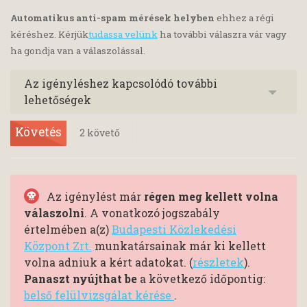
Automatikus anti-spam mérések helyben
ehhez a régi
kéréshez. Kérjük
tudassa velünk
ha további válaszra vár vagy
ha gondja van a válaszolással.
Az igényléshez kapcsolódó további
lehetőségek
Követés
2
követő
Az igénylést már
régen meg kellett volna
válaszolni
. A vonatkozó jogszabály
értelmében a(z)
Budapesti Közlekedési
Központ Zrt.
munkatársainak már ki kellett
volna adniuk a kért adatokat. (
részletek
).
Panaszt nyújthat be
a következő időpontig:
belső felülvizsgálat kérése
.