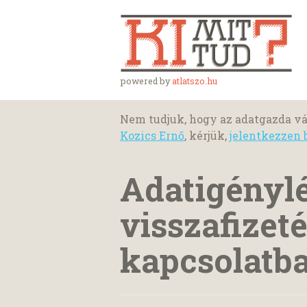
powered by
atlatszo.hu
Nem tudjuk, hogy az adatgazda vá
Kozics Ernő
, kérjük,
jelentkezzen 
Adatigényl
visszafizeté
kapcsolatba