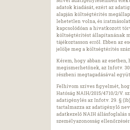
Mivel adatigénylésemben elekt
adatok kiadását, ezért az adatigé
alapján költségtérítés megálla
lehetetlen volna, és iratmásol
kapcsolódóan a hivatkozott tö
költségtérítést állapítanának 
tájékoztasson erről. Ebben az e
jelölje meg a költségtérítés sz
Kérem, hogy abban az esetben, 
megismerhetőnek, az Infotv. 30.
részbeni megtagadásával együt
Felhívom szíves figyelmét, ho
Hatóság NAIH/2015/4710/2/V. sz
adatigénylés az Infotv. 29. § (
tartalmazza az adatigénylő nev
adatkezelő NAIH állásfoglalás 
személyazonosság ellenőrzésér