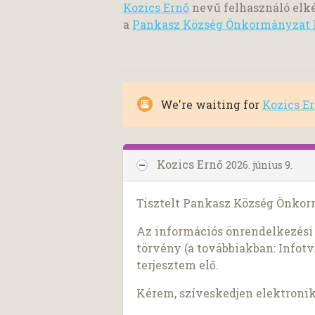
Kozics Ernő
nevű felhasználó elké
a
Pankasz Község Önkormányzat P
We're waiting for
Kozics E
Kozics Ernő
2026. június 9.
Tisztelt Pankasz Község Önkor
Az információs önrendelkezési j
törvény (a továbbiakban: Infotv.
terjesztem elő.
Kérem, szíveskedjen elektroni