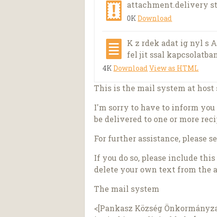
attachment.delivery s
0K
Download
K z rdek adat ig nyl s 
fel jit ssal kapcsolatban
4K
Download
View as HTML
This is the mail system at host
I'm sorry to have to inform you
be delivered to one or more reci
For further assistance, please s
If you do so, please include thi
delete your own text from the 
The mail system
<[Pankasz Község Önkormányzat 