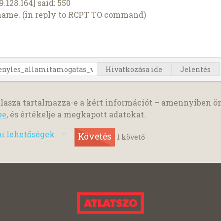
.128.164] said: 550
 name. (in reply to RCPT TO command)
Hivatkozása ide
Jelentés
lasza tartalmazza-e a kért információt – amennyiben ö
be
, és értékelje a megkapott adatokat.
bi lehetőségek
Követés
1
követő