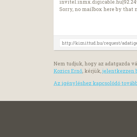
invitel.inmx.digicable.hu[92.249
Sorry, no mailbox here by that
Nem tudjuk, hogy az adatgazda vá
Kozics Ernő
, kérjük,
jelentkezzen 
Az igényléshez kapcsolódó továb