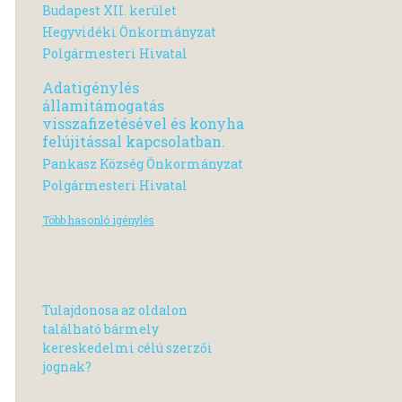
Budapest XII. kerület
Hegyvidéki Önkormányzat
Polgármesteri Hivatal
Adatigénylés
államitámogatás
visszafizetésével és konyha
felújitással kapcsolatban.
Pankasz Község Önkormányzat
Polgármesteri Hivatal
Több hasonló igénylés
Tulajdonosa az oldalon
található bármely
kereskedelmi célú szerzői
jognak?