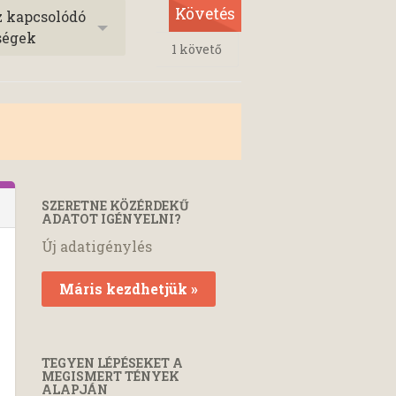
Követés
z kapcsolódó
ségek
1
követő
SZERETNE KÖZÉRDEKŰ
ADATOT IGÉNYELNI?
Új adatigénylés
Máris kezdhetjük »
TEGYEN LÉPÉSEKET A
MEGISMERT TÉNYEK
ALAPJÁN