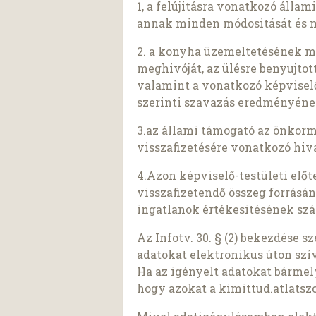
1, a felújitásra vonatkozó álla
annak minden módositását és m
2. a konyha üzemeltetésének me
meghivóját, az ülésre benyujtott
valamint a vonatkozó képviselő-
szerinti szavazás eredményének
3.az állami támogató az önkor
visszafizetésére vonatkozó hiva
4.Azon képviselő-testületi előt
visszafizetendő összeg forrásá
ingatlanok értékesitésének szá
Az Infotv. 30. § (2) bekezdése 
adatokat elektronikus úton szí
Ha az igényelt adatokat bárme
hogy azokat a kimittud.atlatszo