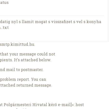
tatus
Adatig nyl s llamit mogat s visszafizet s vel s konyha
..txt
 smtp.kimittud.hu.
 that your message could not
pients. It's attached below.
end mail to postmaster.
s problem report. You can
attached returned message.
Polgármesteri Hivatal kérő e-mail]>: host