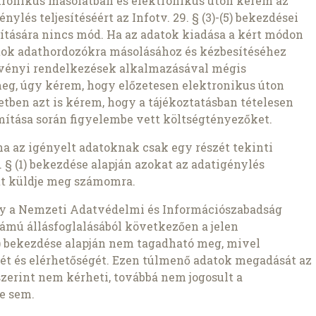
ronikus másolatban és elektronikus úton kérem az
nylés teljesítéséért az Infotv. 29. § (3)-(5) bekezdései
pítására nincs mód. Ha az adatok kiadása a kért módon
atok adathordozókra másolásához és kézbesítéséhez
rvényi rendelkezések alkalmazásával mégis
meg, úgy kérem, hogy előzetesen elektronikus úton
setben azt is kérem, hogy a tájékoztatásban tételesen
ámítása során figyelembe vett költségtényezőket.
ha az igényelt adatoknak csak egy részét tekinti
 § (1) bekezdése alapján azokat az adatigénylés
t küldje meg számomra.
gy a Nemzeti Adatvédelmi és Információszabadság
ámú állásfoglalásából következően a jelen
1b) bekezdése alapján nem tagadható meg, mivel
ét és elérhetőségét. Ezen túlmenő adatok megadását az
szerint nem kérheti, továbbá nem jogosult a
e sem.