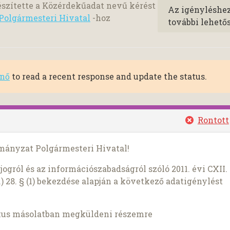
szítette a Közérdekűadat nevű kérést
Az igényléshe
olgármesteri Hivatal
-hoz
további lehető
rnő
to read a recent response and update the status.
Rontott
mányzat Polgármesteri Hivatal!
ogról és az információszabadságról szóló 2011. évi CXII.
) 28. § (1) bekezdése alapján a következő adatigénylést
kus másolatban megküldeni részemre