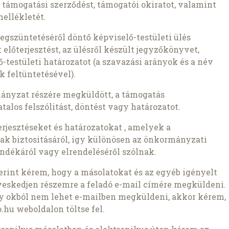
mi támogatási szerződést, támogatói okiratot, valamint
ellékletét.
gszüntetéséről döntő képviselő-testületi ülés
 előterjesztést, az ülésről készült jegyzőkönyvet,
testületi határozatot (a szavazási arányok és a név
 feltüntetésével).
mányzat részére megküldött, a támogatás
talos felszólitást, döntést vagy határozatot.
erjesztéseket és határozatokat , amelyek a
nak biztositásáról, igy különösen az önkormányzati
ndékáról vagy elrendeléséről szólnak.
szerint kérem, hogy a másolatokat és az egyéb igényelt
veskedjen részemre a feladó e-mail címére megküldeni.
ly okból nem lehet e-mailben megküldeni, akkor kérem,
.hu weboldalon töltse fel.