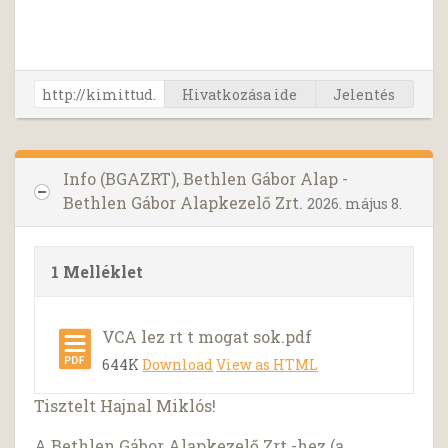
Hivatkozása ide
Jelentés
Info (BGAZRT), Bethlen Gábor Alap -
Bethlen Gábor Alapkezelő Zrt.
2026. május 8.
1 Melléklet
VCA lez rt t mogat sok.pdf
644K
Download
View as HTML
Tisztelt Hajnal Miklós!
A Bethlen Gábor Alapkezelő Zrt.-hez (a