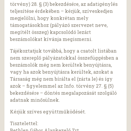
törvény) 28. § (3) bekezdésére, az adatigénylés
teljesítése érdekében – kérjük, szíveskedjen
megjelölni, hogy konkrétan mely
támogatásokhoz (pályázó szervezet neve,
megítélt összeg) kapcsolódó lezárt
beszámolókat kívánja megismerni.
Tájékoztatjuk továbbá, hogy a csatolt listában
nem szereplő pályázatokkal összefüggésben a
beszámolók még nem kerültek benyújtásra,
vagy ha azok benyújtásra kerültek, azokat a
Társaság még nem bírálta el (zárta le) és így
azok – figyelemmel az Info. törvény 27. § (5)
bekezdésére – döntés megalapozását szolgáló
adatnak minősülnek.
Kérjük szíves együttműködését.
Tisztelettel:
Bethlen Gábor Alapkezelő Zrt.