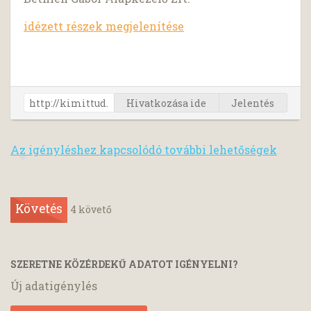
idézett részek megjelenítése
Hivatkozása ide
Jelentés
Az igényléshez kapcsolódó további lehetőségek
Követés
4
követő
SZERETNE KÖZÉRDEKŰ ADATOT IGÉNYELNI?
Új adatigénylés